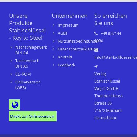
Unsere
Unternehmen
So erreichen
Produkte
Sie uns
Impressum
Stahlschlüssel
AGBs
+49 (0)7144
- Key to Steel
6030
Nutzungsbedingungen
Nachschlagewerk
Datenschutzerklärung
DIN A4
Kontakt
info@stahlschluessel.d
Taschenbuch
Feedback
DIN A6
Verlag
CD-ROM
Stahlschlüssel
Onlineversion
(WEB)
Wegst GmbH
Theodor-Heuss-
Straße 36
71672 Marbach
Direkt zur Onlineversion
Deutschland