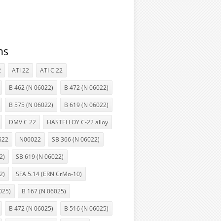
ns
2
ATI 22
ATI C 22
B 462 (N 06022)
B 472 (N 06022)
B 575 (N 06022)
B 619 (N 06022)
DMV C 22
HASTELLOY C-22 alloy
622
N06022
SB 366 (N 06022)
2)
SB 619 (N 06022)
2)
SFA 5.14 (ERNiCrMo-10)
025)
B 167 (N 06025)
B 472 (N 06025)
B 516 (N 06025)