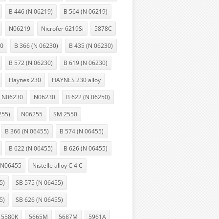
B 446 (N 06219)
B 564 (N 06219)
N06219
Nicrofer 6219Si
5878C
30
B 366 (N 06230)
B 435 (N 06230)
B 572 (N 06230)
B 619 (N 06230)
Haynes 230
HAYNES 230 alloy
y N06230
N06230
B 622 (N 06250)
255)
N06255
SM 2550
B 366 (N 06455)
B 574 (N 06455)
B 622 (N 06455)
B 626 (N 06455)
N06455
Nistelle alloy C 4 C
5)
SB 575 (N 06455)
5)
SB 626 (N 06455)
5580K
5665M
5687M
5961A