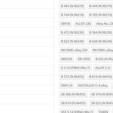
B 443 (N 06219)
B 444 (N 06219)
B 704 (N 06219)
B 705 (N 06219)
5891B
ALLOY 230
Alloy No. 2
B 472 (N 06230)
B 564 (N 06230)
B 622 (N 06230)
B 626 (N 06230)
INCONEL alloy 230
INCONEL allo
N06250
SM 2050
B 622 (N 06
A 5.14 (ERNiCrMo-7)
ALLOY C-4
B 575 (N 06455)
B 619 (N 06455)
DMV C4
HASTELLOY C-4 alloy
SB 366 (N 06455)
SB 574 (N 0645
SB 619 (N 06455)
SB 622 (N 0645
SFA 5.14 (ERNiCrMo-7)
5540N