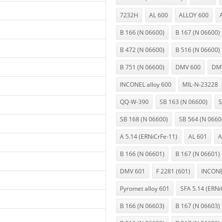
7232H
AL 600
ALLOY 600
B 166 (N 06600)
B 167 (N 06600)
B 472 (N 06600)
B 516 (N 06600)
B 751 (N 06600)
DMV 600
DMV
INCONEL alloy 600
MIL-N-23228
QQ-W-390
SB 163 (N 06600)
S
SB 168 (N 06600)
SB 564 (N 0660
A 5.14 (ERNiCrFe-11)
AL 601
A
B 166 (N 06601)
B 167 (N 06601)
DMV 601
F 2281 (601)
INCONE
Pyromet alloy 601
SFA 5.14 (ERNi
B 166 (N 06603)
B 167 (N 06603)