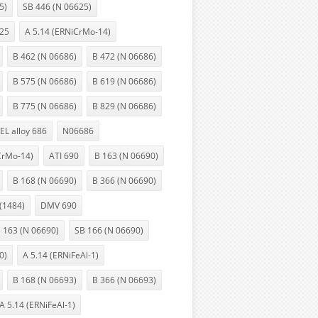
5)
SB 446 (N 06625)
25
A 5.14 (ERNiCrMo-14)
B 462 (N 06686)
B 472 (N 06686)
B 575 (N 06686)
B 619 (N 06686)
B 775 (N 06686)
B 829 (N 06686)
L alloy 686
N06686
CrMo-14)
ATI 690
B 163 (N 06690)
B 168 (N 06690)
B 366 (N 06690)
(1484)
DMV 690
 163 (N 06690)
SB 166 (N 06690)
0)
A 5.14 (ERNiFeAl-1)
B 168 (N 06693)
B 366 (N 06693)
A 5.14 (ERNiFeAl-1)