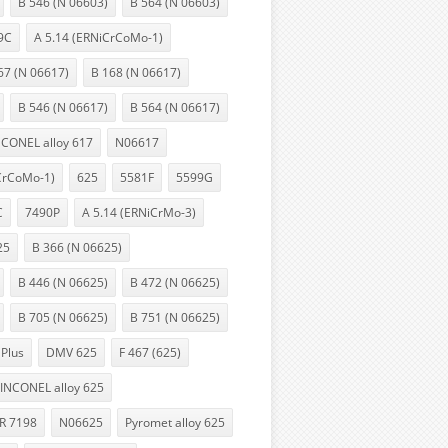
B 546 (N 06603)
B 564 (N 06603)
9C
A 5.14 (ERNiCrCoMo-1)
67 (N 06617)
B 168 (N 06617)
B 546 (N 06617)
B 564 (N 06617)
NCONEL alloy 617
N06617
CrCoMo-1)
625
5581F
5599G
C
7490P
A 5.14 (ERNiCrMo-3)
25
B 366 (N 06625)
B 446 (N 06625)
B 472 (N 06625)
B 705 (N 06625)
B 751 (N 06625)
Plus
DMV 625
F 467 (625)
INCONEL alloy 625
R 7198
N06625
Pyromet alloy 625