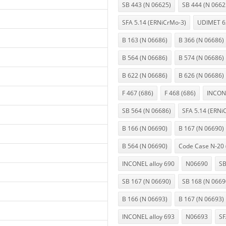
SB 443 (N 06625)
SB 444 (N 0662
SFA 5.14 (ERNiCrMo-3)
UDIMET 6
B 163 (N 06686)
B 366 (N 06686)
B 564 (N 06686)
B 574 (N 06686)
B 622 (N 06686)
B 626 (N 06686)
F 467 (686)
F 468 (686)
INCONE
SB 564 (N 06686)
SFA 5.14 (ERNi
B 166 (N 06690)
B 167 (N 06690)
B 564 (N 06690)
Code Case N-20 
INCONEL alloy 690
N06690
SB
SB 167 (N 06690)
SB 168 (N 0669
B 166 (N 06693)
B 167 (N 06693)
INCONEL alloy 693
N06693
SF