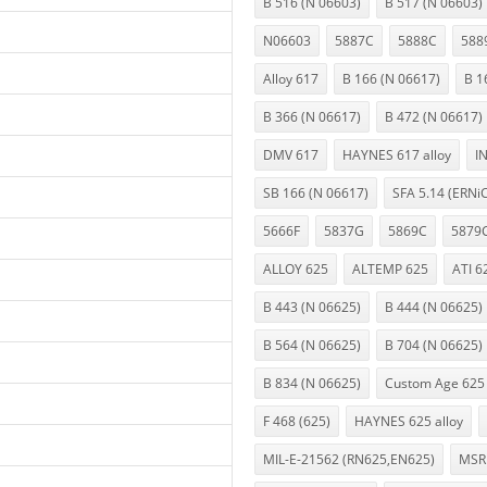
B 516 (N 06603)
B 517 (N 06603)
N06603
5887C
5888C
588
Alloy 617
B 166 (N 06617)
B 1
B 366 (N 06617)
B 472 (N 06617)
DMV 617
HAYNES 617 alloy
I
SB 166 (N 06617)
SFA 5.14 (ERNi
5666F
5837G
5869C
5879
ALLOY 625
ALTEMP 625
ATI 6
B 443 (N 06625)
B 444 (N 06625)
B 564 (N 06625)
B 704 (N 06625)
B 834 (N 06625)
Custom Age 625 
F 468 (625)
HAYNES 625 alloy
MIL-E-21562 (RN625,EN625)
MSR