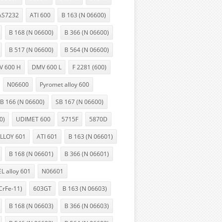
AS7232
ATI 600
B 163 (N 06600)
B 168 (N 06600)
B 366 (N 06600)
B 517 (N 06600)
B 564 (N 06600)
 600 H
DMV 600 L
F 2281 (600)
N06600
Pyromet alloy 600
B 166 (N 06600)
SB 167 (N 06600)
0)
UDIMET 600
5715F
5870D
LLOY 601
ATI 601
B 163 (N 06601)
B 168 (N 06601)
B 366 (N 06601)
L alloy 601
N06601
CrFe-11)
603GT
B 163 (N 06603)
B 168 (N 06603)
B 366 (N 06603)