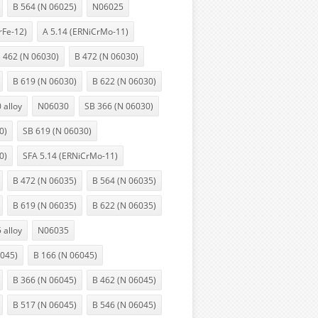
B 564 (N 06025)
N06025
rFe-12)
A 5.14 (ERNiCrMo-11)
 462 (N 06030)
B 472 (N 06030)
B 619 (N 06030)
B 622 (N 06030)
alloy
N06030
SB 366 (N 06030)
0)
SB 619 (N 06030)
0)
SFA 5.14 (ERNiCrMo-11)
B 472 (N 06035)
B 564 (N 06035)
B 619 (N 06035)
B 622 (N 06035)
alloy
N06035
6045)
B 166 (N 06045)
B 366 (N 06045)
B 462 (N 06045)
B 517 (N 06045)
B 546 (N 06045)