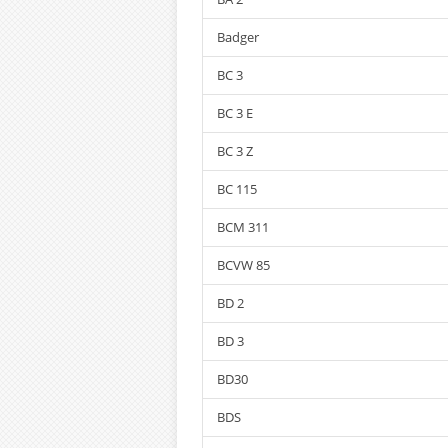
Badger
BC 3
BC 3 E
BC 3 Z
BC 115
BCM 311
BCVW 85
BD 2
BD 3
BD30
BDS