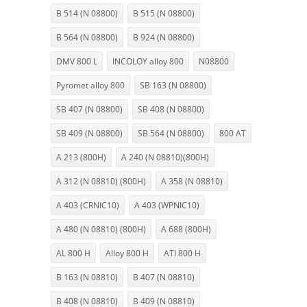
B 514 (N 08800)
B 515 (N 08800)
B 564 (N 08800)
B 924 (N 08800)
DMV 800 L
INCOLOY alloy 800
N08800
Pyromet alloy 800
SB 163 (N 08800)
SB 407 (N 08800)
SB 408 (N 08800)
SB 409 (N 08800)
SB 564 (N 08800)
800 AT
A 213 (800H)
A 240 (N 08810)(800H)
A 312 (N 08810) (800H)
A 358 (N 08810)
A 403 (CRNIC10)
A 403 (WPNIC10)
A 480 (N 08810) (800H)
A 688 (800H)
AL 800 H
Alloy 800 H
ATI 800 H
B 163 (N 08810)
B 407 (N 08810)
B 408 (N 08810)
B 409 (N 08810)