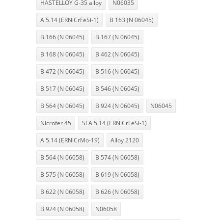
HASTELLOY G-35 alloy
N06035
A 5.14 (ERNiCrFeSi-1)
B 163 (N 06045)
B 166 (N 06045)
B 167 (N 06045)
B 168 (N 06045)
B 462 (N 06045)
B 472 (N 06045)
B 516 (N 06045)
B 517 (N 06045)
B 546 (N 06045)
B 564 (N 06045)
B 924 (N 06045)
N06045
Nicrofer 45
SFA 5.14 (ERNiCrFeSi-1)
A 5.14 (ERNiCrMo-19)
Alloy 2120
B 564 (N 06058)
B 574 (N 06058)
B 575 (N 06058)
B 619 (N 06058)
B 622 (N 06058)
B 626 (N 06058)
B 924 (N 06058)
N06058