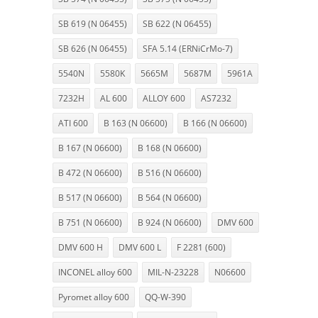
SB 619 (N 06455)
SB 622 (N 06455)
SB 626 (N 06455)
SFA 5.14 (ERNiCrMo-7)
5540N
5580K
5665M
5687M
5961A
7232H
AL 600
ALLOY 600
AS7232
ATI 600
B 163 (N 06600)
B 166 (N 06600)
B 167 (N 06600)
B 168 (N 06600)
B 472 (N 06600)
B 516 (N 06600)
B 517 (N 06600)
B 564 (N 06600)
B 751 (N 06600)
B 924 (N 06600)
DMV 600
DMV 600 H
DMV 600 L
F 2281 (600)
INCONEL alloy 600
MIL-N-23228
N06600
Pyromet alloy 600
QQ-W-390