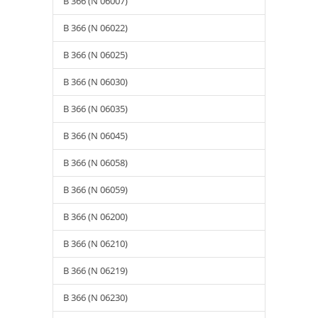
B 366 (N 06007)
B 366 (N 06022)
B 366 (N 06025)
B 366 (N 06030)
B 366 (N 06035)
B 366 (N 06045)
B 366 (N 06058)
B 366 (N 06059)
B 366 (N 06200)
B 366 (N 06210)
B 366 (N 06219)
B 366 (N 06230)