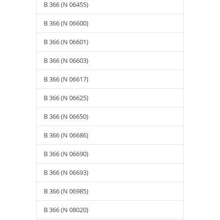
B 366 (N 06455)
B 366 (N 06600)
B 366 (N 06601)
B 366 (N 06603)
B 366 (N 06617)
B 366 (N 06625)
B 366 (N 06650)
B 366 (N 06686)
B 366 (N 06690)
B 366 (N 06693)
B 366 (N 06985)
B 366 (N 08020)