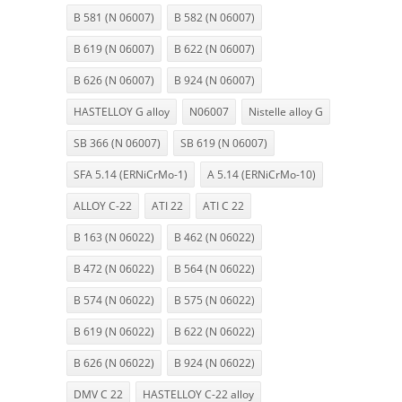
B 581 (N 06007)
B 582 (N 06007)
B 619 (N 06007)
B 622 (N 06007)
B 626 (N 06007)
B 924 (N 06007)
HASTELLOY G alloy
N06007
Nistelle alloy G
SB 366 (N 06007)
SB 619 (N 06007)
SFA 5.14 (ERNiCrMo-1)
A 5.14 (ERNiCrMo-10)
ALLOY C-22
ATI 22
ATI C 22
B 163 (N 06022)
B 462 (N 06022)
B 472 (N 06022)
B 564 (N 06022)
B 574 (N 06022)
B 575 (N 06022)
B 619 (N 06022)
B 622 (N 06022)
B 626 (N 06022)
B 924 (N 06022)
DMV C 22
HASTELLOY C-22 alloy