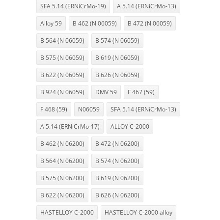
SFA 5.14 (ERNiCrMo-19)
A 5.14 (ERNiCrMo-13)
Alloy 59
B 462 (N 06059)
B 472 (N 06059)
B 564 (N 06059)
B 574 (N 06059)
B 575 (N 06059)
B 619 (N 06059)
B 622 (N 06059)
B 626 (N 06059)
B 924 (N 06059)
DMV 59
F 467 (59)
F 468 (59)
N06059
SFA 5.14 (ERNiCrMo-13)
A 5.14 (ERNiCrMo-17)
ALLOY C-2000
B 462 (N 06200)
B 472 (N 06200)
B 564 (N 06200)
B 574 (N 06200)
B 575 (N 06200)
B 619 (N 06200)
B 622 (N 06200)
B 626 (N 06200)
HASTELLOY C-2000
HASTELLOY C-2000 alloy