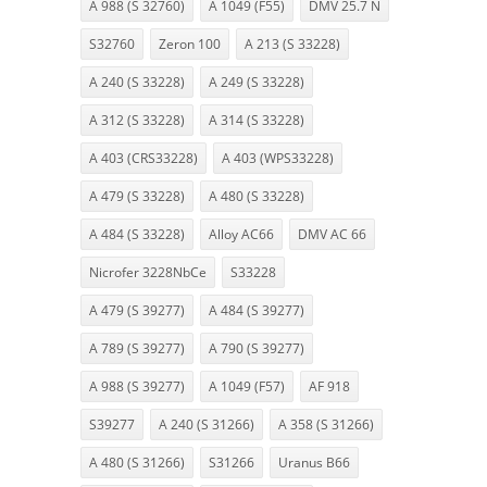
A 988 (S 32760)
A 1049 (F55)
DMV 25.7 N
S32760
Zeron 100
A 213 (S 33228)
A 240 (S 33228)
A 249 (S 33228)
A 312 (S 33228)
A 314 (S 33228)
A 403 (CRS33228)
A 403 (WPS33228)
A 479 (S 33228)
A 480 (S 33228)
A 484 (S 33228)
Alloy AC66
DMV AC 66
Nicrofer 3228NbCe
S33228
A 479 (S 39277)
A 484 (S 39277)
A 789 (S 39277)
A 790 (S 39277)
A 988 (S 39277)
A 1049 (F57)
AF 918
S39277
A 240 (S 31266)
A 358 (S 31266)
A 480 (S 31266)
S31266
Uranus B66