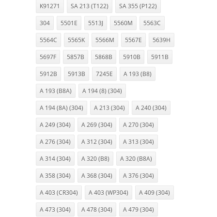
K91271
SA 213 (T122)
SA 355 (P122)
304
5501E
5513J
5560M
5563C
5564C
5565K
5566M
5567E
5639H
5697F
5857B
5868B
5910B
5911B
5912B
5913B
7245E
A 193 (B8)
A 193 (B8A)
A 194 (8) (304)
A 194 (8A) (304)
A 213 (304)
A 240 (304)
A 249 (304)
A 269 (304)
A 270 (304)
A 276 (304)
A 312 (304)
A 313 (304)
A 314 (304)
A 320 (B8)
A 320 (B8A)
A 358 (304)
A 368 (304)
A 376 (304)
A 403 (CR304)
A 403 (WP304)
A 409 (304)
A 473 (304)
A 478 (304)
A 479 (304)