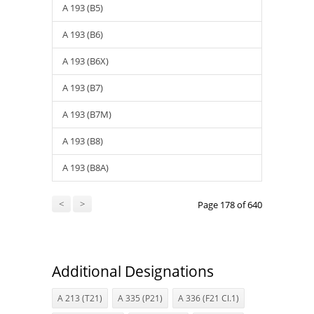
A 193 (B5)
A 193 (B6)
A 193 (B6X)
A 193 (B7)
A 193 (B7M)
A 193 (B8)
A 193 (B8A)
<
>
Page 178 of 640
Additional Designations
A 213 (T21)
A 335 (P21)
A 336 (F21 Cl.1)