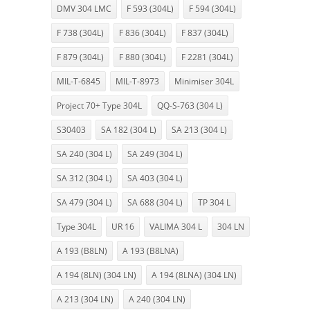
DMV 304 LMC
F 593 (304L)
F 594 (304L)
F 738 (304L)
F 836 (304L)
F 837 (304L)
F 879 (304L)
F 880 (304L)
F 2281 (304L)
MIL-T-6845
MIL-T-8973
Minimiser 304L
Project 70+ Type 304L
QQ-S-763 (304 L)
S30403
SA 182 (304 L)
SA 213 (304 L)
SA 240 (304 L)
SA 249 (304 L)
SA 312 (304 L)
SA 403 (304 L)
SA 479 (304 L)
SA 688 (304 L)
TP 304 L
Type 304L
UR 16
VALIMA 304 L
304 LN
A 193 (B8LN)
A 193 (B8LNA)
A 194 (8LN) (304 LN)
A 194 (8LNA) (304 LN)
A 213 (304 LN)
A 240 (304 LN)