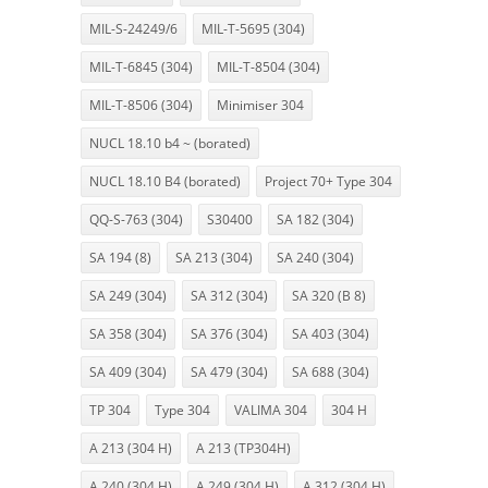
MIL-S-24249/6
MIL-T-5695 (304)
MIL-T-6845 (304)
MIL-T-8504 (304)
MIL-T-8506 (304)
Minimiser 304
NUCL 18.10 b4 ~ (borated)
NUCL 18.10 B4 (borated)
Project 70+ Type 304
QQ-S-763 (304)
S30400
SA 182 (304)
SA 194 (8)
SA 213 (304)
SA 240 (304)
SA 249 (304)
SA 312 (304)
SA 320 (B 8)
SA 358 (304)
SA 376 (304)
SA 403 (304)
SA 409 (304)
SA 479 (304)
SA 688 (304)
TP 304
Type 304
VALIMA 304
304 H
A 213 (304 H)
A 213 (TP304H)
A 240 (304 H)
A 249 (304 H)
A 312 (304 H)