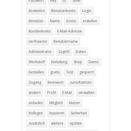
Passwort
Key
to
Steel
kostenlos
Benutzerkonto
Login
Benutzer
Name
Konto
erstellen
Kundenkonto
E-Mail-Adresse
verifizieren
Benutzername
Administrator
Zugriff
Daten
Werkstoff
Einladung
Shop
Demo
bestellen
gratis
Test
gesperrt
Zugang
Kennwort
zurücksetzen
ändern
Profil
E-Mail
verwalten
einladen
Mitglied
Nutzer
Kollegen
kopieren
Sicherheit
zusätzlich
weitere
update