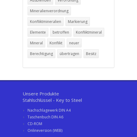
Ausblenden
Verordnung
Mineralienverordnung
Konfliktmineralien
Markierung
Elemente
betroffen
Konfliktmineral
Mineral
Konflikt
neuer
Berechtigung
übertragen
Besitz
Unsere Produkte
Stahlschlüssel - Key to Steel
Nachschlagewerk DIN A4
Taschenbuch DIN A6
CD-ROM
Onlineversion (WEB)