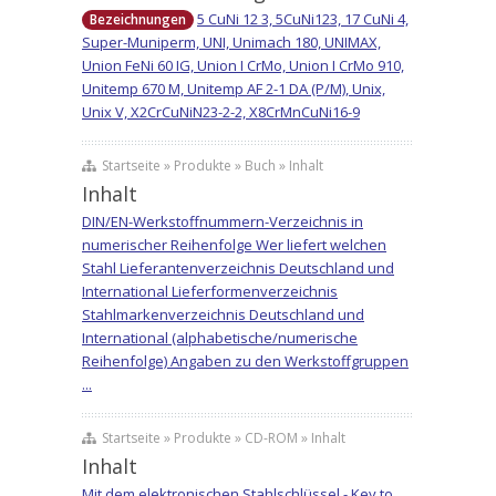
5 CuNi 12 3, 5CuNi123, 17 CuNi 4,
Bezeichnungen
Super-Muniperm, UNI, Unimach 180, UNIMAX,
Union FeNi 60 IG, Union I CrMo, Union I CrMo 910,
Unitemp 670 M, Unitemp AF 2-1 DA (P/M), Unix,
Unix V, X2CrCuNiN23-2-2, X8CrMnCuNi16-9
Startseite » Produkte » Buch » Inhalt
Inhalt
DIN/EN-Werkstoffnummern-Verzeichnis in
numerischer Reihenfolge Wer liefert welchen
Stahl Lieferantenverzeichnis Deutschland und
International Lieferformenverzeichnis
Stahlmarkenverzeichnis Deutschland und
International (alphabetische/numerische
Reihenfolge) Angaben zu den Werkstoffgruppen
...
Startseite » Produkte » CD-ROM » Inhalt
Inhalt
Mit dem elektronischen Stahlschlüssel - Key to