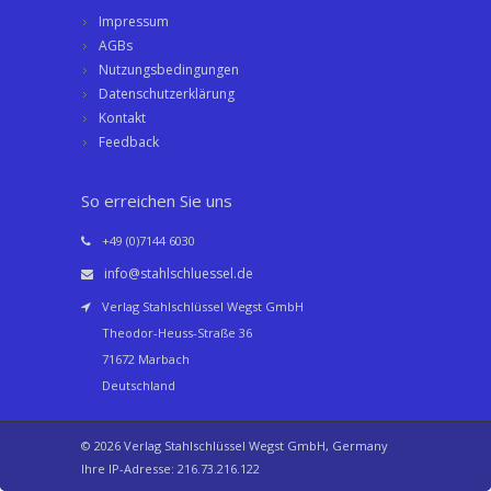
Impressum
AGBs
Nutzungsbedingungen
Datenschutzerklärung
Kontakt
Feedback
So erreichen Sie uns
+49 (0)7144 6030
info@stahlschluessel.de
Verlag Stahlschlüssel Wegst GmbH
Theodor-Heuss-Straße 36
71672 Marbach
Deutschland
© 2026 Verlag Stahlschlüssel Wegst GmbH, Germany
Ihre IP-Adresse: 216.73.216.122