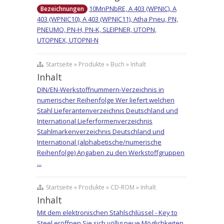
10MnPNbRE, A 403 (WPNIC), A
Bezeichnungen
403 (WPNIC10), A 403 (WPNIC11), Atha Pneu, PN,
PNEUMO, PN-H, PN-K, SLEIPNER, UTOPN,
UTOPNEX, UTOPNI-N
Startseite » Produkte » Buch » Inhalt
Inhalt
DIN/EN-Werkstoffnummern-Verzeichnis in
numerischer Reihenfolge Wer liefert welchen
Stahl Lieferantenverzeichnis Deutschland und
International Lieferformenverzeichnis
Stahlmarkenverzeichnis Deutschland und
International (alphabetische/numerische
Reihenfolge) Angaben zu den Werkstoffgruppen
...
Startseite » Produkte » CD-ROM » Inhalt
Inhalt
Mit dem elektronischen Stahlschlüssel - Key to
Steel eröffnen Sie sich völlig neue Möglichkeiten