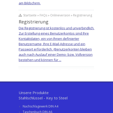
am Bildschirm.
Startseite » FAQs » Onlineversion » Registrierung
Registrierung
Die Registrierung ist kostenlos und unverbindlich.
Zur Erstellung eines Benutzerkontos sind Ihre
Kontaktdaten, ein von Ihnen definierter
Benutzername, Ihre E-Mail-Adresse und ein
Passwort erforderlich. (Benutzerkonten bleiben
auch nach Auslauf einer Demo- bzw. Vollversion
bestehen und können für ...
Unsere Produkte
Stahlschlüssel - Key to Steel
Nachschlagewerk DIN A4
Taschenbuch DIN A6