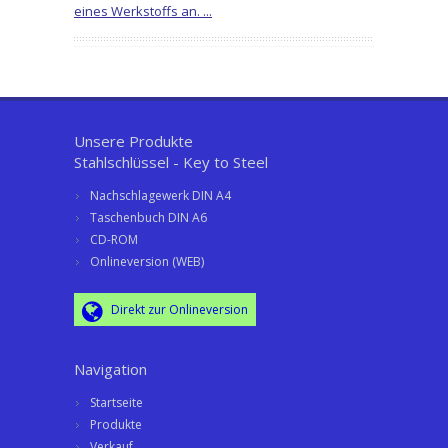
eines Werkstoffs an. ...
Unsere Produkte
Stahlschlüssel - Key to Steel
Nachschlagewerk DIN A4
Taschenbuch DIN A6
CD-ROM
Onlineversion (WEB)
Direkt zur Onlineversion
Navigation
Startseite
Produkte
Verkauf