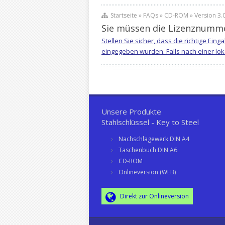
Startseite » FAQs » CD-ROM » Version 3.0
Sie müssen die Lizenznummer
Stellen Sie sicher, dass die richtige Ei
eingegeben wurden. Falls nach einer lok
Unsere Produkte
Stahlschlüssel - Key to Steel
Nachschlagewerk DIN A4
Taschenbuch DIN A6
CD-ROM
Onlineversion (WEB)
Direkt zur Onlineversion