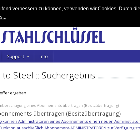
laufend verbessern zu können, verwenden wir Cookies. Durch di
s...
Support
Info
 to Steel :: Suchergebnis
reffer ergeben
minberechtigung eines Abonnements übertragen (Besitzübertragung)
bonnements übertragen (Besitzübertragung)
g können Administratoren eines Abonnements einen neuen Administrator
e Funktion ausschließlich Abonnement-ADMINISTRATOREN zur Verfügung ste