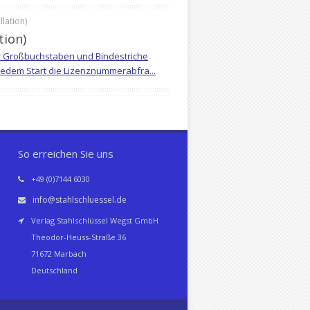
lation)
tion)
nur Großbuchstaben und Bindestriche
jedem Start die Lizenznummerabfra...
So erreichen Sie uns
+49 (0)7144 6030
info@stahlschluessel.de
Verlag Stahlschlüssel Wegst GmbH
Theodor-Heuss-Straße 36
71672 Marbach
Deutschland