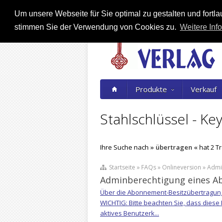
Um unsere Webseite für Sie optimal zu gestalten und fort
stimmen Sie der Verwendung von Cookies zu.
Weitere Info
Produkte
Verkauf
Stahlschlüssel - Key
Ihre Suche nach
» übertragen «
hat 2 T
Startseite » FAQs » Onlineversion » Ad
Adminberechtigung eines A
Über die Abonnement-Besitzübertragun
WICHTIG: Bitte beachten Sie, dass dies
aktives Benutzerk...