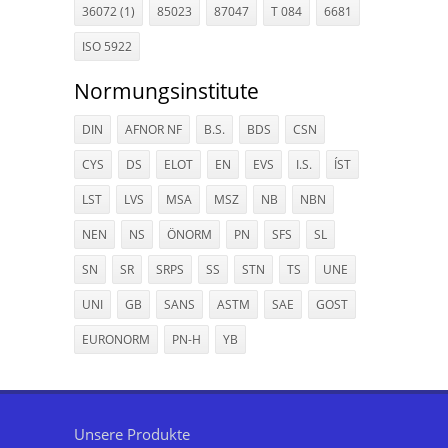
36072 (1)
85023
87047
T 084
6681
ISO 5922
Normungsinstitute
DIN
AFNOR NF
B.S.
BDS
CSN
CYS
DS
ELOT
EN
EVS
I.S.
ÍST
LST
LVS
MSA
MSZ
NB
NBN
NEN
NS
ÖNORM
PN
SFS
SL
SN
SR
SRPS
SS
STN
TS
UNE
UNI
GB
SANS
ASTM
SAE
GOST
EURONORM
PN-H
YB
Unsere Produkte