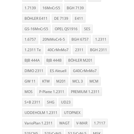
1.7139
16MnCrS5
BGH 7139
BÖHLER E411
DE 7139
E411
GS-16MnCrS5
OPEL QS1916
SES
1.6757
20NiMoCr6-5
BGH 6757
1.2311
1.2311 Te
40CrMnMo7
2311
BGH 2311
BJB 444A
BJB 444B
BÖHLER M201
DIMO 2311
ES Aktuell
G40CrMnMo7
GW 11
KTW
M201
MCL 3
MCM
MOS
P-Platte 1.2311
PREMIUM 1.2311
S+B 2311
SHG
UD23
UDDEHOLM 1.2311
UTOPNEX
VarioPlan 1.2311
WAGT
V-MAR
1.7117
52SCN5
52SiCrNi5
52 SiCrNi 5
MSK