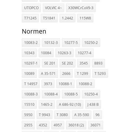
UTOPCO
VOLVIC 4~
X30WCrCoV9-3
T71245
T51841
1.2442
115W8
Normen
10083-2
10132-3
10277-5
10250-2
10343
10084
10263-3
10277-4
10297-1
SE 201
SE 202
3545
8893
10089
A 35-571
2666
T 1299
T 5293
T 14957
3973
10088-1
10088-2
10088-3
10088-4
10088-5
10250-4
15510
1465-2
A 686-92 (10)
J 438 B
5950
T 9943
T 3080
A 35-590
96
2955
4352
4957
36018 (2)
36071