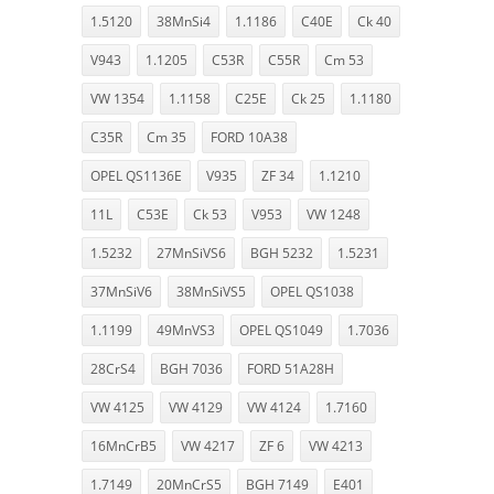
1.5120
38MnSi4
1.1186
C40E
Ck 40
V943
1.1205
C53R
C55R
Cm 53
VW 1354
1.1158
C25E
Ck 25
1.1180
C35R
Cm 35
FORD 10A38
OPEL QS1136E
V935
ZF 34
1.1210
11L
C53E
Ck 53
V953
VW 1248
1.5232
27MnSiVS6
BGH 5232
1.5231
37MnSiV6
38MnSiVS5
OPEL QS1038
1.1199
49MnVS3
OPEL QS1049
1.7036
28CrS4
BGH 7036
FORD 51A28H
VW 4125
VW 4129
VW 4124
1.7160
16MnCrB5
VW 4217
ZF 6
VW 4213
1.7149
20MnCrS5
BGH 7149
E401