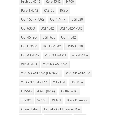
Irrubigo 4542
Koro 4542
N700
Puro 1.4542
RAS-Cu
RFS 5
UGI 155PHPURE
UGI 174PH
UGI 630
UGI 630Q
UGI 4542
UGI 4542-1PUR
UGI 4542Q
UGI F630
UGI F4542
UGI HQ630
UGI HQ4542
UGIMA 630
UGIMA 4542
VIRGO 17-4 PH
WEt 4542 A
WRt 4542 A
X5CrNiCuNb16-4
X5CrNiCuNb16-4 (EN 3973)
X5CrNiCuNb17-4
X 5 CrNiCuNb 17 4
X 17 U 4
H08MnA
H15Mn
A 686 (W1A)
A 686 (W1C)
T72301
W 108
W 109
Black Diamond
Green Label
La Belle Cold Header Die