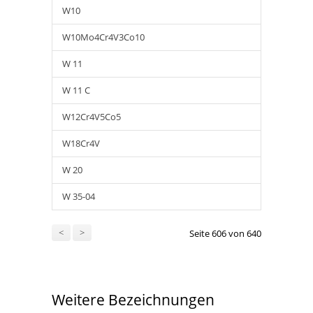
W10
W10Mo4Cr4V3Co10
W 11
W 11 C
W12Cr4V5Co5
W18Cr4V
W 20
W 35-04
<
>
Seite 606 von 640
Weitere Bezeichnungen