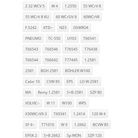
Z 32 WCV 5
W 4
1.2550
55 WCrV 8
55 WCrV 8 KU
60 WCrSiV 8
60WCrV8
F.5242
KTD~
NZ3
OSIKRO4
PNEUMO
TC-550
UY03
T66541
T66543
T66546
T76545
T76438
T66544
T66642
T77445
1.2581
2581
BGH 2581
BÖHLER W100
Calor 10
CVW 85
EPS
LO-W 2581
MA
Remy 1.2581
S+B 2581
SZP 80
VOLVIC~
W 11
W100
WPS
X30WCrV9-3
T69341
1.2414
120 W 4
SF 4~
T71010
W 9
1.2662
BCVW 85
EPSK 2
S+B 2662
Sp WON
SZP 120