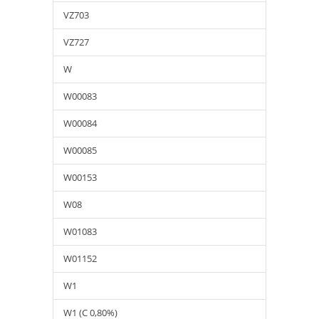
VZ703
VZ727
W
W00083
W00084
W00085
W00153
W08
W01083
W01152
W1
W1 (C 0,80%)