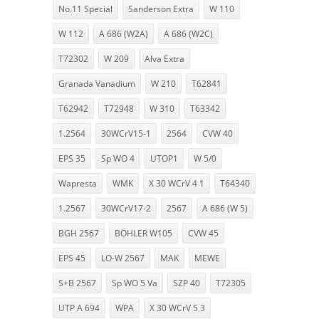
No.11 Special
Sanderson Extra
W 110
W 112
A 686 (W2A)
A 686 (W2C)
T72302
W 209
Alva Extra
Granada Vanadium
W 210
T62841
T62942
T72948
W 310
T63342
1.2564
30WCrV15-1
2564
CVW 40
EPS 35
Sp WO 4
UTOP1
W 5/0
Wapresta
WMK
X 30 WCrV 4 1
T64340
1.2567
30WCrV17-2
2567
A 686 (W 5)
BGH 2567
BÖHLER W105
CVW 45
EPS 45
LO-W 2567
MAK
MEWE
S+B 2567
Sp WO 5 Va
SZP 40
T72305
UTP A 694
WPA
X 30 WCrV 5 3