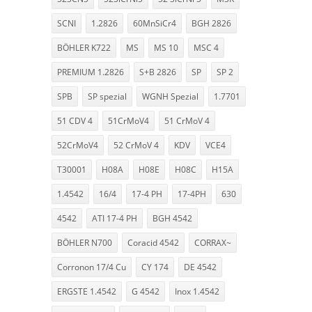
SCNI
1.2826
60MnSiCr4
BGH 2826
BÖHLER K722
MS
MS 10
MSC 4
PREMIUM 1.2826
S+B 2826
SP
SP 2
SPB
SP spezial
WGNH Spezial
1.7701
51 CDV 4
51CrMoV4
51 CrMoV 4
52CrMoV4
52 CrMoV 4
KDV
VCE4
T30001
H08A
H08E
H08C
H15A
1.4542
16/4
17-4 PH
17-4PH
630
4542
ATI 17-4 PH
BGH 4542
BÖHLER N700
Coracid 4542
CORRAX~
Corronon 17/4 Cu
CY 174
DE 4542
ERGSTE 1.4542
G 4542
Inox 1.4542