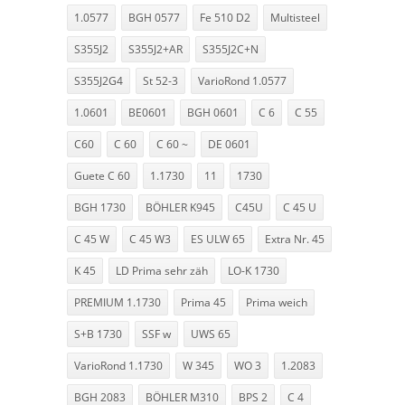
1.0577
BGH 0577
Fe 510 D2
Multisteel
S355J2
S355J2+AR
S355J2C+N
S355J2G4
St 52-3
VarioRond 1.0577
1.0601
BE0601
BGH 0601
C 6
C 55
C60
C 60
C 60 ~
DE 0601
Guete C 60
1.1730
11
1730
BGH 1730
BÖHLER K945
C45U
C 45 U
C 45 W
C 45 W3
ES ULW 65
Extra Nr. 45
K 45
LD Prima sehr zäh
LO-K 1730
PREMIUM 1.1730
Prima 45
Prima weich
S+B 1730
SSF w
UWS 65
VarioRond 1.1730
W 345
WO 3
1.2083
BGH 2083
BÖHLER M310
BPS 2
C 4