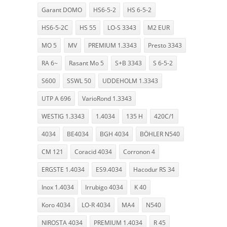
Garant DOMO
HS6-5-2
HS 6-5-2
HS6-5-2C
HS 55
LO-S 3343
M2 EUR
MO 5
MV
PREMIUM 1.3343
Presto 3343
RA 6~
Rasant Mo 5
S+B 3343
S 6-5-2
S600
SSWL 50
UDDEHOLM 1.3343
UTP A 696
VarioRond 1.3343
WESTIG 1.3343
1.4034
135 H
420C/1
4034
BE4034
BGH 4034
BÖHLER N540
CM 121
Coracid 4034
Corronon 4
ERGSTE 1.4034
ES9.4034
Hacodur RS 34
Inox 1.4034
Irrubigo 4034
K 40
Koro 4034
LO-R 4034
MA4
N540
NIROSTA 4034
PREMIUM 1.4034
R 45