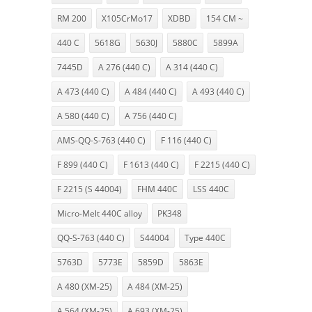
RM 200
X105CrMo17
XDBD
154 CM ~
440 C
5618G
5630J
5880C
5899A
7445D
A 276 (440 C)
A 314 (440 C)
A 473 (440 C)
A 484 (440 C)
A 493 (440 C)
A 580 (440 C)
A 756 (440 C)
AMS-QQ-S-763 (440 C)
F 116 (440 C)
F 899 (440 C)
F 1613 (440 C)
F 2215 (440 C)
F 2215 (S 44004)
FHM 440C
LSS 440C
Micro-Melt 440C alloy
PK348
QQ-S-763 (440 C)
S44004
Type 440C
5763D
5773E
5859D
5863E
A 480 (XM-25)
A 484 (XM-25)
A 564 (XM-25)
A 693 (XM-25)