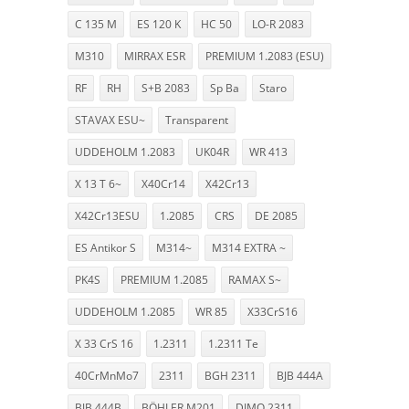
C 135 M
ES 120 K
HC 50
LO-R 2083
M310
MIRRAX ESR
PREMIUM 1.2083 (ESU)
RF
RH
S+B 2083
Sp Ba
Staro
STAVAX ESU~
Transparent
UDDEHOLM 1.2083
UK04R
WR 413
X 13 T 6~
X40Cr14
X42Cr13
X42Cr13ESU
1.2085
CRS
DE 2085
ES Antikor S
M314~
M314 EXTRA ~
PK4S
PREMIUM 1.2085
RAMAX S~
UDDEHOLM 1.2085
WR 85
X33CrS16
X 33 CrS 16
1.2311
1.2311 Te
40CrMnMo7
2311
BGH 2311
BJB 444A
BJB 444B
BÖHLER M201
DIMO 2311