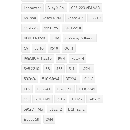
Lescowear
Alloy X-2M
CBS-223 VIM-VAR
K61650
Vasco X-2M
Vasco X-2
1.2210
115CrV3
115CrV5
BGH 2210
BÖHLER K510
CRV
Cr-Va-leg Silberst.
CV
ES 10
K510
OCR1
PREMIUM 1.2210
PV 4
Rotor-N
S+B 2210
SB
SES
Si 1
1.2241
50CrV4
51CrMnV4
BE2241
C 1 V
CCV
DE 2241
Elastic 50
LO-K 2241
OV
S+B 2241
VCE~
1.2242
59CrV4
59CrV4+Mo
BE2242
BGH 2242
Elastic 59
OVH