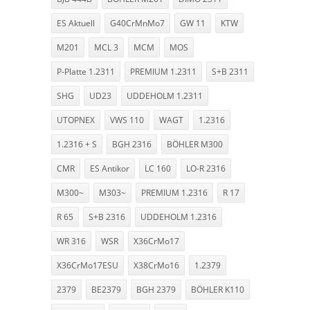
ES Aktuell
G40CrMnMo7
GW 11
KTW
M201
MCL 3
MCM
MOS
P-Platte 1.2311
PREMIUM 1.2311
S+B 2311
SHG
UD23
UDDEHOLM 1.2311
UTOPNEX
VWS 110
WAGT
1.2316
1.2316 + S
BGH 2316
BÖHLER M300
CMR
ES Antikor
LC 160
LO-R 2316
M300~
M303~
PREMIUM 1.2316
R 17
R 65
S+B 2316
UDDEHOLM 1.2316
WR 316
WSR
X36CrMo17
X36CrMo17ESU
X38CrMo16
1.2379
2379
BE2379
BGH 2379
BÖHLER K110