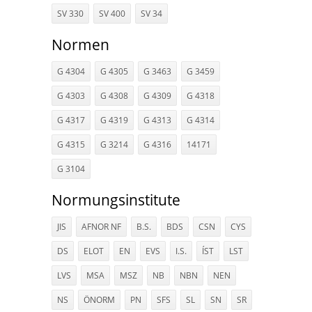
SV 330
SV 400
SV 34
Normen
G 4304
G 4305
G 3463
G 3459
G 4303
G 4308
G 4309
G 4318
G 4317
G 4319
G 4313
G 4314
G 4315
G 3214
G 4316
14171
G 3104
Normungsinstitute
JIS
AFNOR NF
B.S.
BDS
CSN
CYS
DS
ELOT
EN
EVS
I.S.
ÍST
LST
LVS
MSA
MSZ
NB
NBN
NEN
NS
ÖNORM
PN
SFS
SL
SN
SR