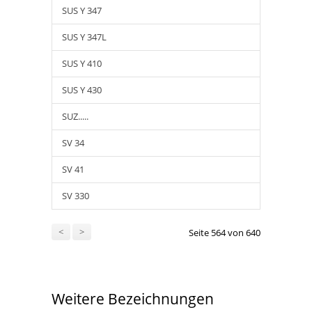
SUS Y 347
SUS Y 347L
SUS Y 410
SUS Y 430
SUZ.....
SV 34
SV 41
SV 330
<
>
Seite 564 von 640
Weitere Bezeichnungen