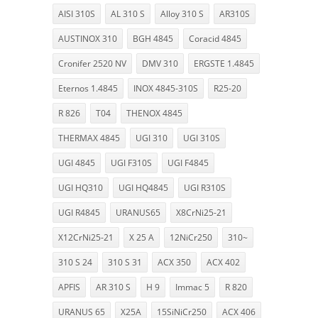
AISI 310S
AL 310 S
Alloy 310 S
AR310S
AUSTINOX 310
BGH 4845
Coracid 4845
Cronifer 2520 NV
DMV 310
ERGSTE 1.4845
Eternos 1.4845
INOX 4845-310S
R25-20
R 826
T04
THENOX 4845
THERMAX 4845
UGI 310
UGI 310S
UGI 4845
UGI F310S
UGI F4845
UGI HQ310
UGI HQ4845
UGI R310S
UGI R4845
URANUS65
X8CrNi25-21
X12CrNi25-21
X 25 A
12NiCr250
310~
310 S 24
310 S 31
ACX 350
ACX 402
APFIS
AR 310 S
H 9
Immac 5
R 820
URANUS 65
X25A
15SiNiCr250
ACX 406