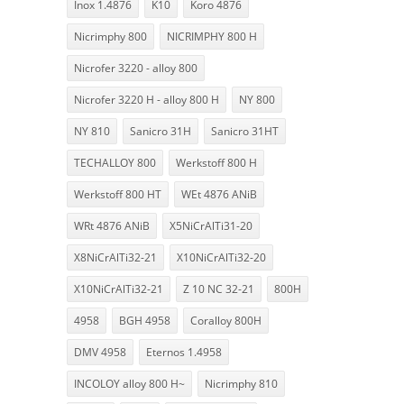
Inox 1.4876
K10
Koro 4876
Nicrimphy 800
NICRIMPHY 800 H
Nicrofer 3220 - alloy 800
Nicrofer 3220 H - alloy 800 H
NY 800
NY 810
Sanicro 31H
Sanicro 31HT
TECHALLOY 800
Werkstoff 800 H
Werkstoff 800 HT
WEt 4876 ANiB
WRt 4876 ANiB
X5NiCrAlTi31-20
X8NiCrAlTi32-21
X10NiCrAlTi32-20
X10NiCrAlTi32-21
Z 10 NC 32-21
800H
4958
BGH 4958
Coralloy 800H
DMV 4958
Eternos 1.4958
INCOLOY alloy 800 H~
Nicrimphy 810