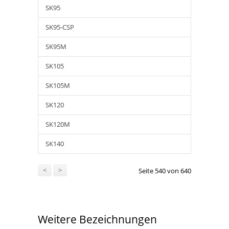
SK95
SK95-CSP
SK95M
SK105
SK105M
SK120
SK120M
SK140
<
>
Seite 540 von 640
Weitere Bezeichnungen