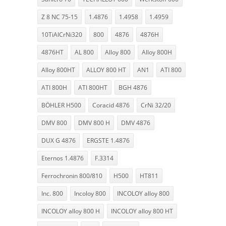
Z 8 NC 75-15
1.4876
1.4958
1.4959
10TiAlCrNi320
800
4876
4876H
4876HT
AL 800
Alloy 800
Alloy 800H
Alloy 800HT
ALLOY 800 HT
AN1
ATI 800
ATI 800H
ATI 800HT
BGH 4876
BÖHLER H500
Coracid 4876
CrNi 32/20
DMV 800
DMV 800 H
DMV 4876
DUX G 4876
ERGSTE 1.4876
Eternos 1.4876
F.3314
Ferrochronin 800/810
H500
HT811
Inc. 800
Incoloy 800
INCOLOY alloy 800
INCOLOY alloy 800 H
INCOLOY alloy 800 HT