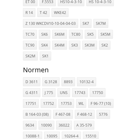
ET 00
F.5553
HS10-4-3-10
HS 10-4-3-10
R 14
T 42
WKE42
Z 130 WKCDV10-10-04-04-03
SK7
SK7M
TC70
SK6
SK6M
TC80
SK5
SK5M
TC90
SK4
SK4M
SK3
SK3M
SK2
SK2M
SK1
Normen
D 3611
G 3128
8893
10132-4
G 4311
J 775
UNS
17743
17750
17751
17752
17753
WL
F 96-77 (10)
B 164-03 (08)
F 467-08
F 468-12
5776
9634
10090
36022
A 35-579
10088-1
10095
10264-4
15510