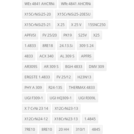
WEt 4841 AHCRNi
WRt 4841 AHCRNi
X15CrNiSi25-20
X15CrNiSi25-20ESU
X15CrNiSi25-21
X 25
X 25 V
15SNC250
APFI/SI
FV 25/20
PK19
S25V
X25
1.4833
8RE18
24.13.Si
309 S 24
4833
ACX 340
AL 309 S
APFRS
AR309S
AR 309 S
BGH 4833
DMV 309
ERGSTE 1.4833
FV 25/12
H23N13
PHY A 309
R24-13S
THERMAX 4833
UGI F309-1
UGI HQ309-1
UGI R309L
X 7 CrNi 23 14
X12CrNi23-13
X12CrNi24-12
X18CrNi23-13
1.4845
7RE10
8RE10
20 HH
310/1
4845