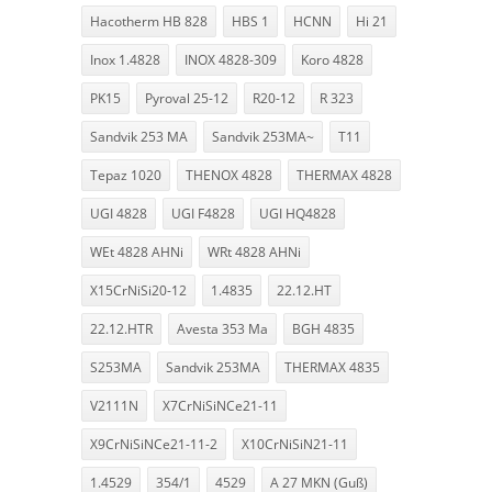
Hacotherm HB 828
HBS 1
HCNN
Hi 21
Inox 1.4828
INOX 4828-309
Koro 4828
PK15
Pyroval 25-12
R20-12
R 323
Sandvik 253 MA
Sandvik 253MA~
T11
Tepaz 1020
THENOX 4828
THERMAX 4828
UGI 4828
UGI F4828
UGI HQ4828
WEt 4828 AHNi
WRt 4828 AHNi
X15CrNiSi20-12
1.4835
22.12.HT
22.12.HTR
Avesta 353 Ma
BGH 4835
S253MA
Sandvik 253MA
THERMAX 4835
V2111N
X7CrNiSiNCe21-11
X9CrNiSiNCe21-11-2
X10CrNiSiN21-11
1.4529
354/1
4529
A 27 MKN (Guß)