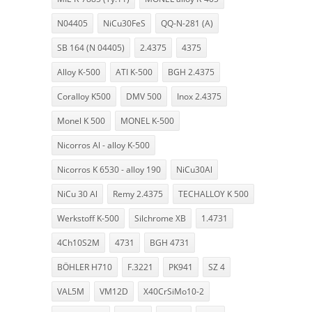
N04405
NiCu30FeS
QQ-N-281 (A)
SB 164 (N 04405)
2.4375
4375
Alloy K-500
ATI K-500
BGH 2.4375
Coralloy K500
DMV 500
Inox 2.4375
Monel K 500
MONEL K-500
Nicorros Al - alloy K-500
Nicorros K 6530 - alloy 190
NiCu30Al
NiCu 30 Al
Remy 2.4375
TECHALLOY K 500
Werkstoff K-500
Silchrome XB
1.4731
4Ch10S2M
4731
BGH 4731
BÖHLER H710
F.3221
PK941
SZ 4
VAL5M
VM12D
X40CrSiMo10-2