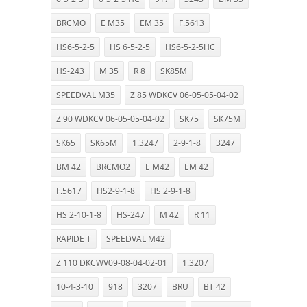
BRCMO
E M35
EM 35
F.5613
HS6-5-2-5
HS 6-5-2-5
HS6-5-2-5HC
HS-243
M 35
R 8
SK85M
SPEEDVAL M35
Z 85 WDKCV 06-05-05-04-02
Z 90 WDKCV 06-05-05-04-02
SK75
SK75M
SK65
SK65M
1.3247
2-9-1-8
3247
BM 42
BRCMO2
E M42
EM 42
F.5617
HS2-9-1-8
HS 2-9-1-8
HS 2-10-1-8
HS-247
M 42
R 11
RAPIDE T
SPEEDVAL M42
Z 110 DKCWV09-08-04-02-01
1.3207
10-4-3-10
918
3207
BRU
BT 42