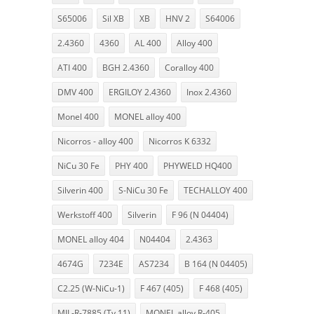
S65006
Sil XB
XB
HNV 2
S64006
2.4360
4360
AL 400
Alloy 400
ATI 400
BGH 2.4360
Coralloy 400
DMV 400
ERGILOY 2.4360
Inox 2.4360
Monel 400
MONEL alloy 400
Nicorros - alloy 400
Nicorros K 6332
NiCu 30 Fe
PHY 400
PHYWELD HQ400
Silverin 400
S-NiCu 30 Fe
TECHALLOY 400
Werkstoff 400
Silverin
F 96 (N 04404)
MONEL alloy 404
N04404
2.4363
4674G
7234E
AS7234
B 164 (N 04405)
C2.25 (W-NiCu-1)
F 467 (405)
F 468 (405)
MIL-R-7885 (Ty.11)
MONEL alloy R-405