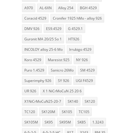
A970
AL-6XN
Alloy 254
BGH 4529
Coracid 4529
Cronifer 1925 hMo - alloy 926
DMV 926
ES9.4529
G 4529.1
Guronit MA 20/25 So 1
HT926
INCOLOY alloy 25-6 Mo
Irrubigo 4529
Koro 4529
Maresist 925
NY 926
Puro 1.4529
Sanicro 26Mo
SM 4529
Superimphy 926
SY 926
UGI F4529
UR 926
X 1 NiCrMoCuN 25 20 6
X1NiCrMoCuN25-20-7
SK140
SK120
TC120
SK120M
SK105
TC105
SK105M
SK95
SK95M
SK85
1.3243
6-5-2-5
6-5-2-5 HC
917
3243
BM 35