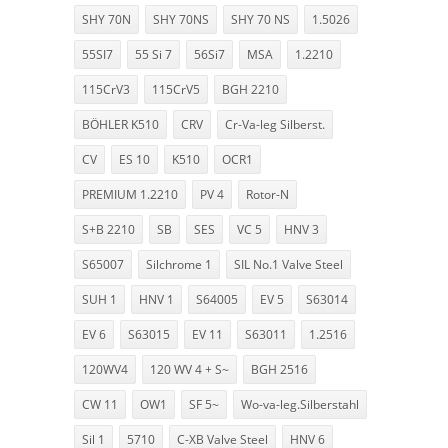
SHY 70N
SHY 70NS
SHY 70 NS
1.5026
55SI7
55 Si 7
56Si7
MSA
1.2210
115CrV3
115CrV5
BGH 2210
BÖHLER K510
CRV
Cr-Va-leg Silberst.
CV
ES 10
K510
OCR1
PREMIUM 1.2210
PV 4
Rotor-N
S+B 2210
SB
SES
VC 5
HNV 3
S65007
Silchrome 1
SIL No.1 Valve Steel
SUH 1
HNV 1
S64005
EV 5
S63014
EV 6
S63015
EV 11
S63011
1.2516
120WV4
120 WV 4 + S~
BGH 2516
CW 11
OW1
SF 5~
Wo-va-leg.Silberstahl
Sil 1
5710
C-XB Valve Steel
HNV 6