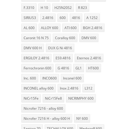
F.3310
H 10
H25N20S2
R 823
SIRIUS3
2.4816
600
4816
A 1252
AL 600
ALLOY 600
ATI 600
BGH 2.4816
Caronit 16 N 75
Coralloy 600
DMV 600
DMV 600 H
DUX G Ni 4816
ERGILOY 2.4816
ES9.4816
Eternos 2.4816
Ferrochronin 600
G 4816
GL1
HT600
Inc. 600
INCO600
Inconel 600
INCONEL alloy 600
Inox 2.4816
L312
NiCr15Fe
NiCr15Fe8
NICRIMPHY 600
Nicrofer 7216 - alloy 600
Nicrofer 7216 H - alloy 600 H
NY 600
Sanicro 70
TECHALLOY 600
Werkstoff 600