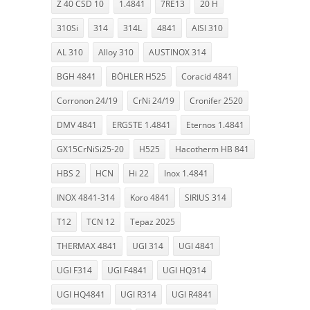
Z 40 CSD 10
1.4841
7RE13
20 H
310Si
314
314L
4841
AISI 310
AL 310
Alloy 310
AUSTINOX 314
BGH 4841
BÖHLER H525
Coracid 4841
Corronon 24/19
CrNi 24/19
Cronifer 2520
DMV 4841
ERGSTE 1.4841
Eternos 1.4841
GX15CrNiSi25-20
H525
Hacotherm HB 841
HBS 2
HCN
Hi 22
Inox 1.4841
INOX 4841-314
Koro 4841
SIRIUS 314
T12
TCN 12
Tepaz 2025
THERMAX 4841
UGI 314
UGI 4841
UGI F314
UGI F4841
UGI HQ314
UGI HQ4841
UGI R314
UGI R4841