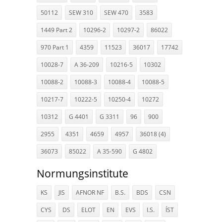
50112
SEW 310
SEW 470
3583
1449 Part 2
10296-2
10297-2
86022
970 Part 1
4359
11523
36017
17742
10028-7
A 36-209
10216-5
10302
10088-2
10088-3
10088-4
10088-5
10217-7
10222-5
10250-4
10272
10312
G 4401
G 3311
96
900
2955
4351
4659
4957
36018 (4)
36073
85022
A 35-590
G 4802
Normungsinstitute
KS
JIS
AFNOR NF
B.S.
BDS
CSN
CYS
DS
ELOT
EN
EVS
I.S.
ÍST