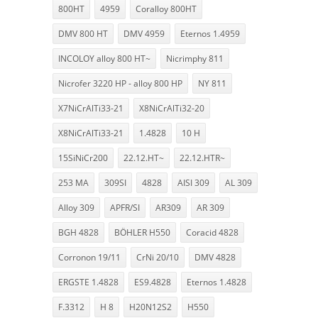
800HT
4959
Coralloy 800HT
DMV 800 HT
DMV 4959
Eternos 1.4959
INCOLOY alloy 800 HT~
Nicrimphy 811
Nicrofer 3220 HP - alloy 800 HP
NY 811
X7NiCrAlTi33-21
X8NiCrAlTi32-20
X8NiCrAlTi33-21
1.4828
10 H
15SiNiCr200
22.12.HT~
22.12.HTR~
253 MA
309SI
4828
AISI 309
AL 309
Alloy 309
APFR/SI
AR309
AR 309
BGH 4828
BÖHLER H550
Coracid 4828
Corronon 19/11
CrNi 20/10
DMV 4828
ERGSTE 1.4828
ES9.4828
Eternos 1.4828
F.3312
H 8
H20N12S2
H550