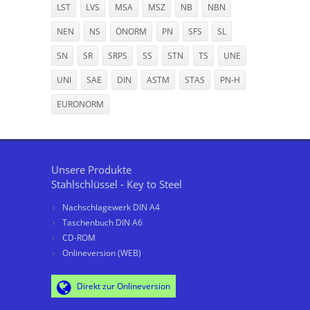
LST
LVS
MSA
MSZ
NB
NBN
NEN
NS
ÖNORM
PN
SFS
SL
SN
SR
SRPS
SS
STN
TS
UNE
UNI
SAE
DIN
ASTM
STAS
PN-H
EURONORM
Unsere Produkte
Stahlschlüssel - Key to Steel
Nachschlagewerk DIN A4
Taschenbuch DIN A6
CD-ROM
Onlineversion (WEB)
Direkt zur Onlineversion