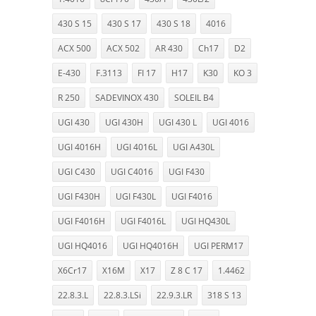
430 S 15
430 S 17
430 S 18
4016
ACX 500
ACX 502
AR 430
Ch17
D2
E-430
F.3113
FI 17
H17
K30
KO 3
R 250
SADEVINOX 430
SOLEIL B4
UGI 430
UGI 430H
UGI 430 L
UGI 4016
UGI 4016H
UGI 4016L
UGI A430L
UGI C430
UGI C4016
UGI F430
UGI F430H
UGI F430L
UGI F4016
UGI F4016H
UGI F4016L
UGI HQ430L
UGI HQ4016
UGI HQ4016H
UGI PERM17
X6Cr17
X16M
X17
Z 8 C 17
1.4462
22.8.3.L
22.8.3.LSi
22.9.3.LR
318 S 13