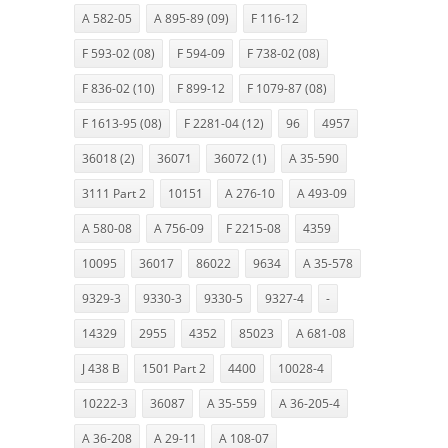
A 582-05
A 895-89 (09)
F 116-12
F 593-02 (08)
F 594-09
F 738-02 (08)
F 836-02 (10)
F 899-12
F 1079-87 (08)
F 1613-95 (08)
F 2281-04 (12)
96
4957
36018 (2)
36071
36072 (1)
A 35-590
3111 Part 2
10151
A 276-10
A 493-09
A 580-08
A 756-09
F 2215-08
4359
10095
36017
86022
9634
A 35-578
9329-3
9330-3
9330-5
9327-4
-
14329
2955
4352
85023
A 681-08
J 438 B
1501 Part 2
4400
10028-4
10222-3
36087
A 35-559
A 36-205-4
A 36-208
A 29-11
A 108-07