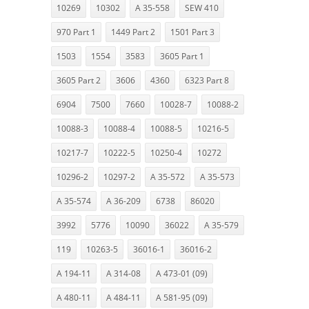
10269
10302
A 35-558
SEW 410
970 Part 1
1449 Part 2
1501 Part 3
1503
1554
3583
3605 Part 1
3605 Part 2
3606
4360
6323 Part 8
6904
7500
7660
10028-7
10088-2
10088-3
10088-4
10088-5
10216-5
10217-7
10222-5
10250-4
10272
10296-2
10297-2
A 35-572
A 35-573
A 35-574
A 36-209
6738
86020
3992
5776
10090
36022
A 35-579
119
10263-5
36016-1
36016-2
A 194-11
A 314-08
A 473-01 (09)
A 480-11
A 484-11
A 581-95 (09)