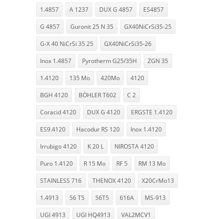
1.4857
A 1237
DUX G 4857
ES4857
G 4857
Guronit 25 N 35
GX40NiCrSi35-25
G-X 40 NiCrSi 35 25
GX40NiCrSi35-26
Inox 1.4857
Pyrotherm G25/35H
ZGN 35
1.4120
135 Mo
420Mo
4120
BGH 4120
BÖHLER T602
C 2
Coracid 4120
DUX G 4120
ERGSTE 1.4120
ES9.4120
Hacodur RS 120
Inox 1.4120
Irrubigo 4120
K 20 L
NIROSTA 4120
Puro 1.4120
R 15 Mo
RF 5
RM 13 Mo
STAINLESS 716
THENOX 4120
X20CrMo13
1.4913
56 T5
56T5
616A
MS-913
UGI 4913
UGI HQ4913
VAL2MCV1