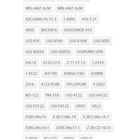
WEt 4441 ALM
WRt 4441 ALM
X2CrNiMo18-15-3
1.4005
416 S 21
4005
IMCO416
SADEVINOX 416
UGI 416
UGI 416A
UGI 416M
UGI 4005
UGI 4005A
UGI 4005SI
UGIPERM12FM
VAL1Z
X12CrS13
Z 11 CF 13
1.2316
1.4122
3H17M
35MoCr165
420RM
2316
4122 PURE
F4122PURE
F.5267
MS-122
PM-316
UGI 4122
UGI A4122
UGI C4122
UGI F4122
UK03
VAL3
X38CrMo16
X 38 CrMo 16
X 38 CrMo 16 1
X38CrMo16-1
X39CrMo17-1
Z 38 CD 16-01
1.4016
8Cr170
430/1
430L/2