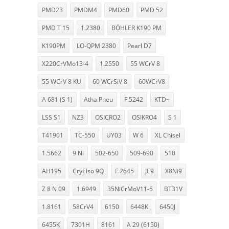
PMD23
PMDM4
PMD60
PMD 52
PMD T 15
1.2380
BÖHLER K190 PM
K190PM
LO-QPM 2380
Pearl D7
X220CrVMo13-4
1.2550
55 WCrV 8
55 WCrV 8 KU
60 WCrSiV 8
60WCrV8
A 681 (S 1)
Atha Pneu
F.5242
KTD~
LSS S1
NZ3
OSICRO2
OSIKRO4
S 1
T41901
TC-550
UY03
W 6
XL Chisel
1.5662
9 Ni
502-650
509-690
510
AH195
CryElso 9Q
F.2645
JE9
X8Ni9
Z 8 N 09
1.6949
35NiCrMoV11-5
BT31V
1.8161
58CrV4
6150
6448K
6450J
6455K
7301H
8161
A 29 (6150)