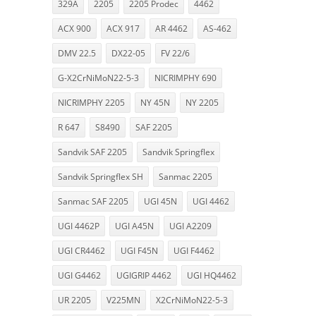
329A
2205
2205 Prodec
4462
ACX 900
ACX 917
AR 4462
AS-462
DMV 22.5
DX22-05
FV 22/6
G-X2CrNiMoN22-5-3
NICRIMPHY 690
NICRIMPHY 2205
NY 45N
NY 2205
R 647
S8490
SAF 2205
Sandvik SAF 2205
Sandvik Springflex
Sandvik Springflex SH
Sanmac 2205
Sanmac SAF 2205
UGI 45N
UGI 4462
UGI 4462P
UGI A45N
UGI A2209
UGI CR4462
UGI F45N
UGI F4462
UGI G4462
UGIGRIP 4462
UGI HQ4462
UR 2205
V225MN
X2CrNiMoN22-5-3