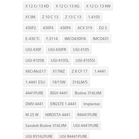
X 12 Cr 13 KD
X 12 Cr 13 KG
X 12 Cr 13 KW
X13M
Z 10 C 13
Z 13 C 13
1.4105
430F2
430F4
430F6
ACX 519
D2 S
E-430 Ti
F.3114
IMCO430F/6
IMCO431
UGI 430F
UGI 430FR
UGI 4105
UGI 4105B
UGI 4105L
UGI 4105SI
X6CrMoS17
X17MZ
Z 8 CF 17
1.4441
1.4441 ESU
18/15W
316LM/5
4441PURE
BGH 4441
Bioline 316LVM
DMV 4441
ERGSTE 1.4441
Implantat
M 25 W
NIROSTA 4441
R4441PURE
Sandvik Bioline 316LVM
UGI 4441PURE
UGI R316LPURE
UGI R4441PURE