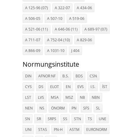
A 125-96 (07)
A 322-07
A 434-06
A 506-05
A 507-10
A 519-06
A 521-06 (11)
A 646-06 (11)
A 689-97 (07)
A 711-07
A 752-04 (10)
A 829-06
A 866-09
A 1031-10
J 404
Normungsinstitute
DIN
AFNOR NF
B.S.
BDS
CSN
CYS
DS
ELOT
EN
EVS
I.S.
ÍST
LST
LVS
MSA
MSZ
NB
NBN
NEN
NS
ÖNORM
PN
SFS
SL
SN
SR
SRPS
SS
STN
TS
UNE
UNI
STAS
PN-H
ASTM
EURONORM