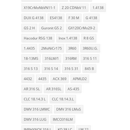
X19CrMoNbVN11-1
Z 20 CDNbV 11
1.4138
DUX G 4138
ES4138
F 30 M
G 4138
GS 2 H
Guronit GS 2
GX120CrMo29-2
Hacodur RSG 138
Inox 1.4138
R 8 GS
1.4435
2MoNiCr175
3R60
3R60U.G.
18-13MS
316LM/1
316RM
316 S 11
316 S 13
316 S 14
316 S 31
845 B
4432
4435
ACX 369
APMLD2
AR 316 SL
AR 316SL
AS-435
CLC 18.14.3 L
CLC 18.14.3.L
DMV 316 LMMC
DMV 316 LMoS
DMV 316 LUG
IMCO316LM
IMPHYNOX 316 L
KO 38 LC
LW 22