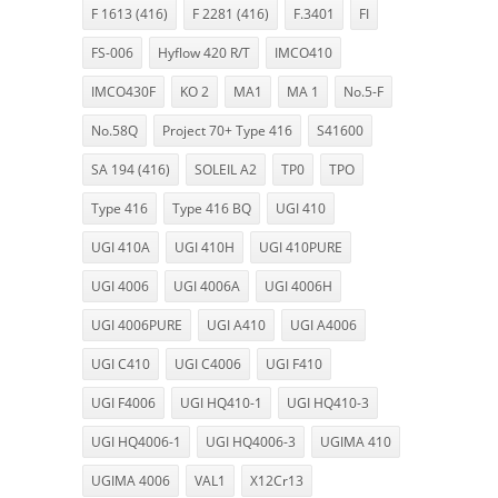
F 1613 (416)
F 2281 (416)
F.3401
FI
FS-006
Hyflow 420 R/T
IMCO410
IMCO430F
KO 2
MA1
MA 1
No.5-F
No.58Q
Project 70+ Type 416
S41600
SA 194 (416)
SOLEIL A2
TP0
TPO
Type 416
Type 416 BQ
UGI 410
UGI 410A
UGI 410H
UGI 410PURE
UGI 4006
UGI 4006A
UGI 4006H
UGI 4006PURE
UGI A410
UGI A4006
UGI C410
UGI C4006
UGI F410
UGI F4006
UGI HQ410-1
UGI HQ410-3
UGI HQ4006-1
UGI HQ4006-3
UGIMA 410
UGIMA 4006
VAL1
X12Cr13