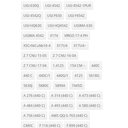
UGI 630Q
UGI 4542
UGI 4542-1PUR
UGI 4542Q
UGI F630
UGI F4542
UGI HQ630
UGI HQ4542
UGIMA 630
UGIMA 4542
V174
VIRGO 17-4 PH
X5CrNiCuNb16-4
X17U4
X17U4~
Z 7 CNU 15-05
Z 7 CNU 16-04
Z 7 CNU 17-04
1.4125
154 CM ~
440C
440 C
440C/1
440G/1
4125
5618G
5630J
5880C
5899A
7445D
A 276 (440 C)
A 314 (440 C)
A 473 (440 C)
A 484 (440 C)
A 493 (440 C)
A 580 (440 C)
A 756 (440 C)
AMS-QQ-S-763 (440 C)
CMXC
F 116 (440 C)
F 899 (440 C)