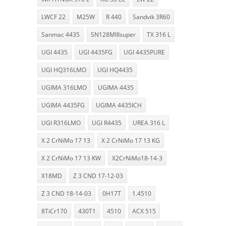
LWCF 22
M25W
R 440
Sandvik 3R60
Sanmac 4435
SN128MIIIsuper
TX 316 L
UGI 4435
UGI 4435FG
UGI 4435PURE
UGI HQ316LMO
UGI HQ4435
UGIMA 316LMO
UGIMA 4435
UGIMA 4435FG
UGIMA 4435ICH
UGI R316LMO
UGI R4435
UREA 316 L
X 2 CrNiMo 17 13
X 2 CrNiMo 17 13 KG
X 2 CrNiMo 17 13 KW
X2CrNiMo18-14-3
X18MD
Z 3 CND 17-12-03
Z 3 CND 18-14-03
0H17T
1.4510
8TiCr170
430T1
4510
ACX 515