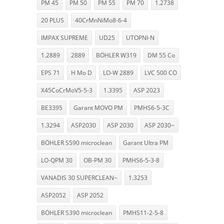
PM 45
PM 50
PM 55
PM 70
1.2738
20 PLUS
40CrMnNiMo8-6-4
IMPAX SUPREME
UD25
UTOPNI-N
1.2889
2889
BÖHLER W319
DM 55 Co
EPS 71
H Mo D
LO-W 2889
LVC 500 CO
X45CoCrMoV5-5-3
1.3395
ASP 2023
BE3395
Garant MOVO PM
PMHS6-5-3C
1.3294
ASP2030
ASP 2030
ASP 2030~
BÖHLER S590 microclean
Garant Ultra PM
LO-QPM 30
OB-PM 30
PMHS6-5-3-8
VANADIS 30 SUPERCLEAN~
1.3253
ASP2052
ASP 2052
BÖHLER S390 microclean
PMHS11-2-5-8