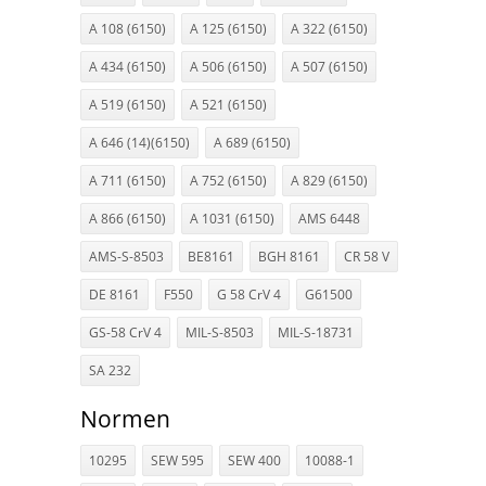
A 108 (6150)
A 125 (6150)
A 322 (6150)
A 434 (6150)
A 506 (6150)
A 507 (6150)
A 519 (6150)
A 521 (6150)
A 646 (14)(6150)
A 689 (6150)
A 711 (6150)
A 752 (6150)
A 829 (6150)
A 866 (6150)
A 1031 (6150)
AMS 6448
AMS-S-8503
BE8161
BGH 8161
CR 58 V
DE 8161
F550
G 58 CrV 4
G61500
GS-58 CrV 4
MIL-S-8503
MIL-S-18731
SA 232
Normen
10295
SEW 595
SEW 400
10088-1