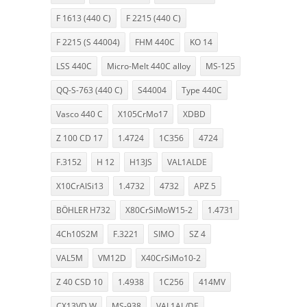
F 1613 (440 C)
F 2215 (440 C)
F 2215 (S 44004)
FHM 440C
KO 14
LSS 440C
Micro-Melt 440C alloy
MS-125
QQ-S-763 (440 C)
S44004
Type 440C
Vasco 440 C
X105CrMo17
XDBD
Z 100 CD 17
1.4724
1C356
4724
F.3152
H 12
H13JS
VAL1ALDE
X10CrAlSi13
1.4732
4732
APZ 5
BÖHLER H732
X80CrSiMoW15-2
1.4731
4Ch10S2M
F.3221
SIMO
SZ 4
VAL5M
VM12D
X40CrSiMo10-2
Z 40 CSD 10
1.4938
1C256
414MV
CX13VD W
MS-938
VAL1AL/DE