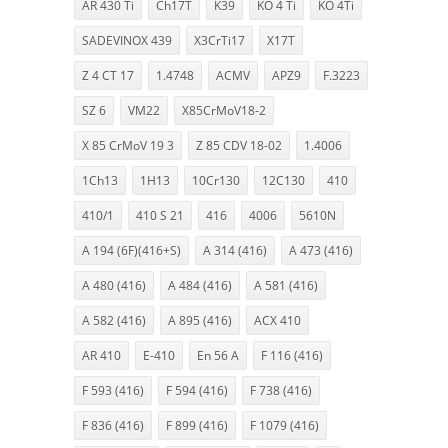
AR 430 Ti
Ch17T
K39
KO 4 Ti
KO 4Ti
SADEVINOX 439
X3CrTi17
X17T
Z 4 CT 17
1.4748
ACMV
APZ9
F.3223
SZ 6
VM22
X85CrMoV18-2
X 85 CrMoV 19 3
Z 85 CDV 18-02
1.4006
1Ch13
1H13
10Cr130
12C130
410
410/1
410 S 21
416
4006
5610N
A 194 (6F)(416+S)
A 314 (416)
A 473 (416)
A 480 (416)
A 484 (416)
A 581 (416)
A 582 (416)
A 895 (416)
ACX 410
AR 410
E-410
En 56 A
F 116 (416)
F 593 (416)
F 594 (416)
F 738 (416)
F 836 (416)
F 899 (416)
F 1079 (416)