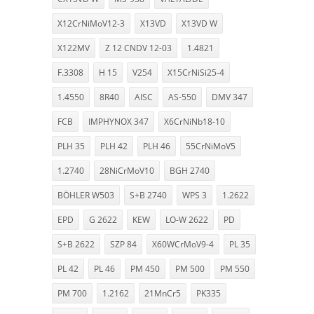
X12CrNiMoV12-3
X13VD
X13VD W
X122MV
Z 12 CNDV 12-03
1.4821
F.3308
H 15
V254
X15CrNiSi25-4
1.4550
8R40
AISC
AS-550
DMV 347
FCB
IMPHYNOX 347
X6CrNiNb18-10
PLH 35
PLH 42
PLH 46
55CrNiMoV5
1.2740
28NiCrMoV10
BGH 2740
BÖHLER W503
S+B 2740
WPS 3
1.2622
EPD
G 2622
KEW
LO-W 2622
PD
S+B 2622
SZP 84
X60WCrMoV9-4
PL 35
PL 42
PL 46
PM 450
PM 500
PM 550
PM 700
1.2162
21MnCr5
PK335