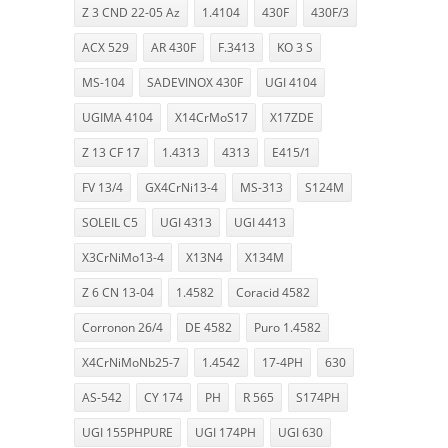
Z 3 CND 22-05 Az
1.4104
430F
430F/3
ACX 529
AR 430F
F.3413
KO 3 S
MS-104
SADEVINOX 430F
UGI 4104
UGIMA 4104
X14CrMoS17
X17ZDE
Z 13 CF 17
1.4313
4313
E415/1
FV 13/4
GX4CrNi13-4
MS-313
S124M
SOLEIL C5
UGI 4313
UGI 4413
X3CrNiMo13-4
X13N4
X134M
Z 6 CN 13-04
1.4582
Coracid 4582
Corronon 26/4
DE 4582
Puro 1.4582
X4CrNiMoNb25-7
1.4542
17-4PH
630
AS-542
CY 174
PH
R 565
S174PH
UGI 155PHPURE
UGI 174PH
UGI 630