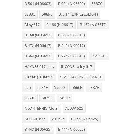
B 564 (N 06603)
B 924 (N 06603)
5887C
5888C
5889C
A 5.14 (ERNiCrCoMo-1)
Alloy 617
B 166 (N 06617)
B 167 (N 06617)
B 168 (N 06617)
B 366 (N 06617)
B 472 (N 06617)
B 546 (N 06617)
B 564 (N 06617)
B 924 (N 06617)
DMV 617
HAYNES 617 alloy
INCONEL alloy 617
SB 166 (N 06617)
SFA 5.14 (ERNiCrCoMo-1)
625
5581F
5599G
5666F
5837G
5869C
5879C
7490P
A 5.14 (ERNiCrMo-3)
ALLOY 625
ALTEMP 625
ATI 625
B 366 (N 06625)
B 443 (N 06625)
B 444 (N 06625)