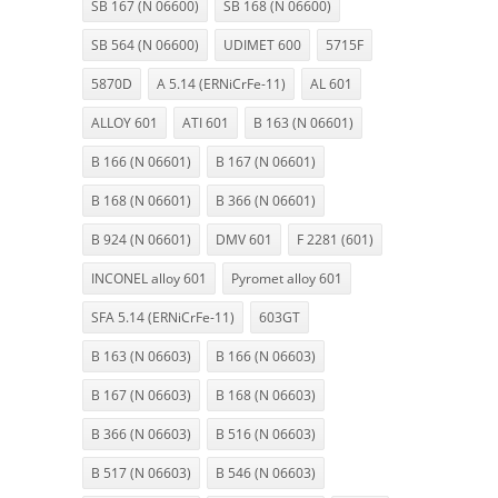
SB 167 (N 06600)
SB 168 (N 06600)
SB 564 (N 06600)
UDIMET 600
5715F
5870D
A 5.14 (ERNiCrFe-11)
AL 601
ALLOY 601
ATI 601
B 163 (N 06601)
B 166 (N 06601)
B 167 (N 06601)
B 168 (N 06601)
B 366 (N 06601)
B 924 (N 06601)
DMV 601
F 2281 (601)
INCONEL alloy 601
Pyromet alloy 601
SFA 5.14 (ERNiCrFe-11)
603GT
B 163 (N 06603)
B 166 (N 06603)
B 167 (N 06603)
B 168 (N 06603)
B 366 (N 06603)
B 516 (N 06603)
B 517 (N 06603)
B 546 (N 06603)