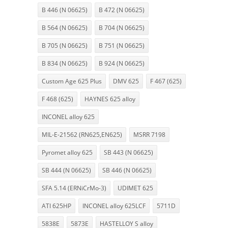
B 446 (N 06625)
B 472 (N 06625)
B 564 (N 06625)
B 704 (N 06625)
B 705 (N 06625)
B 751 (N 06625)
B 834 (N 06625)
B 924 (N 06625)
Custom Age 625 Plus
DMV 625
F 467 (625)
F 468 (625)
HAYNES 625 alloy
INCONEL alloy 625
MIL-E-21562 (RN625,EN625)
MSRR 7198
Pyromet alloy 625
SB 443 (N 06625)
SB 444 (N 06625)
SB 446 (N 06625)
SFA 5.14 (ERNiCrMo-3)
UDIMET 625
ATI 625HP
INCONEL alloy 625LCF
5711D
5838E
5873E
HASTELLOY S alloy