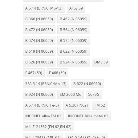
A 5.14 (ERNiCrMo-13)
Alloy 59
B 366 (N 06059)
B 462 (N 06059)
B 472 (N 06059)
B 564 (N 06059)
B 574 (N 06059)
B 575 (N 06059)
B 619 (N 06059)
B 622 (N 06059)
B 626 (N 06059)
B 924 (N 06059)
DMV 59
F 467 (59)
F 468 (59)
SFA 5.14 (ERNiCrMo-13)
B 622 (N 06060)
B 924 (N 06060)
SM 2060 Mo
5679G
A 5.14 (ERNiCrFe-5)
A 5.30 (IN62)
FM 62
INCONEL alloy FM 62
INCONEL filler metal 62
MIL-E-21562 (EN 62,RN 62)
MIL-I-23413 (MIL-62)
SFA 5.14 (ERNiCrFe-5)