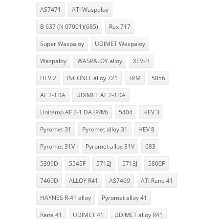
AS7471
ATI Waspaloy
B 637 (N 07001)(685)
Rex 717
Super Waspaloy
UDIMET Waspaloy
Waspaloy
WASPALOY alloy
XEV-H
HEV 2
INCONEL alloy 721
TPM
5856
AF 2-1DA
UDIMET AF 2-1DA
Unitemp AF 2-1 DA (P/M)
5404
HEV 3
Pyromet 31
Pyromet alloy 31
HEV 8
Pyromet 31V
Pyromet alloy 31V
683
5399D
5545F
5712J
5713J
5800F
7469D
ALLOY R41
AS7469
ATI Rene 41
HAYNES R-41 alloy
Pyromet alloy 41
Rene 41
UDIMET 41
UDIMET alloy R41