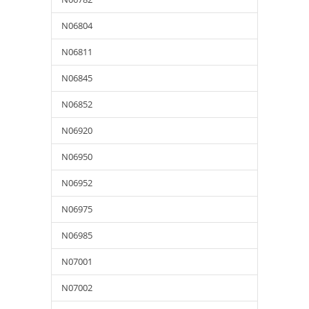
N06804
N06811
N06845
N06852
N06920
N06950
N06952
N06975
N06985
N07001
N07002