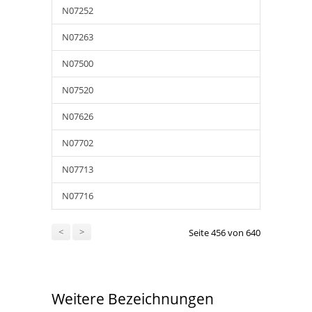
N07252
N07263
N07500
N07520
N07626
N07702
N07713
N07716
<
>
Seite 456 von 640
Weitere Bezeichnungen