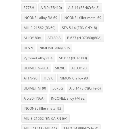
5778H
A 5.9 (ER410)
A 5.14 (ERNiCrFe-8)
INCONEL alloy FM 69
INCONEL filler metal 69
MIL-E-21562 (RN69)
SFA 5.14 (ERNiCrFe-8)
ALLOY 80A
ATI 80 A
B 637 (N 07080)(80A)
HEV 5
NIMONIC alloy 80A
Pyromet alloy 80A
SB 637 (N 07080)
UDIMET Ni-80A
5829E
ALLOY 90
ATI N-90
HEV 6
NIMONIC alloy 90
UDIMET Ni 90
5675G
A 5.14 (ERNiCrFe-6)
A 5.30 (IN6A)
INCONEL alloy FM 92
INCONEL filler metal 92
MIL-E-21562 (EN 6A,RN 6A)
MIL-I-23413 (MIL-6A)
SFA 5.14 (ERNiCrFe-6)