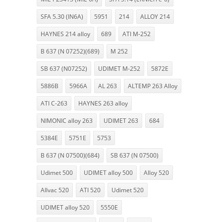
SFA 5.30 (IN6A)
5951
214
ALLOY 214
HAYNES 214 alloy
689
ATI M-252
B 637 (N 07252)(689)
M 252
SB 637 (N07252)
UDIMET M-252
5872E
5886B
5966A
AL 263
ALTEMP 263 Alloy
ATI C-263
HAYNES 263 alloy
NIMONIC alloy 263
UDIMET 263
684
5384E
5751E
5753
B 637 (N 07500)(684)
SB 637 (N 07500)
Udimet 500
UDIMET alloy 500
Alloy 520
Allvac 520
ATI 520
Udimet 520
UDIMET alloy 520
5550E