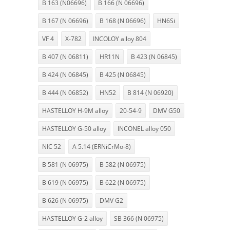
B 163 (N06696)
B 166 (N 06696)
B 167 (N 06696)
B 168 (N 06696)
HN6Si
VF 4
X-782
INCOLOY alloy 804
B 407 (N 06811)
HR11N
B 423 (N 06845)
B 424 (N 06845)
B 425 (N 06845)
B 444 (N 06852)
HN52
B 814 (N 06920)
HASTELLOY H-9M alloy
20-54-9
DMV G50
HASTELLOY G-50 alloy
INCONEL alloy 050
NIC 52
A 5.14 (ERNiCrMo-8)
B 581 (N 06975)
B 582 (N 06975)
B 619 (N 06975)
B 622 (N 06975)
B 626 (N 06975)
DMV G2
HASTELLOY G-2 alloy
SB 366 (N 06975)