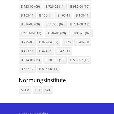
B 723-00 (09)
B 726-02 (11)
B 932-04 (10)
B 163-11
B 166-11
B 167-11
B 168-11
B 516-03 (09)
B 517-05 (09)
B 751-08 (13)
F 2281-04 (12)
B 546-04 (09)
B 834-95 (09)
B 775-08
B 829-04 (09)
J 775
B 407-08
B 423-11
B 424-11
B 425-11
B 814-06 (11)
B 581-02 (13)
B 582-07 (13)
B 637-12
B 805-06 (11)
Normungsinstitute
ASTM
ISO
SAE