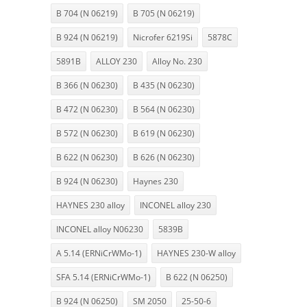
B 704 (N 06219)
B 705 (N 06219)
B 924 (N 06219)
Nicrofer 6219Si
5878C
5891B
ALLOY 230
Alloy No. 230
B 366 (N 06230)
B 435 (N 06230)
B 472 (N 06230)
B 564 (N 06230)
B 572 (N 06230)
B 619 (N 06230)
B 622 (N 06230)
B 626 (N 06230)
B 924 (N 06230)
Haynes 230
HAYNES 230 alloy
INCONEL alloy 230
INCONEL alloy N06230
5839B
A 5.14 (ERNiCrWMo-1)
HAYNES 230-W alloy
SFA 5.14 (ERNiCrWMo-1)
B 622 (N 06250)
B 924 (N 06250)
SM 2050
25-50-6