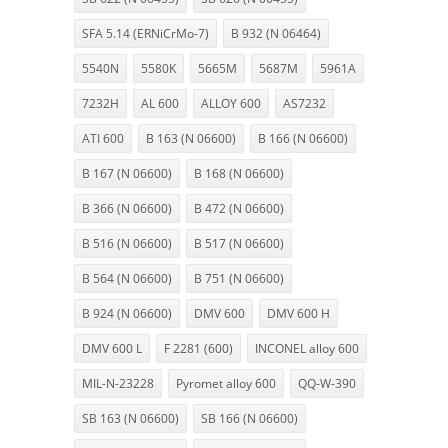
SFA 5.14 (ERNiCrMo-7)
B 932 (N 06464)
5540N
5580K
5665M
5687M
5961A
7232H
AL 600
ALLOY 600
AS7232
ATI 600
B 163 (N 06600)
B 166 (N 06600)
B 167 (N 06600)
B 168 (N 06600)
B 366 (N 06600)
B 472 (N 06600)
B 516 (N 06600)
B 517 (N 06600)
B 564 (N 06600)
B 751 (N 06600)
B 924 (N 06600)
DMV 600
DMV 600 H
DMV 600 L
F 2281 (600)
INCONEL alloy 600
MIL-N-23228
Pyromet alloy 600
QQ-W-390
SB 163 (N 06600)
SB 166 (N 06600)