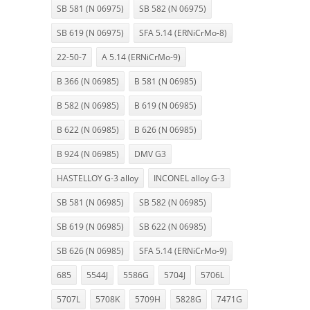
SB 581 (N 06975)
SB 582 (N 06975)
SB 619 (N 06975)
SFA 5.14 (ERNiCrMo-8)
22-50-7
A 5.14 (ERNiCrMo-9)
B 366 (N 06985)
B 581 (N 06985)
B 582 (N 06985)
B 619 (N 06985)
B 622 (N 06985)
B 626 (N 06985)
B 924 (N 06985)
DMV G3
HASTELLOY G-3 alloy
INCONEL alloy G-3
SB 581 (N 06985)
SB 582 (N 06985)
SB 619 (N 06985)
SB 622 (N 06985)
SB 626 (N 06985)
SFA 5.14 (ERNiCrMo-9)
685
5544J
5586G
5704J
5706L
5707L
5708K
5709H
5828G
7471G