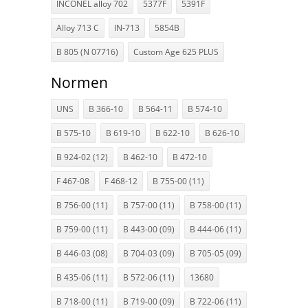
INCONEL alloy 702
5377F
5391F
Alloy 713 C
IN-713
5854B
B 805 (N 07716)
Custom Age 625 PLUS
Normen
UNS
B 366-10
B 564-11
B 574-10
B 575-10
B 619-10
B 622-10
B 626-10
B 924-02 (12)
B 462-10
B 472-10
F 467-08
F 468-12
B 755-00 (11)
B 756-00 (11)
B 757-00 (11)
B 758-00 (11)
B 759-00 (11)
B 443-00 (09)
B 444-06 (11)
B 446-03 (08)
B 704-03 (09)
B 705-05 (09)
B 435-06 (11)
B 572-06 (11)
13680
B 718-00 (11)
B 719-00 (09)
B 722-06 (11)