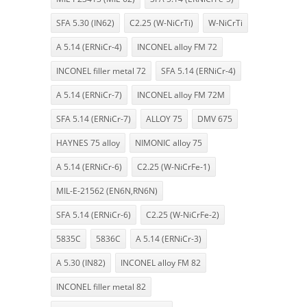
SFA 5.30 (IN62)
C2.25 (W-NiCrTi)
W-NiCrTi
A 5.14 (ERNiCr-4)
INCONEL alloy FM 72
INCONEL filler metal 72
SFA 5.14 (ERNiCr-4)
A 5.14 (ERNiCr-7)
INCONEL alloy FM 72M
SFA 5.14 (ERNiCr-7)
ALLOY 75
DMV 675
HAYNES 75 alloy
NIMONIC alloy 75
A 5.14 (ERNiCr-6)
C2.25 (W-NiCrFe-1)
MIL-E-21562 (EN6N,RN6N)
SFA 5.14 (ERNiCr-6)
C2.25 (W-NiCrFe-2)
5835C
5836C
A 5.14 (ERNiCr-3)
A 5.30 (IN82)
INCONEL alloy FM 82
INCONEL filler metal 82