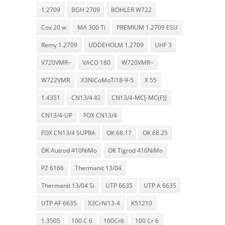
1.2709
BGH 2709
BÖHLER W722
Cox 20 w
MA 300 Ti
PREMIUM 1.2709 ESU
Remy 1.2709
UDDEHOLM 1.2709
UHF 3
V720VMR~
VACO 180
W720VMR~
W722VMR
X3NiCoMoTi18-9-5
X 55
1.4351
CN13/4-IG
CN13/4-MC[-MC(F)]
CN13/4-UP
FOX CN13/4
FOX CN13/4 SUPRA
OK 68.17
OK 68.25
OK Autrod 410NiMo
OK Tigrod 410NiMo
PZ 6166
Thermanit 13/04
Thermanit 13/04 Si
UTP 6635
UTP A 6635
UTP AF 6635
X3CrNi13-4
K51210
1.3505
100 C 6
100Cr6
100 Cr 6