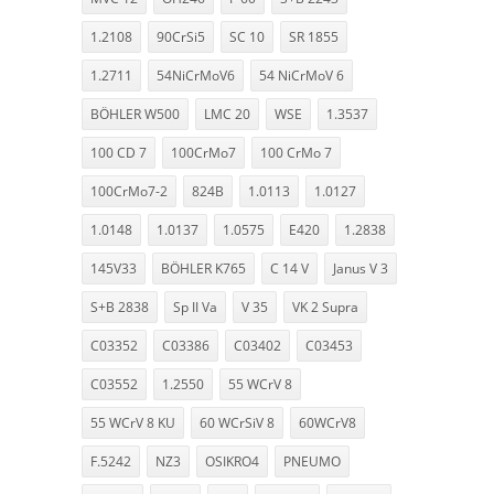
1.2108
90CrSi5
SC 10
SR 1855
1.2711
54NiCrMoV6
54 NiCrMoV 6
BÖHLER W500
LMC 20
WSE
1.3537
100 CD 7
100CrMo7
100 CrMo 7
100CrMo7-2
824B
1.0113
1.0127
1.0148
1.0137
1.0575
E420
1.2838
145V33
BÖHLER K765
C 14 V
Janus V 3
S+B 2838
Sp II Va
V 35
VK 2 Supra
C03352
C03386
C03402
C03453
C03552
1.2550
55 WCrV 8
55 WCrV 8 KU
60 WCrSiV 8
60WCrV8
F.5242
NZ3
OSIKRO4
PNEUMO