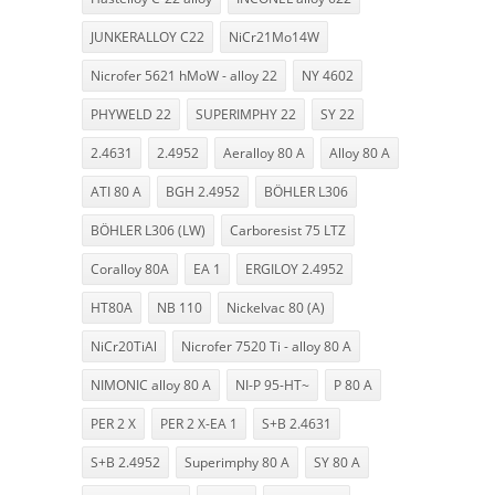
JUNKERALLOY C22
NiCr21Mo14W
Nicrofer 5621 hMoW - alloy 22
NY 4602
PHYWELD 22
SUPERIMPHY 22
SY 22
2.4631
2.4952
Aeralloy 80 A
Alloy 80 A
ATI 80 A
BGH 2.4952
BÖHLER L306
BÖHLER L306 (LW)
Carboresist 75 LTZ
Coralloy 80A
EA 1
ERGILOY 2.4952
HT80A
NB 110
Nickelvac 80 (A)
NiCr20TiAl
Nicrofer 7520 Ti - alloy 80 A
NIMONIC alloy 80 A
NI-P 95-HT~
P 80 A
PER 2 X
PER 2 X-EA 1
S+B 2.4631
S+B 2.4952
Superimphy 80 A
SY 80 A