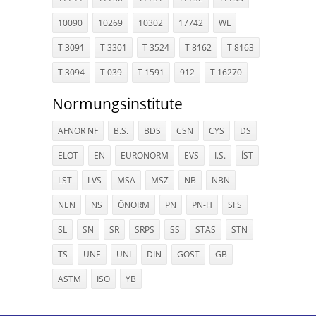
10090
10269
10302
17742
WL
T 3091
T 3301
T 3524
T 8162
T 8163
T 3094
T 039
T 1591
912
T 16270
Normungsinstitute
AFNOR NF
B.S.
BDS
CSN
CYS
DS
ELOT
EN
EURONORM
EVS
I.S.
ÍST
LST
LVS
MSA
MSZ
NB
NBN
NEN
NS
ÖNORM
PN
PN-H
SFS
SL
SN
SR
SRPS
SS
STAS
STN
TS
UNE
UNI
DIN
GOST
GB
ASTM
ISO
YB