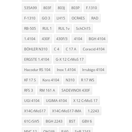
535A99
803F
803J
803P
F.1310
F-1310
GO 3
LH15
OCR4ES
RAD
RB-505
RUL 1
RUL 1v
SchCh15
1.4104
430F
430F/3
4104
BGH 4104
BÖHLER N310
C 4
C 17 A
Coracid 4104
ERGSTE 1.4104
G-X 12 CrMoS 17
Hacodur RS 104
Inox 1.4104
Irrubigo 4104
KF 17 S
Koro 4104
N310
R 17 WS
RFS 3
RM 161 A
SADEVINOX 430F
UGI 4104
UGIMA 4104
X 12 CrMoS 17
X14CrMoS17
X14CrMoS17-IMA
1.2243
61CrSiV5
BGH 2243
BST
GBV 6
MVC 12
OH246
P 60
S+B 2243