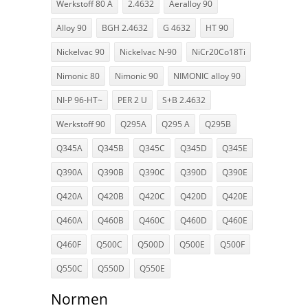
Werkstoff 80 A
2.4632
Aeralloy 90
Alloy 90
BGH 2.4632
G 4632
HT 90
Nickelvac 90
Nickelvac N-90
NiCr20Co18Ti
Nimonic 80
Nimonic 90
NIMONIC alloy 90
NI-P 96-HT~
PER 2 U
S+B 2.4632
Werkstoff 90
Q295A
Q295 A
Q295B
Q345A
Q345B
Q345C
Q345D
Q345E
Q390A
Q390B
Q390C
Q390D
Q390E
Q420A
Q420B
Q420C
Q420D
Q420E
Q460A
Q460B
Q460C
Q460D
Q460E
Q460F
Q500C
Q500D
Q500E
Q500F
Q550C
Q550D
Q550E
Normen