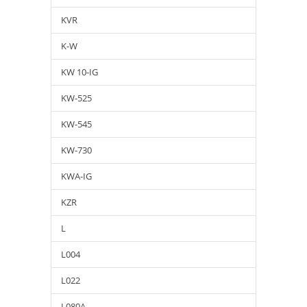
KVR
K-W
KW 10-IG
KW-525
KW-545
KW-730
KWA-IG
KZR
L
L004
L022
L080A