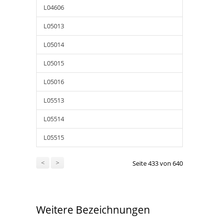
L04606
L05013
L05014
L05015
L05016
L05513
L05514
L05515
<
>
Seite 433 von 640
Weitere Bezeichnungen