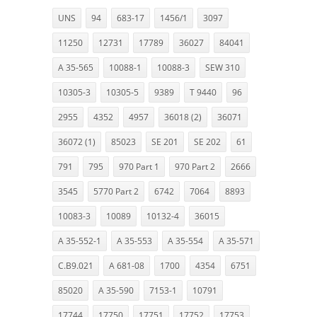
UNS
94
683-17
1456/1
3097
11250
12731
17789
36027
84041
A 35-565
10088-1
10088-3
SEW 310
10305-3
10305-5
9389
T 9440
96
2955
4352
4957
36018 (2)
36071
36072 (1)
85023
SE 201
SE 202
61
791
795
970 Part 1
970 Part 2
2666
3545
5770 Part 2
6742
7064
8893
10083-3
10089
10132-4
36015
A 35-552-1
A 35-553
A 35-554
A 35-571
C.B9.021
A 681-08
1700
4354
6751
85020
A 35-590
7153-1
10791
17744
17750
17751
17752
17753