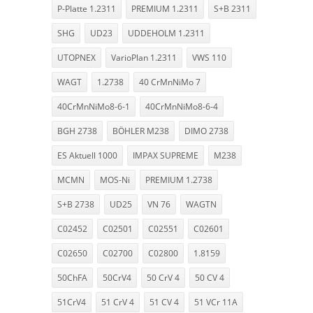
P-Platte 1.2311
PREMIUM 1.2311
S+B 2311
SHG
UD23
UDDEHOLM 1.2311
UTOPNEX
VarioPlan 1.2311
VWS 110
WAGT
1.2738
40 CrMnNiMo 7
40CrMnNiMo8-6-1
40CrMnNiMo8-6-4
BGH 2738
BÖHLER M238
DIMO 2738
ES Aktuell 1000
IMPAX SUPREME
M238
MCMN
MOS-Ni
PREMIUM 1.2738
S+B 2738
UD25
VN 76
WAGTN
C02452
C02501
C02551
C02601
C02650
C02700
C02800
1.8159
50ChFA
50CrV4
50 CrV 4
50 CV 4
51CrV4
51 CrV 4
51 CV 4
51 VCr 11A