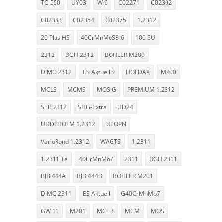
TC-550
UY03
W 6
C02271
C02302
C02333
C02354
C02375
1.2312
20 Plus HS
40CrMnMoS8-6
100 SU
2312
BGH 2312
BÖHLER M200
DIMO 2312
ES Aktuell S
HOLDAX
M200
MCLS
MCMS
MOS-G
PREMIUM 1.2312
S+B 2312
SHG-Extra
UD24
UDDEHOLM 1.2312
UTOPN
VarioRond 1.2312
WAGTS
1.2311
1.2311 Te
40CrMnMo7
2311
BGH 2311
BJB 444A
BJB 444B
BÖHLER M201
DIMO 2311
ES Aktuell
G40CrMnMo7
GW 11
M201
MCL 3
MCM
MOS