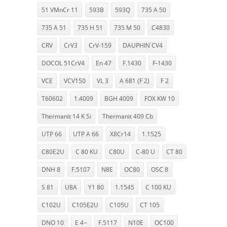
51 VMnCr 11
593B
593Q
735 A 50
735 A 51
735 H 51
735 M 50
C4830
CRV
CrV3
CrV-159
DAUPHIN CV4
DOCOL 51CrV4
En 47
F.1430
F-1430
VCE
VCV150
VL 3
A 681 (F 2)
F 2
T60602
1.4009
BGH 4009
FOX KW 10
Thermanit 14 K Si
Thermanit 409 Cb
UTP 66
UTP A 66
X8Cr14
1.1525
C80E2U
C 80 KU
C80U
C-80 U
CT 80
DNH 8
F.5107
N8E
OC80
OSC 8
S 81
U8A
Y1 80
1.1545
C 100 KU
C102U
C105E2U
C105U
CT 105
DNO 10
E 4~
F.5117
N10E
OC100