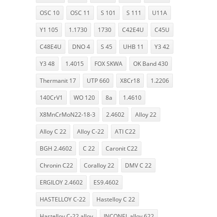
OSC 10
OSC 11
S 101
S 111
U11A
Y1 105
1.1730
1730
C42E4U
C45U
C48E4U
DNO 4
S 45
UHB 11
Y3 42
Y3 48
1.4015
FOX SKWA
OK Band 430
Thermanit 17
UTP 660
X8Cr18
1.2206
140CrV1
WO 120
8a
1.4610
X8MnCrMoN22-18-3
2.4602
Alloy 22
Alloy C 22
Alloy C-22
ATI C22
BGH 2.4602
C 22
Caronit C22
Chronin C22
Coralloy 22
DMV C 22
ERGILOY 2.4602
ES9.4602
HASTELLOY C-22
Hastelloy C 22
Hastelloy C-22 alloy
INCONEL alloy 622