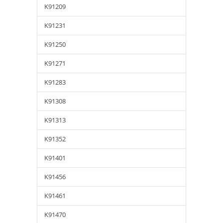
K91209
K91231
K91250
K91271
K91283
K91308
K91313
K91352
K91401
K91456
K91461
K91470