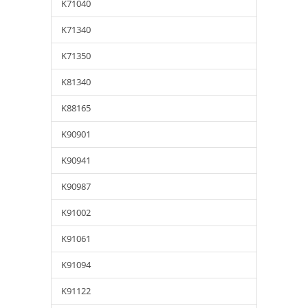
K71040
K71340
K71350
K81340
K88165
K90901
K90941
K90987
K91002
K91061
K91094
K91122