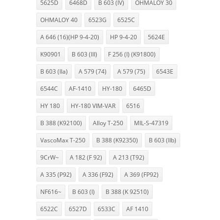
5625D
6468D
B 603 (IV)
OHMALOY 30
OHMALOY 40
6523G
6525C
A 646 (16)(HP 9-4-20)
HP 9-4-20
5624E
K90901
B 603 (III)
F 256 (I) (K91800)
B 603 (IIa)
A 579 (74)
A 579 (75)
6543E
6544C
AF-1410
HY-180
6465D
HY 180
HY-180 VIM-VAR
6516
B 388 (K92100)
Alloy T-250
MIL-S-47319
VascoMax T-250
B 388 (K92350)
B 603 (IIb)
9CrW~
A 182 (F 92)
A 213 (T92)
A 335 (P92)
A 336 (F92)
A 369 (FP92)
NF616~
B 603 (I)
B 388 (K 92510)
6522C
6527D
6533C
AF 1410