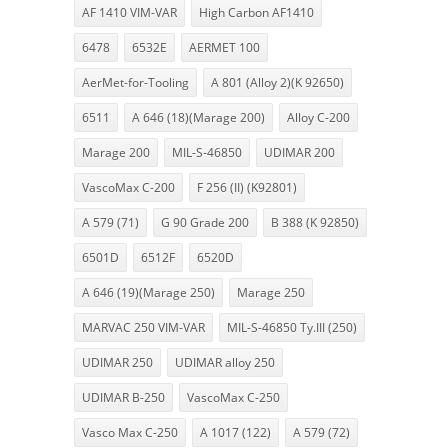
AF 1410 VIM-VAR
High Carbon AF1410
6478
6532E
AERMET 100
AerMet-for-Tooling
A 801 (Alloy 2)(K 92650)
6511
A 646 (18)(Marage 200)
Alloy C-200
Marage 200
MIL-S-46850
UDIMAR 200
VascoMax C-200
F 256 (II) (K92801)
A 579 (71)
G 90 Grade 200
B 388 (K 92850)
6501D
6512F
6520D
A 646 (19)(Marage 250)
Marage 250
MARVAC 250 VIM-VAR
MIL-S-46850 Ty.III (250)
UDIMAR 250
UDIMAR alloy 250
UDIMAR B-250
VascoMax C-250
Vasco Max C-250
A 1017 (122)
A 579 (72)