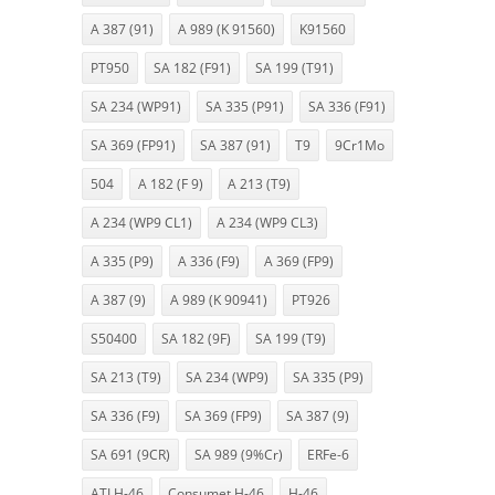
A 387 (91)
A 989 (K 91560)
K91560
PT950
SA 182 (F91)
SA 199 (T91)
SA 234 (WP91)
SA 335 (P91)
SA 336 (F91)
SA 369 (FP91)
SA 387 (91)
T9
9Cr1Mo
504
A 182 (F 9)
A 213 (T9)
A 234 (WP9 CL1)
A 234 (WP9 CL3)
A 335 (P9)
A 336 (F9)
A 369 (FP9)
A 387 (9)
A 989 (K 90941)
PT926
S50400
SA 182 (9F)
SA 199 (T9)
SA 213 (T9)
SA 234 (WP9)
SA 335 (P9)
SA 336 (F9)
SA 369 (FP9)
SA 387 (9)
SA 691 (9CR)
SA 989 (9%Cr)
ERFe-6
ATI H-46
Consumet H-46
H-46