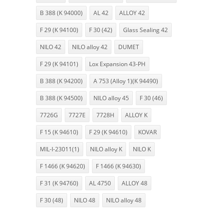
B 388 (K 94000)
AL 42
ALLOY 42
F 29 (K 94100)
F 30 (42)
Glass Sealing 42
NILO 42
NILO alloy 42
DUMET
F 29 (K 94101)
Lox Expansion 43-PH
B 388 (K 94200)
A 753 (Alloy 1)(K 94490)
B 388 (K 94500)
NILO alloy 45
F 30 (46)
7726G
7727E
7728H
ALLOY K
F 15 (K 94610)
F 29 (K 94610)
KOVAR
MIL-I-23011(1)
NILO alloy K
NILO K
F 1466 (K 94620)
F 1466 (K 94630)
F 31 (K 94760)
AL 4750
ALLOY 48
F 30 (48)
NILO 48
NILO alloy 48