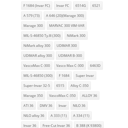
F 1684 (Invar FC)
Invar FC
6514G
6521
A 579 (73)
A 646 (20)(Marage 300)
Marage 300
MARVAC 300 VIM-VAR
MIL-S-46850 Ty.III (300)
NiMark 300
NiMark alloy 300
UDIMAR 300
UDIMAR alloy 300
UDIMAR B-300
VascoMax C-300
Vasco Max C-300
6463D
MIL-S-46850 (300)
F 1684
Super Invar
Super-Invar 32-5
6515
Alloy C-350
Marage 350
VascoMax C-350
ALLOY 36
ATI 36
DMV 36
Invar
NILO 36
NILO alloy 36
A 333 (11)
A 334 (11)
Invar 36
Free-Cut Invar 36
B 388 (K 93800)