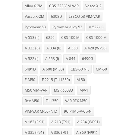
Alloy X-2M
CBS-223 VIM-VAR
Vasco X-2
Vasco X-2M
6308D
LESCO 53 VIM-VAR
Pyrowear 53
Pyrowear alloy 53
A 522 (II)
A 553 (II)
6256
CBS 100 M
CBS 1000 M
A 333 (8)
A 334 (8)
A 353
A 420 (WPL8)
A 522 (I)
A 553 (I)
A 844
6490G
6491D
A 600 (M 50)
CBS-50 NIL
CM-50
E M50
F 2215 (T 11350)
M 50
M50 VIM-VAR
MSRR 6083
MV-1
Rex M50
T11350
VAR REX M50
VIM-VAR M-50 (NIL)
9Cr-1Mo-V-Cb-N
A 182 (F 91)
A 213 (T91)
A 234 (WP91)
A 335 (P91)
A 336 (F91)
A 369 (FP91)