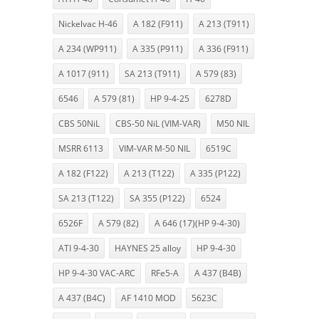
Nickelvac H-46
A 182 (F911)
A 213 (T911)
A 234 (WP911)
A 335 (P911)
A 336 (F911)
A 1017 (911)
SA 213 (T911)
A 579 (83)
6546
A 579 (81)
HP 9-4-25
6278D
CBS 50NiL
CBS-50 NiL (VIM-VAR)
M50 NIL
MSRR 6113
VIM-VAR M-50 NIL
6519C
A 182 (F122)
A 213 (T122)
A 335 (P122)
SA 213 (T122)
SA 355 (P122)
6524
6526F
A 579 (82)
A 646 (17)(HP 9-4-30)
ATI 9-4-30
HAYNES 25 alloy
HP 9-4-30
HP 9-4-30 VAC-ARC
RFe5-A
A 437 (B4B)
A 437 (B4C)
AF 1410 MOD
5623C