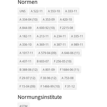
Normen
UNS
A 522-11
A 553-10
A 333-11
A 334-04 (10)
A 353-09
A 420-10
A 844-09
A 600-92 (10)
F 2215-08
A 182-11
A 213-11
A 234-11
A 335-11
A 336-10
A 369-11
A 387-11
A 989-11
A 1017-11
A 579-04 (09)
A 646-06 (11)
A 437-11
B 603-07
F 256-05 (10)
B 388-06 (12)
A 801-09
F 1684-06 (11)
F 29-97 (12)
F 30-96 (12)
A 753-08
F 15-04 (09)
F 1466-99 (10)
F 31-12
Normungsinstitute
ASTM