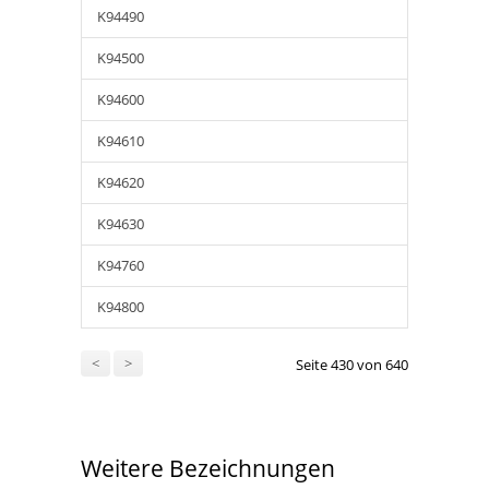
K94490
K94500
K94600
K94610
K94620
K94630
K94760
K94800
<
>
Seite 430 von 640
Weitere Bezeichnungen