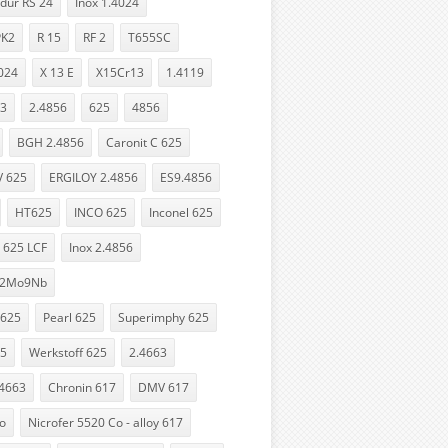
dur RS 24
Inox 1.4024
PK2
R 15
RF 2
T655SC
024
X 13 E
X15Cr13
1.4119
13
2.4856
625
4856
BGH 2.4856
Caronit C 625
 625
ERGILOY 2.4856
ES9.4856
HT625
INCO 625
Inconel 625
 625 LCF
Inox 2.4856
22Mo9Nb
 625
Pearl 625
Superimphy 625
25
Werkstoff 625
2.4663
4663
Chronin 617
DMV 617
o
Nicrofer 5520 Co - alloy 617