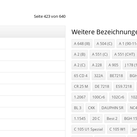
Seite 423 von 640
Weitere Bezeichnung
A 648 (III)
A 504 (C)
A 1 (90-11
A 2 (B)
A 551 (C)
A 551 (CHT)
A 2 (C)
A 228
A 905
J 178 (
65 CD 4
322A
BE7218
BGH
CR 25 M
DE 7218
ES9.7218
1.2067
100Cr6
102Cr6
102
BL 3
CKK
DAUPHIN SR
NC
1.1545
20 C
Best 2
BGH 1
C 105 U1 Spezial
C 105 W1
Ja