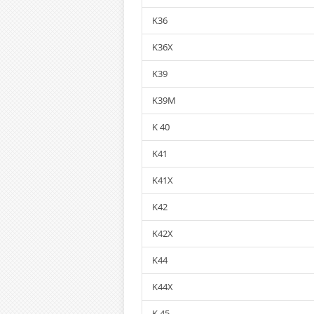
K36
K36X
K39
K39M
K 40
K41
K41X
K42
K42X
K44
K44X
K 45