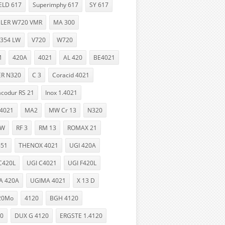
LD 617
Superimphy 617
SY 617
LER W720 VMR
MA 300
6354 LW
V720
W720
M
420A
4021
AL 420
BE4021
R N320
C 3
Coracid 4021
codur RS 21
Inox 1.4021
 4021
MA2
MW Cr 13
N320
 W
RF 3
RM 13
ROMAX 21
651
THENOX 4021
UGI 420A
C420L
UGI C4021
UGI F420L
A 420A
UGIMA 4021
X 13 D
20Mo
4120
BGH 4120
20
DUX G 4120
ERGSTE 1.4120