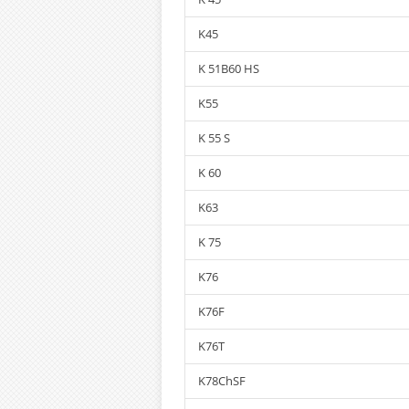
K45
K 51B60 HS
K55
K 55 S
K 60
K63
K 75
K76
K76F
K76T
K78ChSF