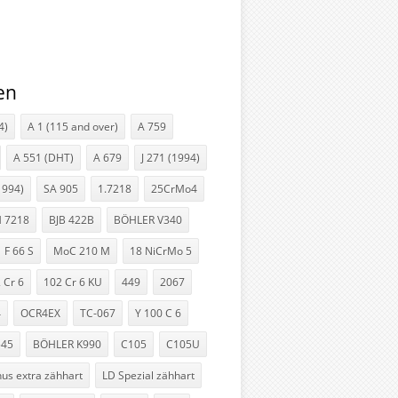
en
4)
A 1 (115 and over)
A 759
A 551 (DHT)
A 679
J 271 (1994)
1994)
SA 905
1.7218
25CrMo4
 7218
BJB 422B
BÖHLER V340
F 66 S
MoC 210 M
18 NiCrMo 5
 Cr 6
102 Cr 6 KU
449
2067
4
OCR4EX
TC-067
Y 100 C 6
545
BÖHLER K990
C105
C105U
nus extra zähhart
LD Spezial zähhart