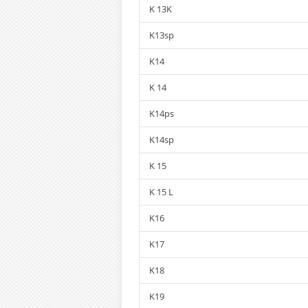
K 13K
K13sp
K14
K 14
K14ps
K14sp
K 15
K 15 L
K16
K17
K18
K19