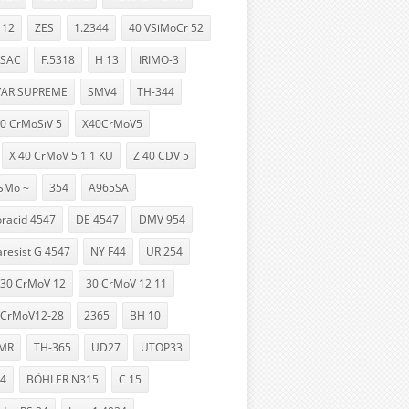
 12
ZES
1.2344
40 VSiMoCr 52
 SAC
F.5318
H 13
IRIMO-3
VAR SUPREME
SMV4
TH-344
40 CrMoSiV 5
X40CrMoV5
X 40 CrMoV 5 1 1 KU
Z 40 CDV 5
SMo ~
354
A965SA
racid 4547
DE 4547
DMV 954
resist G 4547
NY F44
UR 254
30 CrMoV 12
30 CrMoV 12 11
CrMoV12-28
2365
BH 10
MR
TH-365
UD27
UTOP33
4
BÖHLER N315
C 15