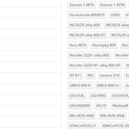
Eternos 1.4876
Eternos 1.4958
Ferrochronin 800/810
H500
H
INCOLOY alloy 800
INCOLOY alloy
INCOLOY alloy 800 HT
INCOLOY a
Koro 4876
Nicrimphy 800
Nic
Nicrofer 3220 - alloy 800
Nicrofer
Nicrofer 3220 HP - alloy 800 HP
N
NY 811
PK1
Sanicro 31H
S
SIRIUS 800 H
SIRIUS 800 H+
So
UGI 410L
UGI 4000
UGI A410L
UGI HQ4000
VAL1P
Werkstoff
WEt 4876 ANiB
WRt 4876 ANiB
X7NiCrAlTi33-21
X8NiCrAlTi32-20