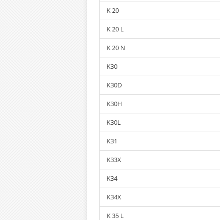
K 20
K 20 L
K 20 N
K30
K30D
K30H
K30L
K31
K33X
K34
K34X
K 35 L