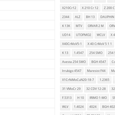
X210Cr12
X 210 Cr 12
Z 200 C
2344
ALZ
BH 13
DAUPHIN
K 13K
MTV
ORVAR 2 M
OR
UD14
UTOPMO2
WCLV
X 
X40CrMoV5-1
X 40 CrMoV 5 1 1
K 13
1.4547
254 SMO
254 
Avesta 254 SMO
BGH 4547
Co
Irrubigo 4547
Maresist F44
Ma
X1CrNiMoCuN20-18-7
1.2365
31 VMoCr 29
32 CDV 12-28
32
F.5313
H 10
IRIMO 1-MO
S
WLV
1.4024
4024
BGH 402