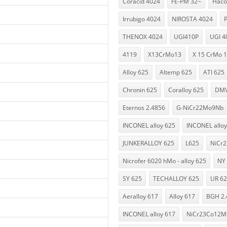
Coracid 4024
FE-PM 32~
Haco
Irrubigo 4024
NIROSTA 4024
THENOX 4024
UGI410P
UGI 4
4119
X13CrMo13
X 15 CrMo 
Alloy 625
Altemp 625
ATI 625
Chronin 625
Coralloy 625
DMV
Eternos 2.4856
G-NiCr22Mo9Nb
INCONEL alloy 625
INCONEL alloy
JUNKERALLOY 625
L625
NiCr
Nicrofer 6020 hMo - alloy 625
NY
SY 625
TECHALLOY 625
UR 6
Aeralloy 617
Alloy 617
BGH 2.
INCONEL alloy 617
NiCr23Co12M