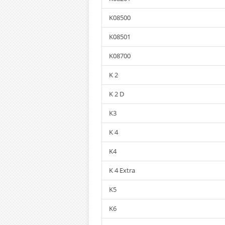
K08500
K08501
K08700
K 2
K 2 D
K3
K 4
K4
K 4 Extra
K5
K6