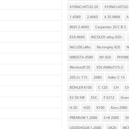
X10NiCrAlTi32-20
X10NiCrAlTi32
1.4589
2.4660
A 35 MKN
A
BGH 2.4660
Carpenter 20 C B 3
ES9.4660
INCOLOY alloy 020~
NiCr20CuMo
Nicrimphy 920
N
NIROSTA 4589
NY 920
PHYWE
Werkstoff 20
X5CrNiMoTi15-2
205 Cr 115
2080
Adler C 13
BÖHLER K100
C 120
CH
C
ES 50 SW
ESC
F.5212
Gran
H 20
H20
K100
Koro 2080
PREMIUM 1.2080
S+B 2080
SN
UDDEHOLM 1.2080
UK20
WCR