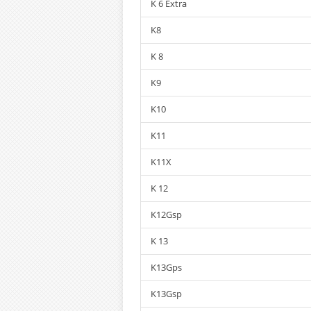
K 6 Extra
K8
K 8
K9
K10
K11
K11X
K 12
K12Gsp
K 13
K13Gps
K13Gsp