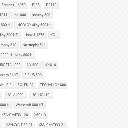
Eternos 1.4959
F13S
F.3110
T811
Inc. 800
Incoloy 800
 800 H
INCOLOY alloy 800 H~
lloy 800 HT~
Inox 1.4876
KO 1
rimphy 810
Nicrimphy 811
 3220 H - alloy 800 H
IROSTA 4000
NY 800
NY 810
anicro 31HT
SIRIUS 800
leil B 2
SOLEIL B2
TECHALLOY 800
UGI A4000L
UGI HQ410L
 800 H
Werkstoff 800 HT
X5NiCrAlTi31-20
X6Cr13
X8NiCrAlTi32-21
X8NiCrAlTi33-21