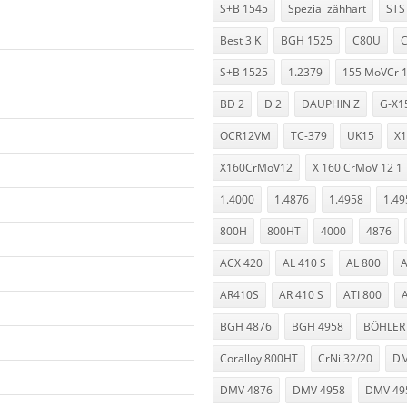
S+B 1545
Spezial zähhart
STS
Best 3 K
BGH 1525
C80U
C
S+B 1525
1.2379
155 MoVCr 
BD 2
D 2
DAUPHIN Z
G-X1
OCR12VM
TC-379
UK15
X
X160CrMoV12
X 160 CrMoV 12 1
1.4000
1.4876
1.4958
1.49
800H
800HT
4000
4876
ACX 420
AL 410 S
AL 800
A
AR410S
AR 410 S
ATI 800
BGH 4876
BGH 4958
BÖHLER
Coralloy 800HT
CrNi 32/20
DM
DMV 4876
DMV 4958
DMV 49