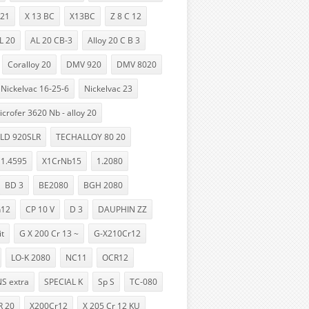
-21
X 13 BC
X13BC
Z 8 C 12
L 20
AL 20 CB-3
Alloy 20 C B 3
Coralloy 20
DMV 920
DMV 8020
Nickelvac 16-25-6
Nickelvac 23
icrofer 3620 Nb - alloy 20
LD 920SLR
TECHALLOY 80 20
1.4595
X1CrNb15
1.2080
BD 3
BE2080
BGH 2080
h12
CP 10 V
D 3
DAUPHIN ZZ
it
G X 200 Cr 13 ~
G-X210Cr12
LO-K 2080
NC11
OCR12
S extra
SPECIAL K
Sp S
TC-080
 20
X200Cr12
X 205 Cr 12 KU