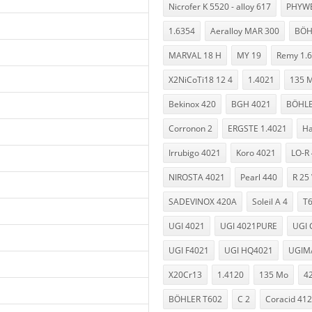
Nicrofer K 5520 - alloy 617
PHYWE
1.6354
Aeralloy MAR 300
BÖH
MARVAL 18 H
MY 19
Remy 1.
X2NiCoTi18 12 4
1.4021
135 
Bekinox 420
BGH 4021
BÖHLE
Corronon 2
ERGSTE 1.4021
Ha
Irrubigo 4021
Koro 4021
LO-R
NIROSTA 4021
Pearl 440
R 25
SADEVINOX 420A
Soleil A 4
T
UGI 4021
UGI 4021PURE
UGI 
UGI F4021
UGI HQ4021
UGIM
X20Cr13
1.4120
135 Mo
4
BÖHLER T602
C 2
Coracid 41