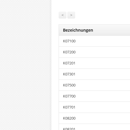
<
>
Bezeichnungen
K07100
K07200
K07201
K07301
K07500
K07700
K07701
K08200
K08201