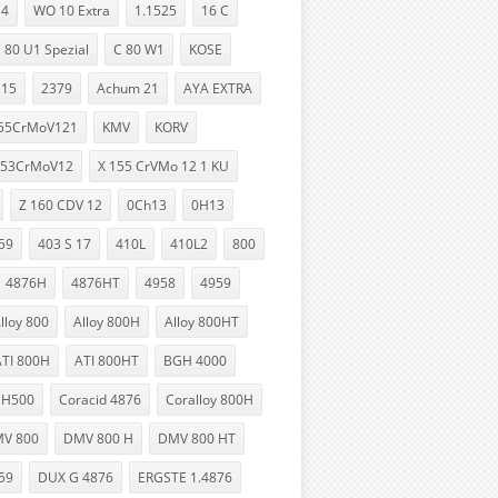
 4
WO 10 Extra
1.1525
16 C
 80 U1 Spezial
C 80 W1
KOSE
115
2379
Achum 21
AYA EXTRA
55CrMoV121
KMV
KORV
153CrMoV12
X 155 CrVMo 12 1 KU
Z 160 CDV 12
0Ch13
0H13
59
403 S 17
410L
410L2
800
4876H
4876HT
4958
4959
lloy 800
Alloy 800H
Alloy 800HT
ATI 800H
ATI 800HT
BGH 4000
 H500
Coracid 4876
Coralloy 800H
V 800
DMV 800 H
DMV 800 HT
59
DUX G 4876
ERGSTE 1.4876