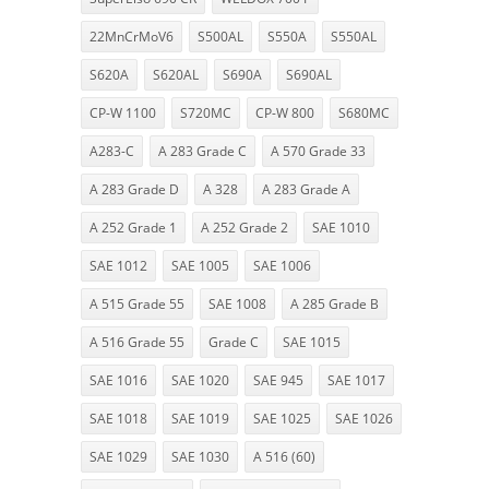
22MnCrMoV6
S500AL
S550A
S550AL
S620A
S620AL
S690A
S690AL
CP-W 1100
S720MC
CP-W 800
S680MC
A283-C
A 283 Grade C
A 570 Grade 33
A 283 Grade D
A 328
A 283 Grade A
A 252 Grade 1
A 252 Grade 2
SAE 1010
SAE 1012
SAE 1005
SAE 1006
A 515 Grade 55
SAE 1008
A 285 Grade B
A 516 Grade 55
Grade C
SAE 1015
SAE 1016
SAE 1020
SAE 945
SAE 1017
SAE 1018
SAE 1019
SAE 1025
SAE 1026
SAE 1029
SAE 1030
A 516 (60)