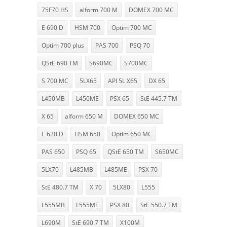
75F70 HS
alform 700 M
DOMEX 700 MC
E 690 D
HSM 700
Optim 700 MC
Optim 700 plus
PAS 700
PSQ 70
QStE 690 TM
S690MC
S700MC
S 700 MC
5LX65
API 5L X65
DX 65
L450MB
L450ME
PSX 65
StE 445.7 TM
X 65
alform 650 M
DOMEX 650 MC
E 620 D
HSM 650
Optim 650 MC
PAS 650
PSQ 65
QStE 650 TM
S650MC
5LX70
L485MB
L485ME
PSX 70
StE 480.7 TM
X 70
5LX80
L555
L555MB
L555ME
PSX 80
StE 550.7 TM
L690M
StE 690.7 TM
X100M