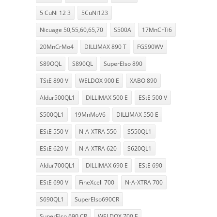
5 CuNi 12 3
5CuNi123
Nicuage 50,55,60,65,70
S500A
17MnCrTi6
20MnCrMo4
DILLIMAX 890 T
FGS90WV
S89OQL
S890QL
SuperElso 890
TStE 890 V
WELDOX 900 E
XABO 890
Aldur500QL1
DILLIMAX 500 E
EStE 500 V
S500QL1
19MnMoV6
DILLIMAX 550 E
EStE 550 V
N-A-XTRA 550
S550QL1
EStE 620 V
N-A-XTRA 620
S620QL1
Aldur700QL1
DILLIMAX 690 E
EStE 690
EStE 690 V
FineXcell 700
N-A-XTRA 700
S690QL1
SuperElso690CR
SuperElso 690 CR
WELDOX 700 F