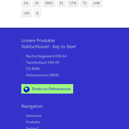
SN
SR
SRPS
SS
STN
TS
UNE
UNI
IS
Unsere Produkte
Stahlschlüssel - Key to Steel
Nachschlagewerk DIN A4
Taschenbuch DIN A6
CD-ROM
Onlineversion (WEB)
Direkt zur Onlineversion
Navigation
Startseite
Produkte
Verkauf