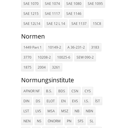
SAE 1070
SAE 1074
SAE 1080
SAE 1095
SAE 1215
SAE 1117
SAE 1146
SAE 12L14
SAE 12 L 14
SAE 1137
15C8
Normen
1449 Part 1
10149-2
A 36-231-2
3183
3770
10208-2
10025-6
SEW 090-2
1875
2004
3261
Normungsinstitute
AFNOR NF
B.S.
BDS
CSN
CYS
DIN
DS
ELOT
EN
EVS
I.S.
ÍST
LST
LVS
MSA
MSZ
NB
NBN
NEN
NS
ÖNORM
PN
SFS
SL