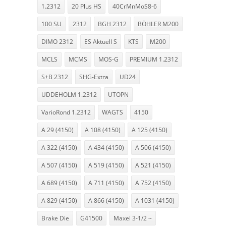
1.2312
20 Plus HS
40CrMnMoS8-6
100 SU
2312
BGH 2312
BÖHLER M200
DIMO 2312
ES Aktuell S
KTS
M200
MCLS
MCMS
MOS-G
PREMIUM 1.2312
S+B 2312
SHG-Extra
UD24
UDDEHOLM 1.2312
UTOPN
VarioRond 1.2312
WAGTS
4150
A 29 (4150)
A 108 (4150)
A 125 (4150)
A 322 (4150)
A 434 (4150)
A 506 (4150)
A 507 (4150)
A 519 (4150)
A 521 (4150)
A 689 (4150)
A 711 (4150)
A 752 (4150)
A 829 (4150)
A 866 (4150)
A 1031 (4150)
Brake Die
G41500
Maxel 3-1/2 ~