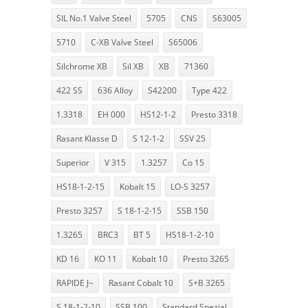
SIL No.1 Valve Steel
5705
CNS
S63005
5710
C-XB Valve Steel
S65006
Silchrome XB
Sil XB
XB
71360
422 SS
636 Alloy
S42200
Type 422
1.3318
EH 000
HS12-1-2
Presto 3318
Rasant Klasse D
S 12-1-2
SSV 25
Superior
V 315
1.3257
Co 15
HS18-1-2-15
Kobalt 15
LO-S 3257
Presto 3257
S 18-1-2-15
SSB 150
1.3265
BRC3
BT 5
HS18-1-2-10
KD 16
KO 11
Kobalt 10
Presto 3265
RAPIDE J~
Rasant Cobalt 10
S+B 3265
S 18-1-2-10
SSB 100
Standard Spezial