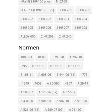
HAYNES HR-160 alloy
N12160
SFA 5.14 (ERNiCoCrSi-1)
2 HR 201
3 HR 201
2 HR 202
3 HR 202
2 HR 203
2 HR 204
2 HR 205
2 HR 206
2 HR 207
2 HR 208
ALLOY 600
2 HR 209
2 HR 240
Normen
10083-3
10343
SEW 028
A 297-10
UNS
B 163-11
B 166-11
B 167-11
B 168-11
A 608-06
B 444-06 (11)
J 775
J 1249
4659
A 35-590
4957
A 29-11
A 108-07
A 125-96 (07)
A 322-07
A 434-06
A 506-05
A 507-10
A 519-06
A 521-06 (11)
A 689-97 (07)
A 711-07