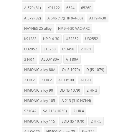
A 579 (81)
K91122
6524
6526F
A 579 (82)
A 646 (17)(HP 9-4-30)
ATI 9-4-30
HAYNES 25 alloy
HP 9-4-30 VAC-ARC
K91283
HP 9-4-30
U32352
U32552
U32952
L13258
L13458
2 HR 1
3 HR 1
ALLOY 80A
ATI 80A
NIMONIC alloy 80A
O (IS 1079)
D (IS 1079)
2 HR 2
3 HR 2
ALLOY 90
ATI 90
NIMONIC alloy 90
DD (IS 1079)
2 HR 3
NIMONIC alloy 105
A 213 (310 HCbN)
S31042
SA 213 (HR3C)
2 HR 4
NIMONIC alloy 115
EDD (IS 1079)
2 HR 5
ALLOY 75
NIMONIC alloy 75
Rex 724