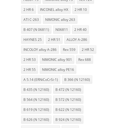
2 HR 6
INCONEL alloy HX
2 HR 10
ATI C-263
NIMONIC alloy 263
B 407 (N 06811)
N06811
2 HR 40
HAYNES 25
2 HR 51
ALLOY A-286
INCOLOY alloy A-286
Rex 559
2 HR 52
2 HR 53
NIMONIC alloy 901
Rex 688
2 HR 55
NIMONIC alloy PE16
A 5.14 (ERNiCoCrSi-1)
B 366 (N 12160)
B 435 (N 12160)
B 472 (N 12160)
B 564 (N 12160)
B 572 (N 12160)
B 619 (N 12160)
B 622 (N 12160)
B 626 (N 12160)
B 924 (N 12160)