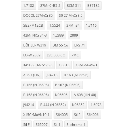
1.7182
27MnCrB5-2
BCM 311
BE7182
DOCOL 27MnCrB5
S0 27 MnCrB 5
SB27M12CB
1.5524
37MnB4
1.7116
42MnNiCrB4-3
1.2889
2889
BÖHLER W319
DM 55 Co
EPS 71
LO-W 2889
LVC 500 CO
PMC
X45CoCrMoV5-5-3
1.8815
18MnMoV6-3
A 297 (HN)
J94213
B 163 (N06696)
B 166 (N 06696)
B 167 (N 06696)
B 168 (N 06696)
N06696
A 608 (HN-40)
J94214
B 444 (N 06852)
N06852
1.6978
X15CrMoVN10-1
S64005
Sil 2
S64006
Sil F
S65007
Sil 1
Silchrome 1