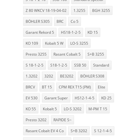
Z 80 WKCV 18-19-04-02
1.3255
BGH 3255
BÖHLER S305
BRC
Co 5
Garant Rekord 5
HS18-1-2-5
KD 15
KO 109
Kobalt 5 W
LO-S 3255
Presto 3255
Rasant Cobalt 5
S+B 3255
S 18-1-2-5
S18-1-2-5
SSB 50
Standard
1.3202
3202
BE3202
BÖHLER S308
BRCV
BT 15
CPM REX T15 (PM)
Elite
EV 530
Garant Super
HS12-1-4-5
KD 25
KO 55
Kobalt 5
LO-S 3202
M-PM T 15
Presto 3202
RAPIDE S~
Rasant Cobalt EV 4 Co
S+B 3202
S 12-1-4-5