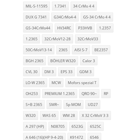
MIL-S-11595
1.7341
34 CrMo 4 4
DUX G 7341
G34CrMo4-4
GS-34 CrMo 4 4
GS-34CrMo44
HV34RC
P33HVB
1.2357
1.2365
32CrMoV12-28
32CrMoV33
50CrMoV13-14
2365
AISI S-7
BE2357
BGH 2365
BÖHLER W320
Calor 3
CVL 30
DM 3
EPS 33
GDM 3
LO-W 2365
MCW
Mofors spezial T
OH253
PREMIUM 1.2365
QRO 90~
RP
S+B 2365
SMR~
Sp MOM
UD27
W320
WAS 65
WM 28
X 32 CrMoV 3 3
A 297 (HP)
N08705
6523G
6525C
A 646 (16)(HP 9-4-20)
K91472
6546