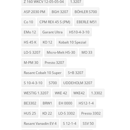
Z 160 WKCV 12-05-05-04
1.3207
ASP 2030 PM
BGH 3207
BÖHLER S700
Co 10
CPM REX 45 S (PM)
EBERLE M51
EMo 12
Garant Ultra
HS10-4-3-10
HS 45 K
KO 12
Kobalt 10 Spezial
LO-S 3207
Micro-Melt HS-30
MO 33
M-PM 30
Presto 3207
Rasant Cobalt 10 Super
S+B 3207
S 10-4-3-10
S700
UDDEHOLM 3207
WESTIG 1.3207
WKE 42
WKE42
1.3302
BE3302
BRW1
EH 0000
HS12-1-4
HUS 25
KD 22
LO-S 3302
Presto 3302
Rasant Vanadin EV 4
S 12-1-4
SSV 50