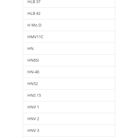
HLB 37
HLB 42
H Mo D
HMV11C
HN
HN6Si
HN-40
HN52
HNS 15
HNV 1
HNV 2
HNV 3