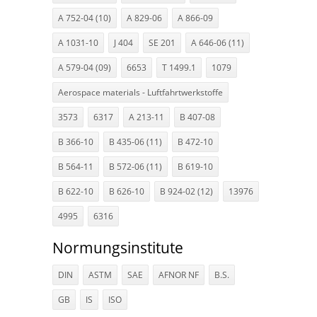
A 752-04 (10)
A 829-06
A 866-09
A 1031-10
J 404
SE 201
A 646-06 (11)
A 579-04 (09)
6653
T 1499.1
1079
Aerospace materials - Luftfahrtwerkstoffe
3573
6317
A 213-11
B 407-08
B 366-10
B 435-06 (11)
B 472-10
B 564-11
B 572-06 (11)
B 619-10
B 622-10
B 626-10
B 924-02 (12)
13976
4995
6316
Normungsinstitute
DIN
ASTM
SAE
AFNOR NF
B.S.
GB
IS
ISO