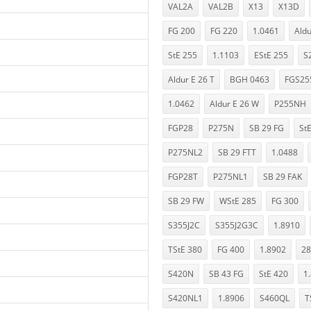
VAL2A
VAL2B
X13
X13D
FG 200
FG 220
1.0461
Aldu
StE 255
1.1103
EStE 255
S
Aldur E 26 T
BGH 0463
FGS25
1.0462
Aldur E 26 W
P255NH
FGP28
P275N
SB 29 FG
St
P275NL2
SB 29 FTT
1.0488
FGP28T
P275NL1
SB 29 FAK
SB 29 FW
WStE 285
FG 300
S355J2C
S355J2G3C
1.8910
TStE 380
FG 400
1.8902
28
S420N
SB 43 FG
StE 420
1
S420NL1
1.8906
S460QL
T