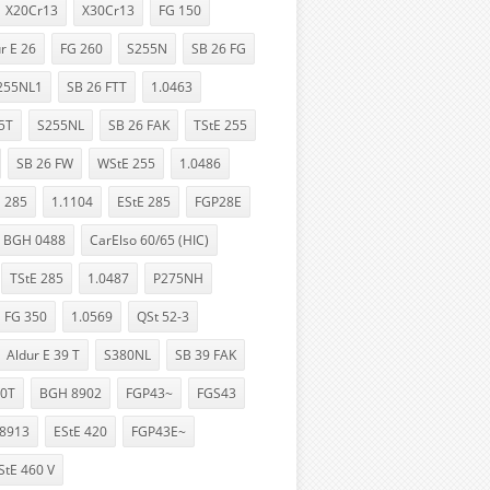
X20Cr13
X30Cr13
FG 150
r E 26
FG 260
S255N
SB 26 FG
255NL1
SB 26 FTT
1.0463
5T
S255NL
SB 26 FAK
TStE 255
SB 26 FW
WStE 255
1.0486
E 285
1.1104
EStE 285
FGP28E
BGH 0488
CarElso 60/65 (HIC)
TStE 285
1.0487
P275NH
FG 350
1.0569
QSt 52-3
Aldur E 39 T
S380NL
SB 39 FAK
0T
BGH 8902
FGP43~
FGS43
.8913
EStE 420
FGP43E~
StE 460 V