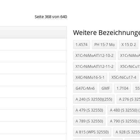
Seite 368 von 640
Weitere Bezeichnung
1.4574
PH 15-7 Mo
X 15 D 2
X1CrNiMoAlTi12-10-2
X1CrNiMoA
X1CrNiMoAlTi12-11-2
X5CrNiCu1
X4CrNiMo16-5-1
X5CrNiCu17-4
G47CrMn6
GMF
1.7104
55
A 240 (S 32550)(255)
A 276 (S 32
A 479 (S 32550)
A 480 (S 32550) 
A 789 (S 32550)
A 790 (S 32550) 
A 815 (WPS 32550)
A 928 (S 3255