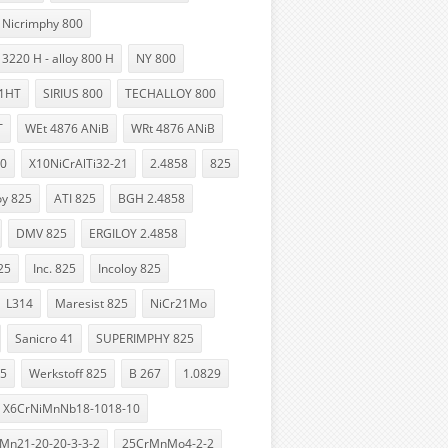
Nicrimphy 800
 3220 H - alloy 800 H
NY 800
31HT
SIRIUS 800
TECHALLOY 800
T
WEt 4876 ANiB
WRt 4876 ANiB
20
X10NiCrAlTi32-21
2.4858
825
oy 825
ATI 825
BGH 2.4858
DMV 825
ERGILOY 2.4858
25
Inc. 825
Incoloy 825
L314
Maresist 825
NiCr21Mo
Sanicro 41
SUPERIMPHY 825
25
Werkstoff 825
B 267
1.0829
X6CrNiMnNb18-1018-10
n21-20-20-3-3-2
25CrMnMo4-2-2