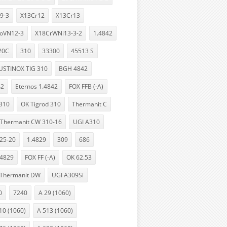
9-3
X13Cr12
X13Cr13
oVN12-3
X18CrWNi13-3-2
1.4842
20C
310
33300
45513 S
USTINOX TIG 310
BGH 4842
42
Eternos 1.4842
FOX FFB (-A)
 310
OK Tigrod 310
Thermanit C
Thermanit CW 310-16
UGI A310
25-20
1.4829
309
686
4829
FOX FF (-A)
OK 62.53
Thermanit DW
UGI A309Si
0
7240
A 29 (1060)
10 (1060)
A 513 (1060)