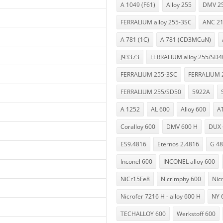
A 1049 (F61)
Alloy 255
DMV 25
FERRALIUM alloy 255-3SC
ANC 2
A 781 (1C)
A 781 (CD3MCuN)
J93373
FERRALIUM alloy 255/SD4
FERRALIUM 255-3SC
FERRALIUM 
FERRALIUM 255/SD50
5922A
A 1252
AL 600
Alloy 600
AT
Coralloy 600
DMV 600 H
DUX 
ES9.4816
Eternos 2.4816
G 4
Inconel 600
INCONEL alloy 600
NiCr15Fe8
Nicrimphy 600
Nicr
Nicrofer 7216 H - alloy 600 H
NY 
TECHALLOY 600
Werkstoff 600