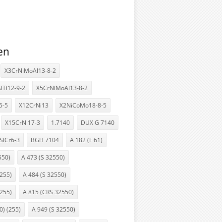
en
X3CrNiMoAl13-8-2
lTi12-9-2
X5CrNiMoAl13-8-2
5-5
X12CrNi13
X2NiCoMo18-8-5
X15CrNi17-3
1.7140
DUX G 7140
SiCr6-3
BGH 7104
A 182 (F 61)
550)
A 473 (S 32550)
(255)
A 484 (S 32550)
(255)
A 815 (CRS 32550)
0) (255)
A 949 (S 32550)