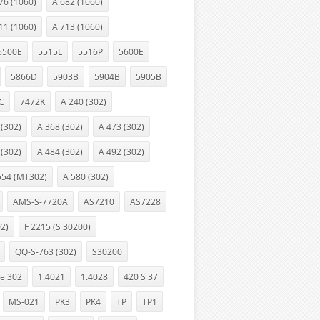
76 (1060)
A 682 (1060)
11 (1060)
A 713 (1060)
5500E
5515L
5516P
5600E
5866D
5903B
5904B
5905B
C
7472K
A 240 (302)
 (302)
A 368 (302)
A 473 (302)
 (302)
A 484 (302)
A 492 (302)
554 (MT302)
A 580 (302)
AMS-S-7720A
AS7210
AS7228
02)
F 2215 (S 30200)
QQ-S-763 (302)
S30200
e 302
1.4021
1.4028
420 S 37
MS-021
PK3
PK4
TP
TP1