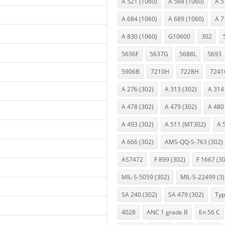
A 521 (1060)
A 568 (1060)
A 5
A 684 (1060)
A 689 (1060)
A 7
A 830 (1060)
G10600
302
5636F
5637G
5688L
5693
5906B
7210H
7228H
7241
A 276 (302)
A 313 (302)
A 314
A 478 (302)
A 479 (302)
A 480
A 493 (302)
A 511 (MT302)
A 
A 666 (302)
AMS-QQ-S-763 (302)
AS7472
F 899 (302)
F 1667 (3
MIL-S-5059 (302)
MIL-S-22499 (3)
SA 240 (302)
SA 479 (302)
Typ
4028
ANC 1 grade B
En 56 C