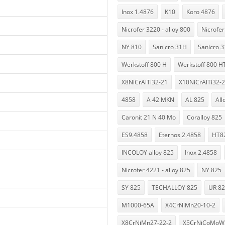
Inox 1.4876
K10
Koro 4876
Nicrofer 3220 - alloy 800
Nicrofer
NY 810
Sanicro 31H
Sanicro 
Werkstoff 800 H
Werkstoff 800 H
X8NiCrAlTi32-21
X10NiCrAlTi32-
4858
A 42 MKN
AL 825
All
Caronit 21 N 40 Mo
Coralloy 825
ES9.4858
Eternos 2.4858
HT8
INCOLOY alloy 825
Inox 2.4858
Nicrofer 4221 - alloy 825
NY 825
SY 825
TECHALLOY 825
UR 8
M1000-65A
X4CrNiMn20-10-2
X8CrNiMn27-22-2
X5CrNiCoMoWM