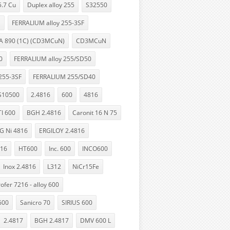
.7 Cu
Duplex alloy 255
S32550
1
FERRALIUM alloy 255-3SF
A 890 (1C) (CD3MCuN)
CD3MCuN
0
FERRALIUM alloy 255/SD50
255-3SF
FERRALIUM 255/SD40
S10500
2.4816
600
4816
I 600
BGH 2.4816
Caronit 16 N 75
G Ni 4816
ERGILOY 2.4816
816
HT600
Inc. 600
INCO600
Inox 2.4816
L312
NiCr15Fe
ofer 7216 - alloy 600
600
Sanicro 70
SIRIUS 600
2.4817
BGH 2.4817
DMV 600 L