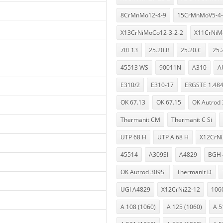
8CrMnMo12-4-9
15CrMnMoV5-4-
X13CrNiMoCo12-3-2-2
X11CrNiM
7RE13
25.20.B
25.20.C
25.
45513 WS
90011N
A310
A
E310/2
E310-17
ERGSTE 1.48
OK 67.13
OK 67.15
OK Autrod
Thermanit CM
Thermanit C Si
UTP 68 H
UTP A 68 H
X12CrNi
45514
A309SI
A4829
BGH 
OK Autrod 309Si
Thermanit D
UGI A4829
X12CrNi22-12
106
A 108 (1060)
A 125 (1060)
A 5