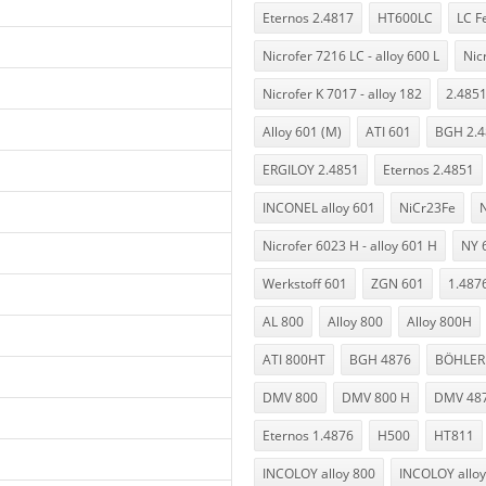
Eternos 2.4817
HT600LC
LC F
Nicrofer 7216 LC - alloy 600 L
Nic
Nicrofer K 7017 - alloy 182
2.485
Alloy 601 (M)
ATI 601
BGH 2.4
ERGILOY 2.4851
Eternos 2.4851
INCONEL alloy 601
NiCr23Fe
Nicrofer 6023 H - alloy 601 H
NY 
Werkstoff 601
ZGN 601
1.487
AL 800
Alloy 800
Alloy 800H
ATI 800HT
BGH 4876
BÖHLER
DMV 800
DMV 800 H
DMV 48
Eternos 1.4876
H500
HT811
INCOLOY alloy 800
INCOLOY alloy