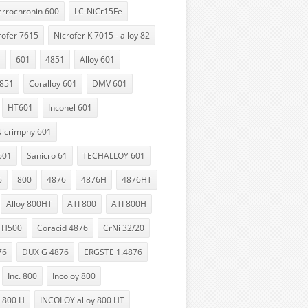
errochronin 600
LC-NiCr15Fe
rofer 7615
Nicrofer K 7015 - alloy 82
1
601
4851
Alloy 601
851
Coralloy 601
DMV 601
HT601
Inconel 601
Nicrimphy 601
601
Sanicro 61
TECHALLOY 601
6
800
4876
4876H
4876HT
Alloy 800HT
ATI 800
ATI 800H
 H500
Coracid 4876
CrNi 32/20
76
DUX G 4876
ERGSTE 1.4876
Inc. 800
Incoloy 800
 800 H
INCOLOY alloy 800 HT