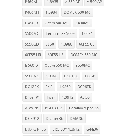
P460NL1
1.8935
A 550 AP
A 590 AP
P460NH
1.0984
DOMEX 500 MC
E 490 D
Optim 500 MC
S490MC
S500MC
Tenform XF 500~
1.0531
S550GD
St 50
1.0986
60F55 CS
60F55 HR
60F55 HS
DOMEX 550 MC
E 560 D
Optim 550 MC
S550MC
S560MC
1.0390
DC01EK
1.0391
DC12EK
EK 2
1.0869
DC06EK
Dilver P1
Invar
1.3912
AL 36
Alloy 36
BGH 3912
Coralloy Alpha 36
DE 3912
Dilaton 36
DMV 36
DUX G Ni 36
ERGILOY 1.3912
G-Ni36