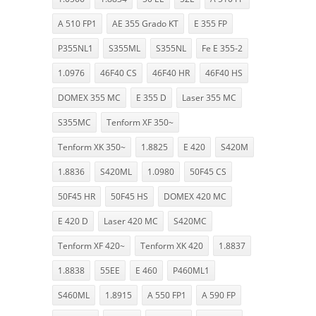
A 510 FP1
AE 355 Grado KT
E 355 FP
P355NL1
S355ML
S355NL
Fe E 355-2
1.0976
46F40 CS
46F40 HR
46F40 HS
DOMEX 355 MC
E 355 D
Laser 355 MC
S355MC
Tenform XF 350~
Tenform XK 350~
1.8825
E 420
S420M
1.8836
S420ML
1.0980
50F45 CS
50F45 HR
50F45 HS
DOMEX 420 MC
E 420 D
Laser 420 MC
S420MC
Tenform XF 420~
Tenform XK 420
1.8837
1.8838
55EE
E 460
P460ML1
S460ML
1.8915
A 550 FP1
A 590 FP