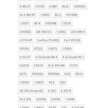
A 48 CP
C3105
K 460
KL3C
P295GH
Fe E 285 KT
1.0437
BS 3
P310NB
1.0557
BS 4
P355NB
1.0529
S350GD
StE 350-3 Z
1.0562
225-490 A
A 510 AP
CarElso 70 (HIC)
Fe E 355 KG
P355N
ST523
1.0473
1.0565
A 52 CP
A 52 Grado RA II
A 52 Grado RC I
F.6316
F.6319
Fe E 355 KW
K 510
KL7C
P355GH
P355NH
R 52
R510
1.0545
1.8823
50 E
52D
AE 355 Grado KG
E 355
E 355 R
Fe E 355
S355M
S355N
1.0546
1.0566
1.8834
50 EE
52E
A 510 FP