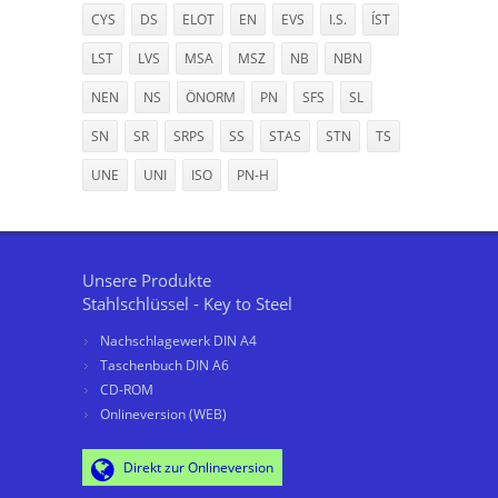
CYS
DS
ELOT
EN
EVS
I.S.
ÍST
LST
LVS
MSA
MSZ
NB
NBN
NEN
NS
ÖNORM
PN
SFS
SL
SN
SR
SRPS
SS
STAS
STN
TS
UNE
UNI
ISO
PN-H
Unsere Produkte
Stahlschlüssel - Key to Steel
Nachschlagewerk DIN A4
Taschenbuch DIN A6
CD-ROM
Onlineversion (WEB)
Direkt zur Onlineversion