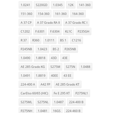
1.0241
S220GD
1.0345
12K
141-360
151-360
154-360
161-360
164-360
A 37 CP
A 37 Grado RA II
A 37 Grado RC I
C1202
F.6301
F.6304
KL1C
P235GH
R 37
R360
1.0111
BS 1
C1216
P245NB
1.0423
BS 2
P265NB
1.0490
1.8818
43D
43E
AE 285 Grado KG
S275M
S275N
1.0488
1.0491
1.8819
40EE
43 EE
224-400 A
A42 FP
AE 285 Grado KT
CarElso 60/65 (HIC)
Fe E 295 KT
P275NL1
S275ML
S275NL
1.0487
224-400 B
P275NH
1.0481
16GS
224-460 B