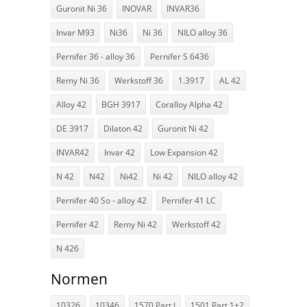
Guronit Ni 36
INOVAR
INVAR36
Invar M93
Ni36
Ni 36
NILO alloy 36
Pernifer 36 - alloy 36
Pernifer S 6436
Remy Ni 36
Werkstoff 36
1.3917
AL 42
Alloy 42
BGH 3917
Coralloy Alpha 42
DE 3917
Dilaton 42
Guronit Ni 42
INVAR42
Invar 42
Low Expansion 42
N 42
N42
Ni42
Ni 42
NILO alloy 42
Pernifer 40 So - alloy 42
Pernifer 41 LC
Pernifer 42
Remy Ni 42
Werkstoff 42
N 426
Normen
10326
10346
1570 Part I
1501 Part 1+2