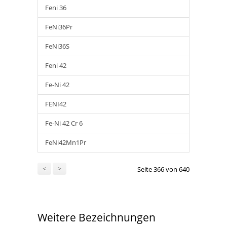
Feni 36
FeNi36Pr
FeNi36S
Feni 42
Fe-Ni 42
FENI42
Fe-Ni 42 Cr 6
FeNi42Mn1Pr
<
>
Seite 366 von 640
Weitere Bezeichnungen