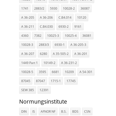
1741
2883/2
5930
10028-2
36087
A 36-205
A 36-206
C.B4.014
10120
A 36-211
C.B4.030
6930-2
9161
4360
7382
10025-3
10025-4
36081
10028-3
2883/3
6930-1
A 36-205-3
A 36-207
6280
A 35-505-2
A 36-201
1449 Part 1
10149-2
A 36-231-2
10028-5
3595
6681
10209
A 54-301
87045
87047
1715-1
17745
SEW 385
12391
Normungsinstitute
DIN
IS
AFNOR NF
B.S.
BDS
CSN