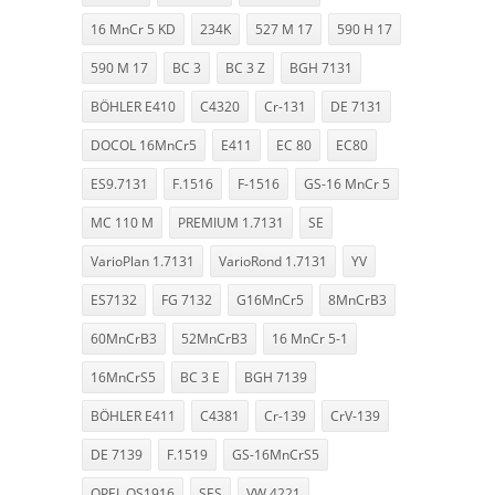
16 MnCr 5 KD
234K
527 M 17
590 H 17
590 M 17
BC 3
BC 3 Z
BGH 7131
BÖHLER E410
C4320
Cr-131
DE 7131
DOCOL 16MnCr5
E411
EC 80
EC80
ES9.7131
F.1516
F-1516
GS-16 MnCr 5
MC 110 M
PREMIUM 1.7131
SE
VarioPlan 1.7131
VarioRond 1.7131
YV
ES7132
FG 7132
G16MnCr5
8MnCrB3
60MnCrB3
52MnCrB3
16 MnCr 5-1
16MnCrS5
BC 3 E
BGH 7139
BÖHLER E411
C4381
Cr-139
CrV-139
DE 7139
F.1519
GS-16MnCrS5
OPEL QS1916
SES
VW 4221