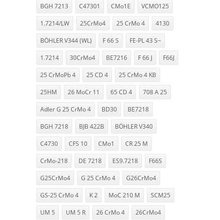
BGH 7213
C47301
CMo1E
VCMO125
1.7214/LW
25CrMo4
25 CrMo 4
4130
BÖHLER V344 (WL)
F 66 S
FE-PL 43 S~
1.7214
30CrMo4
BE7216
F 66 J
F66J
25 CrMoPb 4
25 CD 4
25 CrMo 4 KB
25HM
26 MoCr 11
65 CD 4
708 A 25
Adler G 25 CrMo 4
BD30
BE7218
BGH 7218
BJB 422B
BÖHLER V340
C4730
CFS 10
CMo1
CR 25 M
CrMo-218
DE 7218
ES9.7218
F66S
G25CrMo4
G 25 CrMo 4
G26CrMo4
GS-25 CrMo 4
K 2
MoC 210 M
SCM25
UM 5
UM 5 R
26 CrMo 4
26CrMo4