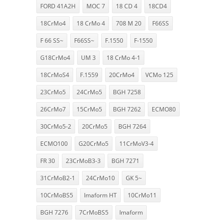
FORD 41A2H
MOC 7
18 CD 4
18CD4
18CrMo4
18 CrMo 4
708 M 20
F66SS
F 66 SS~
F66SS~
F.1550
F-1550
G18CrMo4
UM 3
18 CrMo 4-1
18CrMoS4
F.1559
20CrMo4
VCMo 125
23CrMo5
24CrMo5
BGH 7258
26CrMo7
15CrMo5
BGH 7262
ECMO80
30CrMo5-2
20CrMo5
BGH 7264
ECMO100
G20CrMo5
11CrMoV3-4
FR 30
23CrMoB3-3
BGH 7271
31CrMoB2-1
24CrMo10
GK 5~
10CrMoBS5
Imaform HT
10CrMo11
BGH 7276
7CrMoBS5
Imaform