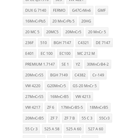
DUX G 7140
FERMO
G47CrMn6
GMF
16MnCrPb5
20 MnCrPb 5
20HG
20 MC 5
20MC5
20MnCr5
20 MnCr 5
236F
510
BGH 7147
C4321
DE 7147
E401
EC 100
EC100
MC 212 M
PREMIUM 1.7147
SE 1
YZ
30MnCrB4-2
20MnCrS5
BGH 7149
C4382
Cr-149
VW 4220
G20MnCr5
GS-20 MnCr 5
27MnCrS5
16MnCrB5
VW 4213
VW 4217
ZF 6
17MnCrB5-5
18MnCrB5
20MnCrB5
ZF 7
ZF 7 B
55 C 3
55Cr3
55 Cr 3
525 A 58
525 A 60
527 A 60