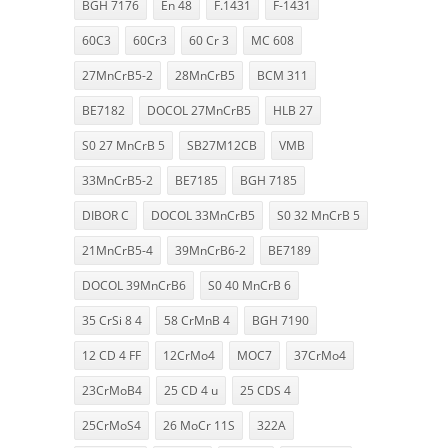
BGH 7176
En 48
F.1431
F-1431
60C3
60Cr3
60 Cr 3
MC 608
27MnCrB5-2
28MnCrB5
BCM 311
BE7182
DOCOL 27MnCrB5
HLB 27
S0 27 MnCrB 5
SB27M12CB
VMB
33MnCrB5-2
BE7185
BGH 7185
DIBOR C
DOCOL 33MnCrB5
S0 32 MnCrB 5
21MnCrB5-4
39MnCrB6-2
BE7189
DOCOL 39MnCrB6
S0 40 MnCrB 6
35 CrSi 8 4
58 CrMnB 4
BGH 7190
12 CD 4 FF
12CrMo4
MOC7
37CrMo4
23CrMoB4
25 CD 4 u
25 CDS 4
25CrMoS4
26 MoCr 11S
322A