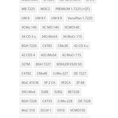
MB 7225
MOC2
PREMIUM 1.7225 (+QT)
UM 8
UM 8 F
UM 8 R
VarioPlan 1.7225
VCMo 140
VC MO 140
VCMO140
34 CD 3 u
34CrMoS4
34 MoCr 11S
BGH 7226
C4783
CMo3E
42 CD 4 u
42 CDS 4
42CrMoS4
42 MoCr 11S
327M
BGH 7227
BÖHLER V320 SD
C4782
CMo4E
CrMo-227
DE 7227
MoC 410 M
VF 2 CA
VF2CA
ZF 68
50CrMo4
528E
528Q
BE7228
BGH 7228
C4733
CrMo-228
DE 7228
MoC 510
SCUV 1
V310
VCMO150