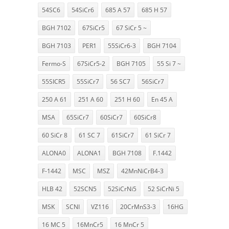
54SC6
54SiCr6
685 A 57
685 H 57
BGH 7102
67SiCr5
67 SiCr 5 ~
BGH 7103
PER1
55SiCr6-3
BGH 7104
Fermo-S
67SiCr5-2
BGH 7105
55 Si 7 ~
55SICR5
55SiCr7
56 SC7
56SiCr7
250 A 61
251 A 60
251 H 60
En 45 A
MSA
65SiCr7
60SiCr7
60SiCr8
60 SiCr 8
61 SC 7
61SiCr7
61 SiCr 7
ALONA0
ALONA1
BGH 7108
F.1442
F-1442
MSC
MSZ
42MnNiCrB4-3
HLB 42
52SCN5
52SiCrNi5
52 SiCrNi 5
MSK
SCNI
VZ116
20CrMnS3-3
16HG
16 MC 5
16MnCr5
16 MnCr 5