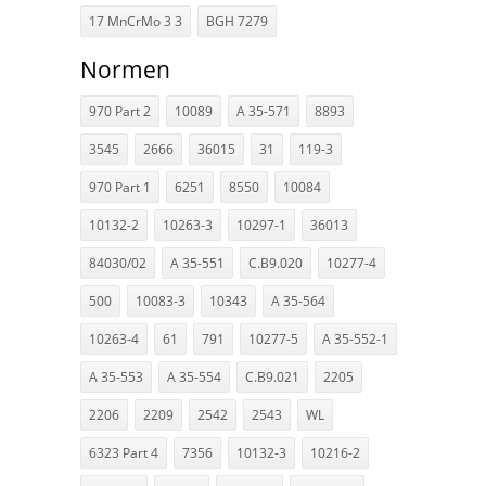
17 MnCrMo 3 3
BGH 7279
Normen
970 Part 2
10089
A 35-571
8893
3545
2666
36015
31
119-3
970 Part 1
6251
8550
10084
10132-2
10263-3
10297-1
36013
84030/02
A 35-551
C.B9.020
10277-4
500
10083-3
10343
A 35-564
10263-4
61
791
10277-5
A 35-552-1
A 35-553
A 35-554
C.B9.021
2205
2206
2209
2542
2543
WL
6323 Part 4
7356
10132-3
10216-2