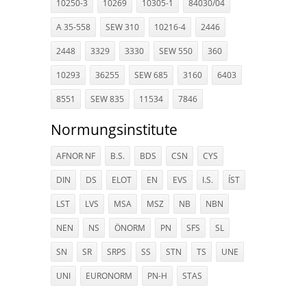
10250-3
10269
10305-1
84030/04
A 35-558
SEW 310
10216-4
2446
2448
3329
3330
SEW 550
360
10293
36255
SEW 685
3160
6403
8551
SEW 835
11534
7846
Normungsinstitute
AFNOR NF
B.S.
BDS
CSN
CYS
DIN
DS
ELOT
EN
EVS
I.S.
ÍST
LST
LVS
MSA
MSZ
NB
NBN
NEN
NS
ÖNORM
PN
SFS
SL
SN
SR
SRPS
SS
STN
TS
UNE
UNI
EURONORM
PN-H
STAS