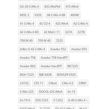
GS-26 CrMo 4
42CrMoPb4
41CrMo4
MOC 2
V320
38 CrMo 4 KB
40HM
41 CrMo 4
42 CD 4
42CrMo4
42 CrMo 4
42 CrMo 4 KD
42 MoCr 11
327A
327B
708 M 40
709 M 40
7225
Adler G 42 CrMo 4
Avadur 552
Avadur 655
Avadur 758
Avadur 758 HardFIT
Avadur 862
Avadur HardFIT
BE7225
BGH 7225
BJB 442B
BÖHLER V320
C4732
CFS 11
CMo4
CMo 4 Z
CRM1
CrMo-225
DOCOL 42CrMo4
En 19
En 19 A
ES9.7225
F-1252
G 40 CrMo 4 ~
G42CrMo4
G 7225
GS-42 CrMo 4
M 4 S