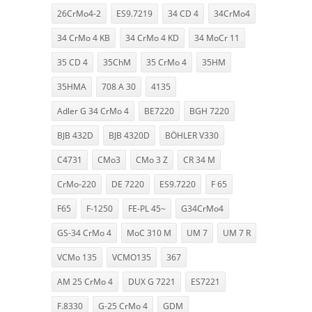
26CrMo4-2
ES9.7219
34 CD 4
34CrMo4
34 CrMo 4 KB
34 CrMo 4 KD
34 MoCr 11
35 CD 4
35ChM
35 CrMo 4
35HM
35HMA
708 A 30
4135
Adler G 34 CrMo 4
BE7220
BGH 7220
BJB 432D
BJB 4320D
BÖHLER V330
C4731
CMo3
CMo 3 Z
CR 34 M
CrMo-220
DE 7220
ES9.7220
F 65
F65
F-1250
FE-PL 45~
G34CrMo4
GS-34 CrMo 4
MoC 310 M
UM 7
UM 7 R
VCMo 135
VCMO135
367
AM 25 CrMo 4
DUX G 7221
ES7221
F.8330
G-25 CrMo 4
GDM