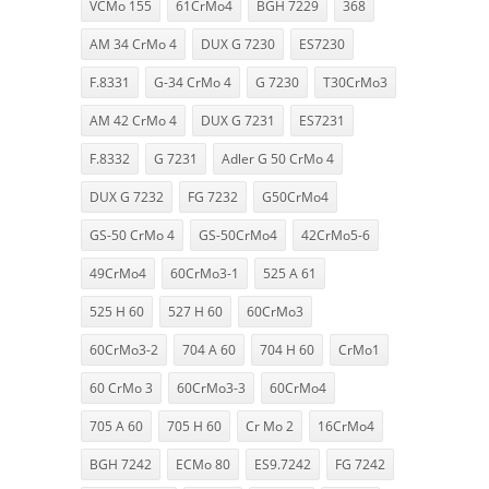
VCMo 155
61CrMo4
BGH 7229
368
AM 34 CrMo 4
DUX G 7230
ES7230
F.8331
G-34 CrMo 4
G 7230
T30CrMo3
AM 42 CrMo 4
DUX G 7231
ES7231
F.8332
G 7231
Adler G 50 CrMo 4
DUX G 7232
FG 7232
G50CrMo4
GS-50 CrMo 4
GS-50CrMo4
42CrMo5-6
49CrMo4
60CrMo3-1
525 A 61
525 H 60
527 H 60
60CrMo3
60CrMo3-2
704 A 60
704 H 60
CrMo1
60 CrMo 3
60CrMo3-3
60CrMo4
705 A 60
705 H 60
Cr Mo 2
16CrMo4
BGH 7242
ECMo 80
ES9.7242
FG 7242