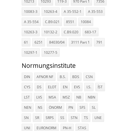
10213
10293
119-3
970 Part 1
7356
10083-3
10263-4
A 35-552-1
A 35-553
A 35-554
C.B9.021
8551
10084
10263-3
10132-2
C.B9.020
683-17
61
6251
84030/04
3111 Part 1
791
10297-1
10277-5
Normungsinstitute
DIN
AFNOR NF
B.S.
BDS
CSN
CYS
DS
ELOT
EN
EVS
I.S.
ÍST
LST
LVS
MSA
MSZ
NB
NBN
NEN
NS
ÖNORM
PN
SFS
SL
SN
SR
SRPS
SS
STN
TS
UNE
UNI
EURONORM
PN-H
STAS