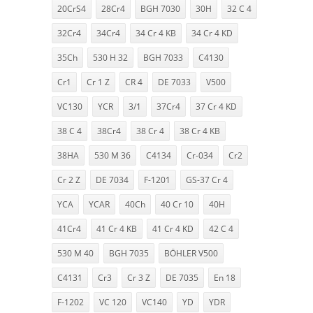
20CrS4
28Cr4
BGH 7030
30H
32 C 4
32Cr4
34Cr4
34 Cr 4 KB
34 Cr 4 KD
35Ch
530 H 32
BGH 7033
C4130
Cr1
Cr 1 Z
CR 4
DE 7033
V500
VC130
YCR
3/1
37Cr4
37 Cr 4 KD
38 C 4
38Cr4
38 Cr 4
38 Cr 4 KB
38HA
530 M 36
C4134
Cr-034
Cr2
Cr 2 Z
DE 7034
F-1201
GS-37 Cr 4
YCA
YCAR
40Ch
40 Cr 10
40H
41Cr4
41 Cr 4 KB
41 Cr 4 KD
42 C 4
530 M 40
BGH 7035
BÖHLER V500
C4131
Cr3
Cr 3 Z
DE 7035
En 18
F-1202
VC 120
VC140
YD
YDR