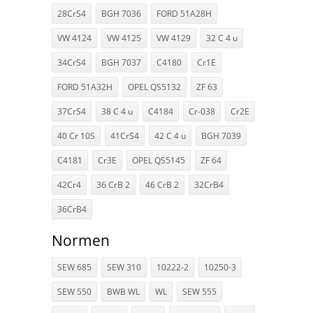
28CrS4
BGH 7036
FORD 51A28H
VW 4124
VW 4125
VW 4129
32 C 4 u
34CrS4
BGH 7037
C4180
Cr1E
FORD 51A32H
OPEL QS5132
ZF 63
37CrS4
38 C 4 u
C4184
Cr-038
Cr2E
40 Cr 10S
41CrS4
42 C 4 u
BGH 7039
C4181
Cr3E
OPEL QS5145
ZF 64
42Cr4
36 CrB 2
46 CrB 2
32CrB4
36CrB4
Normen
SEW 685
SEW 310
10222-2
10250-3
SEW 550
BWB WL
WL
SEW 555