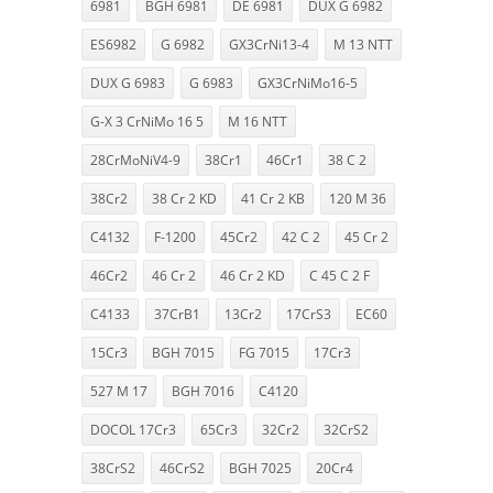
6981
BGH 6981
DE 6981
DUX G 6982
ES6982
G 6982
GX3CrNi13-4
M 13 NTT
DUX G 6983
G 6983
GX3CrNiMo16-5
G-X 3 CrNiMo 16 5
M 16 NTT
28CrMoNiV4-9
38Cr1
46Cr1
38 C 2
38Cr2
38 Cr 2 KD
41 Cr 2 KB
120 M 36
C4132
F-1200
45Cr2
42 C 2
45 Cr 2
46Cr2
46 Cr 2
46 Cr 2 KD
C 45 C 2 F
C4133
37CrB1
13Cr2
17CrS3
EC60
15Cr3
BGH 7015
FG 7015
17Cr3
527 M 17
BGH 7016
C4120
DOCOL 17Cr3
65Cr3
32Cr2
32CrS2
38CrS2
46CrS2
BGH 7025
20Cr4