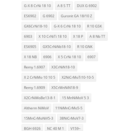
G-X 8 CrNi 18 10
A 8 S TT
DUX G 6902
ES6902
G 6902
Guronit GA 18/10 Z
GX6CrNi18-10
G-X 6 CrNi 18 10
R 10 GSK
6903
X 10 CrNiTi 18 10
X 18 P
A 8 Nb TT
ES6905
GX5CrNiNb18-10
R 10 GNK
X 18 NB
6906
X 5 CrNi 18 10
6907
Remy 1.6907
X3CrNiN18-10
X 2 CrNiMo 10 10 5
X2NiCrMoTi10-10-5
Remy 1.6909
X5CrMnNiN18-9
X2CrNiMoBe13-8-1
15 MnNiMoV 5 3
Altherm NiMoV
11NiMnCrMo5-5
15MnCrMoNiV5-3
38NiCrMoV7-3
BGH 6926
NC 40 M 1
V159~