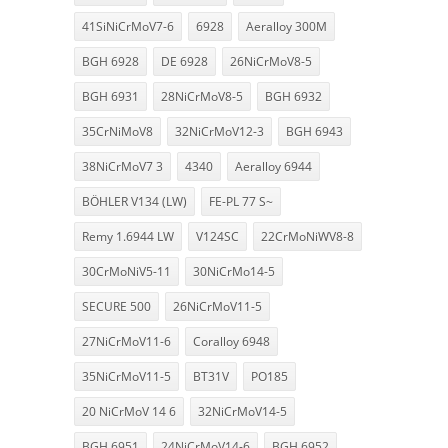
41SiNiCrMoV7-6
6928
Aeralloy 300M
BGH 6928
DE 6928
26NiCrMoV8-5
BGH 6931
28NiCrMoV8-5
BGH 6932
35CrNiMoV8
32NiCrMoV12-3
BGH 6943
38NiCrMoV7 3
4340
Aeralloy 6944
BÖHLER V134 (LW)
FE-PL 77 S~
Remy 1.6944 LW
V124SC
22CrMoNiWV8-8
30CrMoNiV5-11
30NiCrMo14-5
SECURE 500
26NiCrMoV11-5
27NiCrMoV11-6
Coralloy 6948
35NiCrMoV11-5
BT31V
PO185
20 NiCrMoV 14 6
32NiCrMoV14-5
BGH 6951
24NiCrMoV14-6
BGH 6952