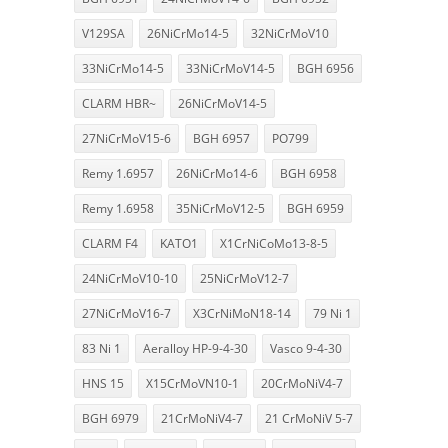
V129SA
26NiCrMo14-5
32NiCrMoV10
33NiCrMo14-5
33NiCrMoV14-5
BGH 6956
CLARM HBR~
26NiCrMoV14-5
27NiCrMoV15-6
BGH 6957
PO799
Remy 1.6957
26NiCrMo14-6
BGH 6958
Remy 1.6958
35NiCrMoV12-5
BGH 6959
CLARM F4
KATO1
X1CrNiCoMo13-8-5
24NiCrMoV10-10
25NiCrMoV12-7
27NiCrMoV16-7
X3CrNiMoN18-14
79 Ni 1
83 Ni 1
Aeralloy HP-9-4-30
Vasco 9-4-30
HNS 15
X15CrMoVN10-1
20CrMoNiV4-7
BGH 6979
21CrMoNiV4-7
21 CrMoNiV 5-7