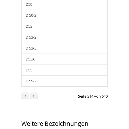
D50
D 50-2
D53
D 53-2
D 53-3
D53A
D55
D 55-2
<
>
Seite 314 von 640
Weitere Bezeichnungen