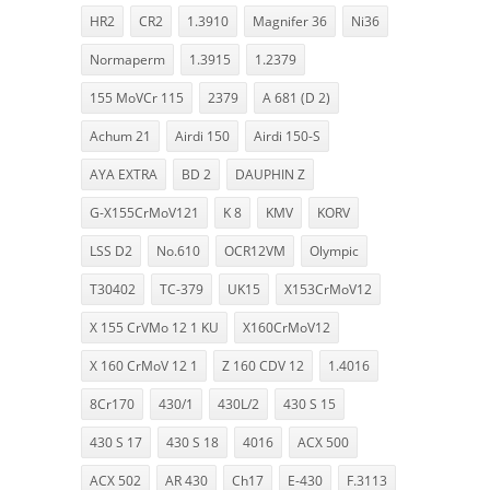
HR2
CR2
1.3910
Magnifer 36
Ni36
Normaperm
1.3915
1.2379
155 MoVCr 115
2379
A 681 (D 2)
Achum 21
Airdi 150
Airdi 150-S
AYA EXTRA
BD 2
DAUPHIN Z
G-X155CrMoV121
K 8
KMV
KORV
LSS D2
No.610
OCR12VM
Olympic
T30402
TC-379
UK15
X153CrMoV12
X 155 CrVMo 12 1 KU
X160CrMoV12
X 160 CrMoV 12 1
Z 160 CDV 12
1.4016
8Cr170
430/1
430L/2
430 S 15
430 S 17
430 S 18
4016
ACX 500
ACX 502
AR 430
Ch17
E-430
F.3113