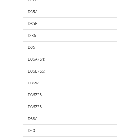
D35A
D35F
D 36
D36
D36A (54)
D36B (56)
D36W
D36Z25
D36Z35
D38A
D40