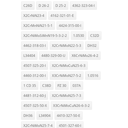
C26D
D 26-2
D 25-2
4362-323-04-I
X2CrNiN23-4
4162-321-01-E
X2CrMnNiN21-5-1
4424-315-00-I
X2CrNiMoSiMnN19-5-3-2-2
1.0530
C32D
4462-318-03-I
X2CrNiMoN22-5-3
DH32
L34404
4480-329-00-U
X6CrNiMo26-4-2
4507-325-20-I
X2CrNiMoCuN25-6-3
4460-312-00-I
X3CrNiMoN27-5-2
1.0516
1 CD 35
C38D
PZ 30
037A
4481-312-60-J
X2CrNiMoN25-7-3
4507-325-50-X
X3CrNiMoCuN26-6-3-2
DH36
L34904
4410-327-50-E
X2CrNiMoN25-7-4
4501-327-60-I