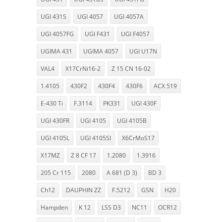
UGI 431S
UGI 4057
UGI 4057A
UGI 4057FG
UGI F431
UGI F4057
UGIMA 431
UGIMA 4057
UGI U17N
VAL4
X17CrNi16-2
Z 15 CN 16-02
1.4105
430F2
430F4
430F6
ACX 519
E-430 Ti
F.3114
PK331
UGI 430F
UGI 430FR
UGI 4105
UGI 4105B
UGI 4105L
UGI 4105SI
X6CrMoS17
X17MZ
Z 8 CF 17
1.2080
1.3916
205 Cr 115
2080
A 681 (D 3)
BD 3
Ch12
DAUPHIN ZZ
F.5212
GSN
H20
Hampden
K 12
LSS D3
NC11
OCR12