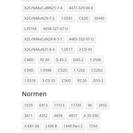
X2CrNiMoCuWN25-7-4
4477-329-06-E
X2CrNiMoN29-7-2
1.0541
C42D
DH40
L35104
4658-327-07-U
X2CrNiMoCoN28-8-5-1
4485-332-07-U
X2CrNiMoN31-8-4
1.0517
3 CD 45
C48D
PZ 40
D 45-2
D45-2
1.0586
C50D
1.0588
C52D
1.1202
C52D2
1.0518
3 CD 55
C56D
PZ 50
D55-2
Normen
1079
6913
11513
17745
96
2955
3611
4352
4659
4957
A 35-590
A 681-08
J 438 B
1449 Part 2
1554