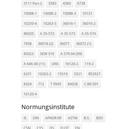
3111 Part 2
3583
4360
6738
10088-1
10088-2
10088-3
10151
10250-4
10263-5
36016-1
36016-2
86020
A 35-572
A 35-573
A 35-574
7938
36018 (2)
36071
36072 (1)
85023
SEW 310
A 579-04 (09)
A 646-06 (11)
UNS
16120-2
119-2
6251
10263-2
15510
5521
R52927
8324
712
T 9945
84028
C.B0.501
16120-4
Normungsinstitute
IS
DIN
AFNOR NF
ASTM
B.S.
BDS
CSN
CYS
DS
ELOT
EN