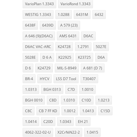
VarioPlan 1.3343
VarioRond 1.3343
WESTIG 1.3343
1.0288
6431M
6432
6438F
6439D
A 579 (23)
A 646 (9)(D6AC)
AMS 6431
D6AC
D6AC VAC-ARC
K24728
1.2791
5027E
5028E
D 6 A
K22925
K23725
D6A
D 6
K24729
MIL-S-8949
A 681 (D 7)
BR-4
HYCV
LSS D7 Tool
T30407
1.0313
BGH 0313
C7D
1.0010
BGH 0010
C8D
1.0310
C10D
1.0213
C8C
CB 7 FF KD
1.0012
1.0413
C15D
1.0414
C20D
1.0343
EH 21
4062-322-02-U
X2CrNiN22-2
1.0415