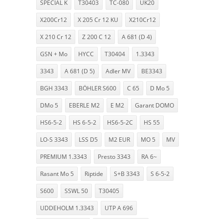
SPECIAL K
T30403
TC-080
UK20
X200Cr12
X 205 Cr 12 KU
X210Cr12
X 210 Cr 12
Z 200 C 12
A 681 (D 4)
GSN + Mo
HYCC
T30404
1.3343
3343
A 681 (D 5)
Adler MV
BE3343
BGH 3343
BÖHLER S600
C 65
D Mo 5
DMo 5
EBERLE M2
E M2
Garant DOMO
HS6-5-2
HS 6-5-2
HS6-5-2C
HS 55
LO-S 3343
LSS D5
M2 EUR
MO 5
MV
PREMIUM 1.3343
Presto 3343
RA 6~
Rasant Mo 5
Riptide
S+B 3343
S 6-5-2
S600
SSWL 50
T30405
UDDEHOLM 1.3343
UTP A 696