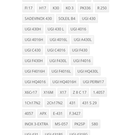
FI 17
H17
K30
KO 3
PK336
R 250
SADEVINOX 430
SOLEIL B4
UGI 430
UGI 430H
UGI 430 L
UGI 4016
UGI 4016H
UGI 4016L
UGI A430L
UGI C430
UGI C4016
UGI F430
UGI F430H
UGI F430L
UGI F4016
UGI F4016H
UGI F4016L
UGI HQ430L
UGI HQ4016
UGI HQ4016H
UGI PERM17
X6Cr17
X16M
X17
Z 8 C 17
1.4057
1Ch17N2
2Ch17N2
431
431 S 29
4057
APX
E-431
F.3427
INOX 3-EXTRA
MS-057
PK2SP
S80
UGI 431
UGI 431BS
UGI 431FG