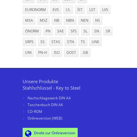
EURONORM
EVS
I.S.
ÍST
LST
LVS
MSA
MSZ
NB
NBN
NEN
NS
ÖNORM
PN
SAE
SFS
SL
SN
SR
SRPS
SS
STAS
STN
TS
UNE
UNI
PN-H
ISO
GOST
GB
Unsere Produkte
Stahlschlüssel - Key to Steel
Nachschlagewerk DIN A4
Taschenbuch DIN A6
CD-ROM
Onlineversion (WEB)
Direkt zur Onlineversion