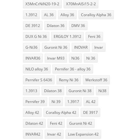
X5MnCrNiN20-19-2
X70MnAlSi15-2-2
1.3912
AL 36
Alloy 36
Coralloy Alpha 36
DE 3912
Dilaton 36
DMV 36
DUX G Ni 36
ERGILOY 1.3912
Feni 36
G-Ni36
Guronit Ni 36
INOVAR
Invar
INVAR36
Invar M93
Ni36
Ni 36
NILO alloy 36
Pernifer 36 - alloy 36
Pernifer S 6436
Remy Ni 36
Werkstoff 36
1.3913
Dilaton 38
Guronit Ni 38
Ni38
Pernifer 39
Ni 39
1.3917
AL 42
Alloy 42
Coralloy Alpha 42
DE 3917
Dilaton 42
Feni 42
Guronit Ni 42
INVAR42
Invar 42
Low Expansion 42