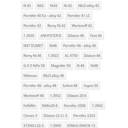
N 42
N42
Ni42
Ni 42
NILO alloy 42
Pernifer 40 So - alloy 42
Pernifer 41 LC
Pernifer 42
Remy Ni 42
Werkstoff 42
1.3920
ANHYSTER D
Dilaton 46
Feni 46
N47 DUMET
Ni46
Pernifer 46 - alloy 46
Remy Ni 46
1.3922
AL 4750
Dilaton 48
G-X 5 NiFe 50
Magnifer 50
N 48
Ni48
Nifemax
NILO alloy 48
Pernifer 48 - alloy 48
Safeni 48
Supra 50
Werkstoff 48
1.3932
Dilaton 20 6
FeNiMn
NiMn20-6
Pernifer 2006
1.3942
Chrom 3
Dilaton 22 Cr 3
Pernifer 2203
X15NiCr22-3
1.3949
X5MnCrNiN18-13