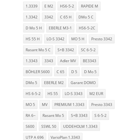
1.3339
E M2
HS6-5-2
RAPIDE M
1.3342
3342
C 65 H
DMo 5 C
D Mo 5 H
EBERLE M3-1
HS6-5-2C
HS 55 H
LO-S 3342
MO 5 H
Presto 3342
Rasant Mo 5 C
S+B 3342
SC 6-5-2
1.3343
3343
Adler MV
BE3343
BÖHLER S600
C 65
D 5
D Mo 5
DMo 5
EBERLE M2
Garant DOMO
HS 6-5-2
HS 55
LO-S 3343
M2 EUR
MO 5
MV
PREMIUM 1.3343
Presto 3343
RA 6~
Rasant Mo 5
S+B 3343
S 6-5-2
S600
SSWL 50
UDDEHOLM 1.3343
UTP A 696
VarioPlan 1.3343