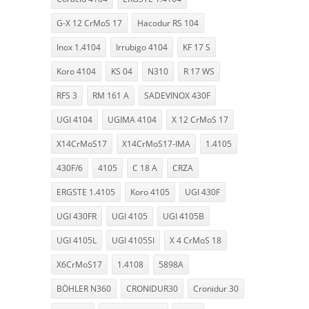
G-X 12 CrMoS 17
Hacodur RS 104
Inox 1.4104
Irrubigo 4104
KF 17 S
Koro 4104
KS 04
N310
R 17 WS
RFS 3
RM 161 A
SADEVINOX 430F
UGI 4104
UGIMA 4104
X 12 CrMoS 17
X14CrMoS17
X14CrMoS17-IMA
1.4105
430F/6
4105
C 18 A
CRZA
ERGSTE 1.4105
Koro 4105
UGI 430F
UGI 430FR
UGI 4105
UGI 4105B
UGI 4105L
UGI 4105SI
X 4 CrMoS 18
X6CrMoS17
1.4108
5898A
BÖHLER N360
CRONIDUR30
Cronidur 30