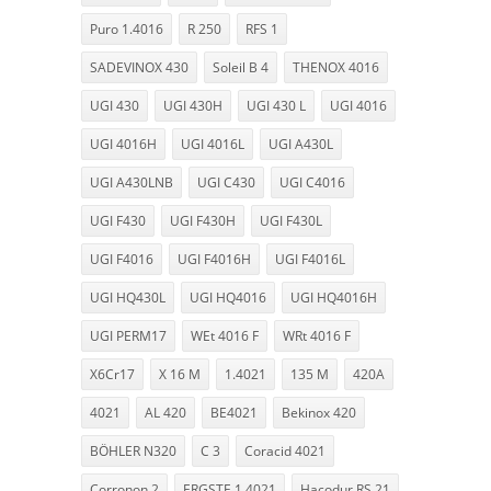
Puro 1.4016
R 250
RFS 1
SADEVINOX 430
Soleil B 4
THENOX 4016
UGI 430
UGI 430H
UGI 430 L
UGI 4016
UGI 4016H
UGI 4016L
UGI A430L
UGI A430LNB
UGI C430
UGI C4016
UGI F430
UGI F430H
UGI F430L
UGI F4016
UGI F4016H
UGI F4016L
UGI HQ430L
UGI HQ4016
UGI HQ4016H
UGI PERM17
WEt 4016 F
WRt 4016 F
X6Cr17
X 16 M
1.4021
135 M
420A
4021
AL 420
BE4021
Bekinox 420
BÖHLER N320
C 3
Coracid 4021
Corronon 2
ERGSTE 1.4021
Hacodur RS 21