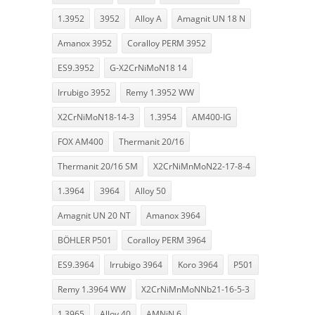
1.3952
3952
Alloy A
Amagnit UN 18 N
Amanox 3952
Coralloy PERM 3952
ES9.3952
G-X2CrNiMoN18 14
Irrubigo 3952
Remy 1.3952 WW
X2CrNiMoN18-14-3
1.3954
AM400-IG
FOX AM400
Thermanit 20/16
Thermanit 20/16 SM
X2CrNiMnMoN22-17-8-4
1.3964
3964
Alloy 50
Amagnit UN 20 NT
Amanox 3964
BÖHLER P501
Coralloy PERM 3964
ES9.3964
Irrubigo 3964
Koro 3964
P501
Remy 1.3964 WW
X2CrNiMnMoNNb21-16-5-3
1.3965
Alloy 40
AMNiN 6