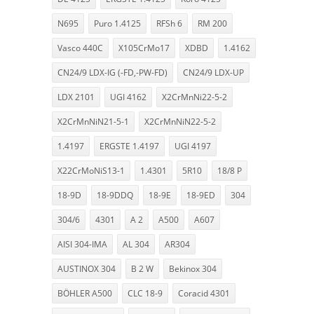
N695
Puro 1.4125
RFSh 6
RM 200
Vasco 440C
X105CrMo17
XDBD
1.4162
CN24/9 LDX-IG (-FD,-PW-FD)
CN24/9 LDX-UP
LDX 2101
UGI 4162
X2CrMnNi22-5-2
X2CrMnNiN21-5-1
X2CrMnNiN22-5-2
1.4197
ERGSTE 1.4197
UGI 4197
X22CrMoNiS13-1
1.4301
5R10
18/8 P
18-9D
18-9DDQ
18-9E
18-9ED
304
304/6
4301
A 2
A500
A607
AISI 304-IMA
AL 304
AR304
AUSTINOX 304
B 2 W
Bekinox 304
BÖHLER A500
CLC 18-9
Coracid 4301