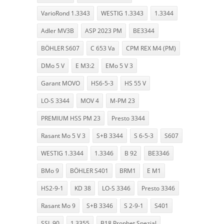
VarioRond 1.3343
WESTIG 1.3343
1.3344
Adler MV3B
ASP 2023 PM
BE3344
BÖHLER S607
C 653 Va
CPM REX M4 (PM)
DMo 5 V
E M3:2
EMo 5 V 3
Garant MOVO
HS6-5-3
HS 55 V
LO-S 3344
MOV 4
M-PM 23
PREMIUM HSS PM 23
Presto 3344
Rasant Mo 5 V 3
S+B 3344
S 6-5-3
S607
WESTIG 1.3344
1.3346
B 92
BE3346
BMo 9
BÖHLER S401
BRM1
E M1
HS2-9-1
KD 38
LO-S 3346
Presto 3346
Rasant Mo 9
S+B 3346
S 2-9-1
S401
SSL 90
1.3355
B18 Prophet Spezial