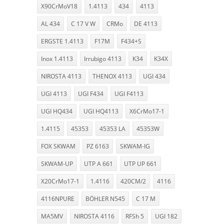
X90CrMoV18
1.4113
434
4113
AL 434
C 17 V W
CRMo
DE 4113
ERGSTE 1.4113
F17M
F434+S
Inox 1.4113
Irrubigo 4113
K34
K34X
NIROSTA 4113
THENOX 4113
UGI 434
UGI 4113
UGI F434
UGI F4113
UGI HQ434
UGI HQ4113
X6CrMo17-1
1.4115
45353
45353 LA
45353W
FOX SKWAM
PZ 6163
SKWAM-IG
SKWAM-UP
UTP A 661
UTP UP 661
X20CrMo17-1
1.4116
420CM/2
4116
4116NPURE
BÖHLER N545
C 17 M
MA5MV
NIROSTA 4116
RFSh 5
UGI 182