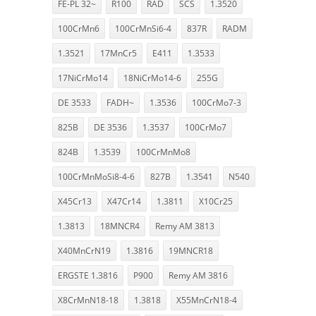
FE-PL 32~
R100
RAD
SCS
1.3520
100CrMn6
100CrMnSi6-4
837R
RADM
1.3521
17MnCr5
E411
1.3533
17NiCrMo14
18NiCrMo14-6
255G
DE 3533
FADH~
1.3536
100CrMo7-3
825B
DE 3536
1.3537
100CrMo7
824B
1.3539
100CrMnMo8
100CrMnMoSi8-4-6
827B
1.3541
N540
X45Cr13
X47Cr14
1.3811
X10Cr25
1.3813
18MNCR4
Remy AM 3813
X40MnCrN19
1.3816
19MNCR18
ERGSTE 1.3816
P900
Remy AM 3816
X8CrMnN18-18
1.3818
X55MnCrN18-4