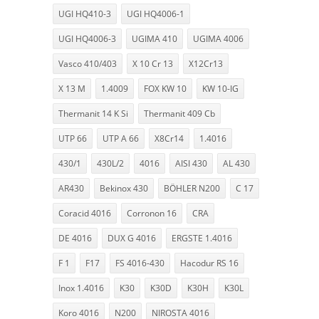
UGI HQ410-3
UGI HQ4006-1
UGI HQ4006-3
UGIMA 410
UGIMA 4006
Vasco 410/403
X 10 Cr 13
X12Cr13
X 13 M
1.4009
FOX KW 10
KW 10-IG
Thermanit 14 K Si
Thermanit 409 Cb
UTP 66
UTP A 66
X8Cr14
1.4016
430/1
430L/2
4016
AISI 430
AL 430
AR430
Bekinox 430
BÖHLER N200
C 17
Coracid 4016
Corronon 16
CRA
DE 4016
DUX G 4016
ERGSTE 1.4016
F 1
F17
FS 4016-430
Hacodur RS 16
Inox 1.4016
K30
K30D
K30H
K30L
Koro 4016
N200
NIROSTA 4016