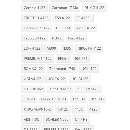
Coracid 4122
Corronon 17 Mo
DUX G 4122
ERGSTE 1.4122
ES9.4122
ES 4122~
Hacodur RS 122
HC 17 M
Inox 1.4122
Irrubigo 4122
K 35 L
Koro 4122
LO-R 4122
M300
N335
NIROSTA 4122
PREMIUM 1.4122
RFSh 4
RM 174
ROMAX 122
Thermanit 1740
UGI 4122
UGI A4122
UGI C4122
UGI F4122
UTP UP 662
X 35 CrMo 17
X39CrMo17-1
1.4123
ERGSTE 1.4123
X 15 TN
X15TN~
X40CrMoVN16-2
1.4125
440C
4125
AISI 440C
BÖHLER N695
C 17 HE
DE 4125
ERGSTE 1.4125
Koro 4125