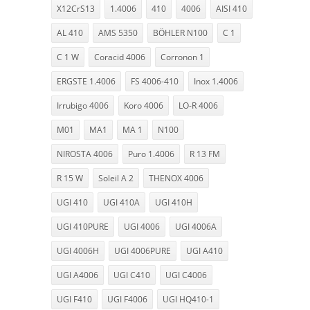
X12CrS13
1.4006
410
4006
AISI 410
AL 410
AMS 5350
BÖHLER N100
C 1
C 1 W
Coracid 4006
Corronon 1
ERGSTE 1.4006
FS 4006-410
Inox 1.4006
Irrubigo 4006
Koro 4006
LO-R 4006
M01
MA1
MA 1
N100
NIROSTA 4006
Puro 1.4006
R 13 FM
R 15 W
Soleil A 2
THENOX 4006
UGI 410
UGI 410A
UGI 410H
UGI 410PURE
UGI 4006
UGI 4006A
UGI 4006H
UGI 4006PURE
UGI A410
UGI A4006
UGI C410
UGI C4006
UGI F410
UGI F4006
UGI HQ410-1