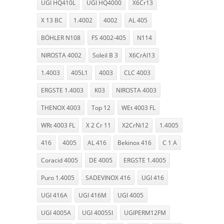
UGI HQ410L
UGI HQ4000
X6Cr13
X 13 BC
1.4002
4002
AL 405
BÖHLER N108
FS 4002-405
N114
NIROSTA 4002
Soleil B 3
X6CrAl13
1.4003
405L1
4003
CLC 4003
ERGSTE 1.4003
K03
NIROSTA 4003
THENOX 4003
Top 12
WEt 4003 FL
WRt 4003 FL
X 2 Cr 11
X2CrNi12
1.4005
416
4005
AL 416
Bekinox 416
C 1 A
Coracid 4005
DE 4005
ERGSTE 1.4005
Puro 1.4005
SADEVINOX 416
UGI 416
UGI 416A
UGI 416M
UGI 4005
UGI 4005A
UGI 4005SI
UGIPERM12FM