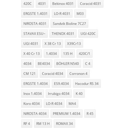
420C
4031
Bekinox 4031
Coracid 4031
ERGSTE 1.4031
LO-R 4031
M03
NIROSTA 4031
Sandvik Bioline 7C27
STAVAX ESU~
THENOX 4031
UGI 420C
UGI 4031
X 38 Cr 13
X39Cr13
X 40 Cr 13
1.4034
135 H
420C/1
4034
BE4034
BÖHLER N540
C 4
CM 121
Coracid 4034
Corronon 4
ERGSTE 1.4034
ES9.4034
Hacodur RS 34
Inox 1.4034
Irrubigo 4034
K 40
Koro 4034
LO-R 4034
MA4
NIROSTA 4034
PREMIUM 1.4034
R 45
RF 4
RM 13 H
ROMAX 34