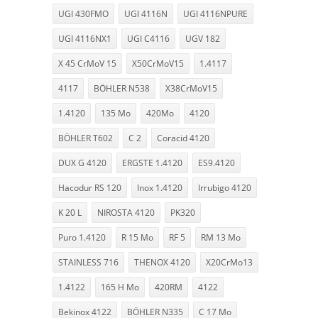
UGI 430FMO
UGI 4116N
UGI 4116NPURE
UGI 4116NX1
UGI C4116
UGV 182
X 45 CrMoV 15
X50CrMoV15
1.4117
4117
BÖHLER N538
X38CrMoV15
1.4120
135 Mo
420Mo
4120
BÖHLER T602
C 2
Coracid 4120
DUX G 4120
ERGSTE 1.4120
ES9.4120
Hacodur RS 120
Inox 1.4120
Irrubigo 4120
K 20 L
NIROSTA 4120
PK320
Puro 1.4120
R 15 Mo
RF 5
RM 13 Mo
STAINLESS 716
THENOX 4120
X20CrMo13
1.4122
165 H Mo
420RM
4122
Bekinox 4122
BÖHLER N335
C 17 Mo