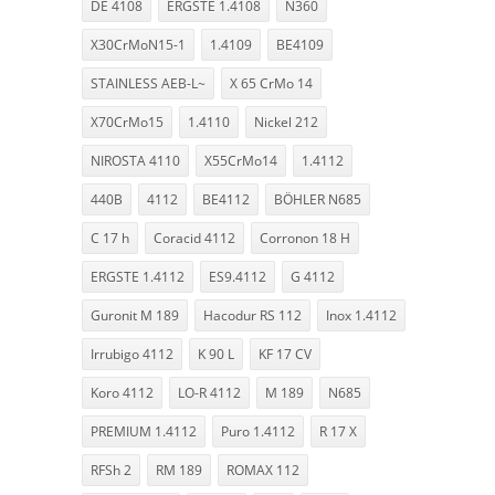
DE 4108
ERGSTE 1.4108
N360
X30CrMoN15-1
1.4109
BE4109
STAINLESS AEB-L~
X 65 CrMo 14
X70CrMo15
1.4110
Nickel 212
NIROSTA 4110
X55CrMo14
1.4112
440B
4112
BE4112
BÖHLER N685
C 17 h
Coracid 4112
Corronon 18 H
ERGSTE 1.4112
ES9.4112
G 4112
Guronit M 189
Hacodur RS 112
Inox 1.4112
Irrubigo 4112
K 90 L
KF 17 CV
Koro 4112
LO-R 4112
M 189
N685
PREMIUM 1.4112
Puro 1.4112
R 17 X
RFSh 2
RM 189
ROMAX 112