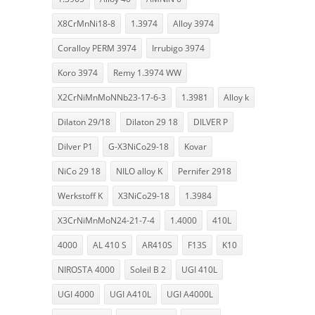
X8CrMnNi18-8
1.3974
Alloy 3974
Coralloy PERM 3974
Irrubigo 3974
Koro 3974
Remy 1.3974 WW
X2CrNiMnMoNNb23-17-6-3
1.3981
Alloy k
Dilaton 29/18
Dilaton 29 18
DILVER P
Dilver P1
G-X3NiCo29-18
Kovar
NiCo 29 18
NILO alloy K
Pernifer 2918
Werkstoff K
X3NiCo29-18
1.3984
X3CrNiMnMoN24-21-7-4
1.4000
410L
4000
AL 410 S
AR410S
F13S
K10
NIROSTA 4000
Soleil B 2
UGI 410L
UGI 4000
UGI A410L
UGI A4000L