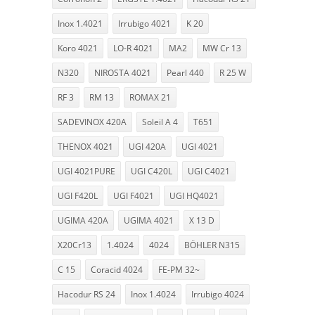
Inox 1.4021
Irrubigo 4021
K 20
Koro 4021
LO-R 4021
MA2
MW Cr 13
N320
NIROSTA 4021
Pearl 440
R 25 W
RF 3
RM 13
ROMAX 21
SADEVINOX 420A
Soleil A 4
T651
THENOX 4021
UGI 420A
UGI 4021
UGI 4021PURE
UGI C420L
UGI C4021
UGI F420L
UGI F4021
UGI HQ4021
UGIMA 420A
UGIMA 4021
X 13 D
X20Cr13
1.4024
4024
BÖHLER N315
C 15
Coracid 4024
FE-PM 32~
Hacodur RS 24
Inox 1.4024
Irrubigo 4024