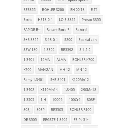
BE3355
BÖHLER S200
EH 00 18
E T1
Extra
HS18-0-1
LO-S 3355
Presto 3355
RAPIDE B~
Rasant Extra F
Rekord
S+B 3355
S 18-0-1
S200
Spezial zäh
SSW 180
1.3392
BE3392
S 1-5-2
1.3401
12MN
ALMA
BÖHLER K700
K700
MANGAN
MH 12
MN 12
Remy 1.3401
S+B 3401
X120Mn12
1.3402
X110Mn14
1.3405
X90Mn18
1.3505
1 H
100C6
100Cr6
803F
803J
803P
BE3505
BÖHLER R100
DE 3505
ERGSTE 1.3505
FE-PL 31~