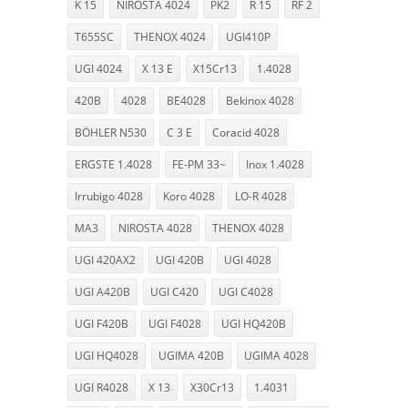
K 15
NIROSTA 4024
PK2
R 15
RF 2
T655SC
THENOX 4024
UGI410P
UGI 4024
X 13 E
X15Cr13
1.4028
420B
4028
BE4028
Bekinox 4028
BÖHLER N530
C 3 E
Coracid 4028
ERGSTE 1.4028
FE-PM 33~
Inox 1.4028
Irrubigo 4028
Koro 4028
LO-R 4028
MA3
NIROSTA 4028
THENOX 4028
UGI 420AX2
UGI 420B
UGI 4028
UGI A420B
UGI C420
UGI C4028
UGI F420B
UGI F4028
UGI HQ420B
UGI HQ4028
UGIMA 420B
UGIMA 4028
UGI R4028
X 13
X30Cr13
1.4031