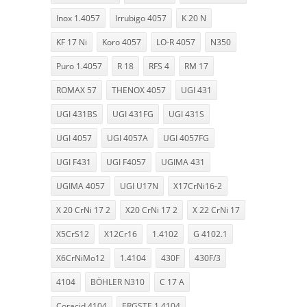
Inox 1.4057
Irrubigo 4057
K 20 N
KF 17 Ni
Koro 4057
LO-R 4057
N350
Puro 1.4057
R 18
RFS 4
RM 17
ROMAX 57
THENOX 4057
UGI 431
UGI 431BS
UGI 431FG
UGI 431S
UGI 4057
UGI 4057A
UGI 4057FG
UGI F431
UGI F4057
UGIMA 431
UGIMA 4057
UGI U17N
X17CrNi16-2
X 20 CrNi 17 2
X20 CrNi 17 2
X 22 CrNi 17
X5CrS12
X12Cr16
1.4102
G 4102.1
X6CrNiMo12
1.4104
430F
430F/3
4104
BÖHLER N310
C 17 A
Coracid 4104
ERGSTE 1.4104