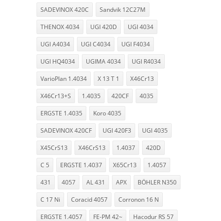
SADEVINOX 420C
Sandvik 12C27M
THENOX 4034
UGI 420D
UGI 4034
UGI A4034
UGI C4034
UGI F4034
UGI HQ4034
UGIMA 4034
UGI R4034
VarioPlan 1.4034
X 13 T 1
X46Cr13
X46Cr13+S
1.4035
420CF
4035
ERGSTE 1.4035
Koro 4035
SADEVINOX 420CF
UGI 420F3
UGI 4035
X45CrS13
X46CrS13
1.4037
420D
C 5
ERGSTE 1.4037
X65Cr13
1.4057
431
4057
AL 431
APX
BÖHLER N350
C 17 Ni
Coracid 4057
Corronon 16 N
ERGSTE 1.4057
FE-PM 42~
Hacodur RS 57