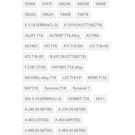
5596K
5597F
5662M
5663M
5664E
5832G
5962A
7466B
7467B
A 5.14 (ERNiFeCr-2)
A 1014 (N 07718)(718)
ALLOY 718
ALTEMP 718 Alloy
AS7466
AS7467
ATI 718
ATI 718-DH
ATI 718-HS
ATI 718-OP
B 637 (N 07718)(718)
F 2281 (718)
HAYNES 718 alloy
INCONEL alloy 718
LSS 718 EP
MSRR 7132
N07718
Pyromet 718
Pyrotool 7
SFA 5.14 (ERNiFeCr-2)
UDIMET 718
XEV-I
A 240 (N 08700)
A 276 (N 08700)
A 403 (CR700)
A 403 (WP700)
A 480 (N 08700)
A 484 (N 08700)