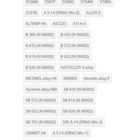
5536M
5587F
5588G
5754M
5798G
7237B
A 5.14 (ERNiCrMo-2)
ALLOY X
ALTEMP HX
AS7237
ATI H-X
B 366 (N 06002)
B 435 (N 06002)
B 472 (N 06002)
B 572 (N 06002)
B 619 (N 06002)
B 622 (N 06002)
B 626 (N 06002)
HASTELLOY X alloy
INCONEL alloy HX
N06002
Nistelle alloy X
Pyromet alloy 680
SB 435 (N 06002)
SB 572 (N 06002)
SB 619 (N 06002)
SB 622 (N 06002)
SB 626 (N 06002)
SB 751 (N 06002)
SFA 5.14 (ERNiCrMo-2)
UDIMET HX
A 5.14 (ERNiCrMo-1)