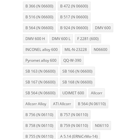
B 366 (N 06600)
B 472 (N 06600)
B 516 (N 06600)
B 517 (N 06600)
B 564 (N 06600)
B 924 (N 06600)
DMV 600
DMV 600 H
DMV 600 L
F 2281 (600)
INCONEL alloy 600
MIL-N-23228
N06600
Pyromet alloy 600
QQ-W-390
SB 163 (N 06600)
SB 166 (N 06600)
SB 167 (N 06600)
SB 168 (N 06600)
SB 564 (N 06600)
UDIMET 600
Allcorr
Allcorr Alloy
ATI Allcorr
B 564 (N 06110)
B 756 (N 06110)
B 757 (N 06110)
B 758 (N 06110)
B 759 (N 06110)
N06110
B 755 (N 06110)
A 5.14 (ERNiCrMo-14)