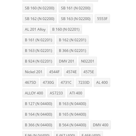
SB 160 (N 02200)
SB 161 (N 02200)
SB 162 (N 02200)
SB 163 (N 02200)
5553F
AL 201 Alloy
B 160 (N 02201)
B 161 (N 02201)
B 162 (N 02201)
B 163 (N 02201)
B 366 (N 02201)
B 924 (N 02201)
DMV 201
N02201
Nickel 201
4544F
4574E
4575E
4675D
4730G
4731C
7233D
AL 400
ALLOY 400
AS7233
ATI 400
B 127 (N 04400)
B 163 (N 04400)
B 164 (N 04400)
B 165 (N 04400)
B 366 (N 04400)
B 564 (N 04400)
DMV 400
F 96 (N 04400)
F 467 (400)
F 468 (400)