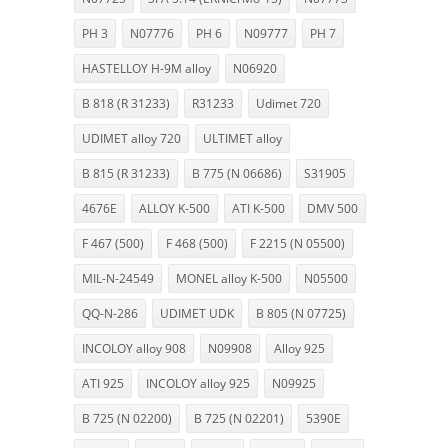
PH 3
N07776
PH 6
N09777
PH 7
HASTELLOY H-9M alloy
N06920
B 818 (R 31233)
R31233
Udimet 720
UDIMET alloy 720
ULTIMET alloy
B 815 (R 31233)
B 775 (N 06686)
S31905
4676E
ALLOY K-500
ATI K-500
DMV 500
F 467 (500)
F 468 (500)
F 2215 (N 05500)
MIL-N-24549
MONEL alloy K-500
N05500
QQ-N-286
UDIMET UDK
B 805 (N 07725)
INCOLOY alloy 908
N09908
Alloy 925
ATI 925
INCOLOY alloy 925
N09925
B 725 (N 02200)
B 725 (N 02201)
5390E