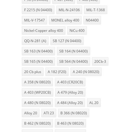
F 2215 (N 04400)
MIL-N-24106
MIL-T-1368
MIL-V-17547
MONEL alloy 400
N04400
Nickel-Copper alloy 400
NiCu 400
QQ-N-281 (A)
SB 127 (N 04400)
SB 163 (N 04400)
SB 164 (N 04400)
SB 165 (N 04400)
SB 564 (N 04400)
20Cb-3
20 Cb plus
A 182 (F20)
A 240 (N 08020)
A 358 (N 08020)
A 403 (CR20CB)
A 403 (WP20CB)
A 479 (Alloy 20)
A 480 (N 08020)
A 484 (Alloy 20)
AL 20
Alloy 20
ATI 23
B 366 (N 08020)
B 462 (N 08020)
B 463 (N 08020)