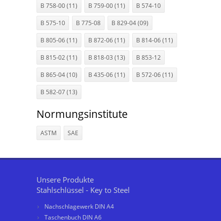
B 758-00 (11)
B 759-00 (11)
B 574-10
B 575-10
B 775-08
B 829-04 (09)
B 805-06 (11)
B 872-06 (11)
B 814-06 (11)
B 815-02 (11)
B 818-03 (13)
B 853-12
B 865-04 (10)
B 435-06 (11)
B 572-06 (11)
B 582-07 (13)
Normungsinstitute
ASTM
SAE
Unsere Produkte
Stahlschlüssel - Key to Steel
Nachschlagewerk DIN A4
Taschenbuch DIN A6