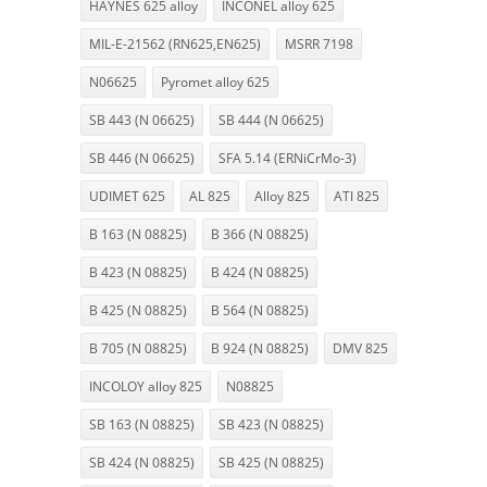
HAYNES 625 alloy
INCONEL alloy 625
MIL-E-21562 (RN625,EN625)
MSRR 7198
N06625
Pyromet alloy 625
SB 443 (N 06625)
SB 444 (N 06625)
SB 446 (N 06625)
SFA 5.14 (ERNiCrMo-3)
UDIMET 625
AL 825
Alloy 825
ATI 825
B 163 (N 08825)
B 366 (N 08825)
B 423 (N 08825)
B 424 (N 08825)
B 425 (N 08825)
B 564 (N 08825)
B 705 (N 08825)
B 924 (N 08825)
DMV 825
INCOLOY alloy 825
N08825
SB 163 (N 08825)
SB 423 (N 08825)
SB 424 (N 08825)
SB 425 (N 08825)