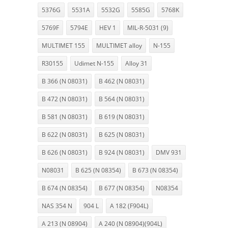
5376G
5531A
5532G
5585G
5768K
5769F
5794E
HEV 1
MIL-R-5031 (9)
MULTIMET 155
MULTIMET alloy
N-155
R30155
Udimet N-155
Alloy 31
B 366 (N 08031)
B 462 (N 08031)
B 472 (N 08031)
B 564 (N 08031)
B 581 (N 08031)
B 619 (N 08031)
B 622 (N 08031)
B 625 (N 08031)
B 626 (N 08031)
B 924 (N 08031)
DMV 931
N08031
B 625 (N 08354)
B 673 (N 08354)
B 674 (N 08354)
B 677 (N 08354)
N08354
NAS 354 N
904 L
A 182 (F904L)
A 213 (N 08904)
A 240 (N 08904)(904L)