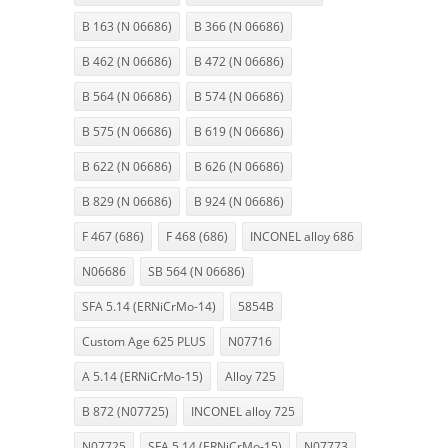
B 163 (N 06686)
B 366 (N 06686)
B 462 (N 06686)
B 472 (N 06686)
B 564 (N 06686)
B 574 (N 06686)
B 575 (N 06686)
B 619 (N 06686)
B 622 (N 06686)
B 626 (N 06686)
B 829 (N 06686)
B 924 (N 06686)
F 467 (686)
F 468 (686)
INCONEL alloy 686
N06686
SB 564 (N 06686)
SFA 5.14 (ERNiCrMo-14)
5854B
Custom Age 625 PLUS
N07716
A 5.14 (ERNiCrMo-15)
Alloy 725
B 872 (N07725)
INCONEL alloy 725
N07725
SFA 5.14 (ERNiCrMo-15)
N07773