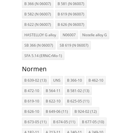
B 366 (N 06007)
B 581 (N 06007)
B 582 (N 06007)
B 619 (N 06007)
B 622 (N 06007)
B 626 (N 06007)
HASTELLOY G alloy
N06007
Nistelle alloy G
SB 366 (N 06007)
SB 619 (N 06007)
SFA 5.14 (ERNiCrMo-1)
Normen
B 639-02 (13)
UNS
B 366-10
B 462-10
B 472-10
B 564-11
B 581-02 (13)
B 619-10
B 622-10
B 625-05 (11)
B 626-10
B 649-06 (11)
B 924-02 (12)
B 673-05 (11)
B 674-05 (11)
B 677-05 (10)
A 182-11
A 213-11
A 240-11
A 249-10