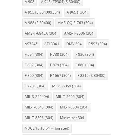
A 908
A 943 (TP304)(S 30400)
A 955 (S 30400)(304)
A 965 (F304)
A 988 (S 30400)
AMS-QQ-S-763 (304)
AMS-T-6845A (304)
AMS-T-8506 (304)
AS7245
ATI 304 L
DMV 304
F 593 (304)
F 594 (304)
F 738 (304)
F 836 (304)
F 837 (304)
F 879 (304)
F 880 (304)
F 899 (304)
F 1667 (304)
F 2215 (S 30400)
F 2281 (304)
MIL-S-5059 (304)
MIL-S-24249/6
MIL-T-5695 (304)
MIL-T-6845 (304)
MIL-T-8504 (304)
MIL-T-8506 (304)
Minimiser 304
NUCL 18.10 b4 ~ (borated)