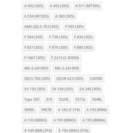
A 492 (305)
A 493 (305)
A 511 (MT305)
A 554 (MT305)
A 580 (305)
AMS-QQ-S-763 (305)
F 593 (305)
F 594 (305)
F 738 (305)
F 836 (305)
F 837 (305)
F 879 (305)
F 880 (305)
F 1667 (305)
F 2215 (S 30500)
MIL-S-24149/3
MIL-S-24149/6
QQ-S-763 (305)
QQ-W-423 (305)
S30500
SA 193 (305)
SA 194 (305)
SA 240 (305)
Type 305
316
5524L
5573L
5648L
5690L
5907B
A 182 (F 316)
A 193 (B8M)
A 193 (B8M2)
A 193 (B8M3)
A 193 (B8MA)
A 194 (8M) (316)
A 194 (8MA) (316)