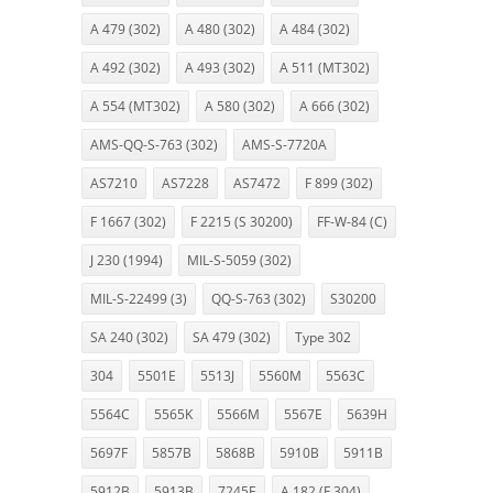
A 479 (302)
A 480 (302)
A 484 (302)
A 492 (302)
A 493 (302)
A 511 (MT302)
A 554 (MT302)
A 580 (302)
A 666 (302)
AMS-QQ-S-763 (302)
AMS-S-7720A
AS7210
AS7228
AS7472
F 899 (302)
F 1667 (302)
F 2215 (S 30200)
FF-W-84 (C)
J 230 (1994)
MIL-S-5059 (302)
MIL-S-22499 (3)
QQ-S-763 (302)
S30200
SA 240 (302)
SA 479 (302)
Type 302
304
5501E
5513J
5560M
5563C
5564C
5565K
5566M
5567E
5639H
5697F
5857B
5868B
5910B
5911B
5912B
5913B
7245E
A 182 (F 304)