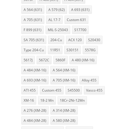
A 564 (631)
A 579 (62)
A 693 (631)
A 705 (631)
AL 17-7
Custom 631
F 899 (631)
MIL-S-25043
S17700
SA 705 (631)
204-Cu
ACX 120
S20430
Type 204-Cu
11R51
S30151
5578G
5617J
5672C
5860F
A 480 (XM-16)
A 484 (XM-16)
A 564 (XM-16)
A 693 (XM-16)
A 705 (XM-16)
Alloy 455
ATI 455
Custom 455
S45500
Vasco 455
XM-16
18-2 Mn
18Cr-2Ni-12Mn
A 276 (XM-28)
A 314 (XM-28)
A 484 (XM-28)
A 580 (XM-28)