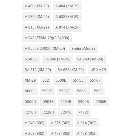
A 480 (XM-29)
A 484 (XM-29)
A 580 (XM-29)
A 688 (XM-29)
A 813 (XM-29)
A 814 (XM-29)
A 943 (TPXM-29)(S 24000)
A 955 (S 24000)(XM-29)
EnduraMet 33
S24000
SA 240 (XM-29)
SA 249 (XM-29)
SA 312 (XM-29)
SA 688 (XM-29)
UR XM29
XM-29
302
5500E
5515L
5516P
5600E
5636F
5637G
5688L
5693
5866D
5903B
5904B
5905B
5906B
7210H
7228H
7241C
7472K
A 240 (302)
A 276 (302)
A 314 (302)
A 368 (302)
A 473 (302)
A 478 (302)