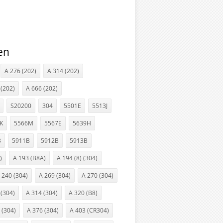
en
A 276 (202)
A 314 (202)
 (202)
A 666 (202)
S20200
304
5501E
5513J
K
5566M
5567E
5639H
B
5911B
5912B
5913B
)
A 193 (B8A)
A 194 (8) (304)
 240 (304)
A 269 (304)
A 270 (304)
 (304)
A 314 (304)
A 320 (B8)
 (304)
A 376 (304)
A 403 (CR304)