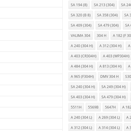
SA 194 (8)
SA 213 (304)
SA 24
SA 320 (B 8)
SA 358 (304)
SA 
SA 409 (304)
SA 479 (304)
SA 
VALIMA 304
304 H
A 182 (F 3
A 240 (304 H)
A 312 (304 H)
A
A 403 (CR304H)
A 403 (WP304H)
A 484 (304 H)
A 813 (304 H)
A
A 965 (F304H)
DMV 304 H
S3
SA 240 (304 H)
SA 249 (304 H)
SA 403 (304 H)
SA 479 (304 H)
5511H
5569B
5647H
A 182
A 240 (304 L)
A 269 (304 L)
A 
A 312 (304 L)
A 314 (304 L)
A 