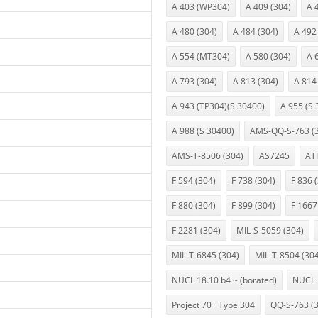
A 403 (WP304)
A 409 (304)
A 
A 480 (304)
A 484 (304)
A 492
A 554 (MT304)
A 580 (304)
A 
A 793 (304)
A 813 (304)
A 814
A 943 (TP304)(S 30400)
A 955 (S 
A 988 (S 30400)
AMS-QQ-S-763 (
AMS-T-8506 (304)
AS7245
ATI
F 594 (304)
F 738 (304)
F 836 
F 880 (304)
F 899 (304)
F 1667
F 2281 (304)
MIL-S-5059 (304)
MIL-T-6845 (304)
MIL-T-8504 (30
NUCL 18.10 b4 ~ (borated)
NUCL 
Project 70+ Type 304
QQ-S-763 (