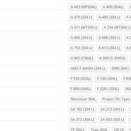
A 403 (WP304L)
A 409 (304L)
A 479 (304 L)
A 480 (304 L)
A 
A 511 (MT304 L)
A 554 (MT304 L)
A 666 (304 L)
A 688 (304 L)
A 
A 793 (304 L)
A 813 (304 L)
A 
A 965 (F304L)
A 988 (S 30403)
AMS-T-6845A (304 L)
DMV 304 L
F 594 (304L)
F 738 (304L)
F 83
F 880 (304L)
F 2281 (304L)
MIL
Minimiser 304L
Project 70+ Type
SA 182 (304 L)
SA 213 (304 L)
SA 312 (304 L)
SA 403 (304 L)
TP 304 L
Type 304L
UR 16