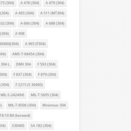
473 (304)
A 478 (304)
A 479 (304)
 (304)
A 493 (304)
A 511 (MT304)
632 (304)
A 666 (304)
A 688 (304)
 (304)
A 908
30400)(304)
A 965 (F304)
304)
AMS-T-6845A (304)
 304 L
DMV 304
F 593 (304)
(304)
F 837 (304)
F 879 (304)
 (304)
F 2215 (S 30400)
MIL-S-24249/6
MIL-T-5695 (304)
4)
MIL-T-8506 (304)
Minimiser 304
18.10 B4 (borated)
304)
S30400
SA 182 (304)