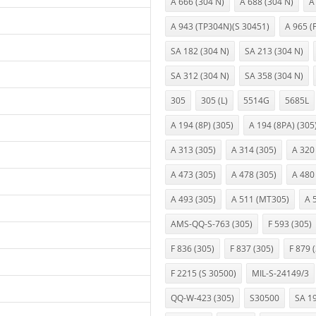
A 666 (304 N)
A 688 (304 N)
A
A 943 (TP304N)(S 30451)
A 965 (
SA 182 (304 N)
SA 213 (304 N)
SA 312 (304 N)
SA 358 (304 N)
305
305 (L)
5514G
5685L
A 194 (8P) (305)
A 194 (8PA) (305
A 313 (305)
A 314 (305)
A 320
A 473 (305)
A 478 (305)
A 480
A 493 (305)
A 511 (MT305)
A 
AMS-QQ-S-763 (305)
F 593 (305)
F 836 (305)
F 837 (305)
F 879 
F 2215 (S 30500)
MIL-S-24149/3
QQ-W-423 (305)
S30500
SA 19