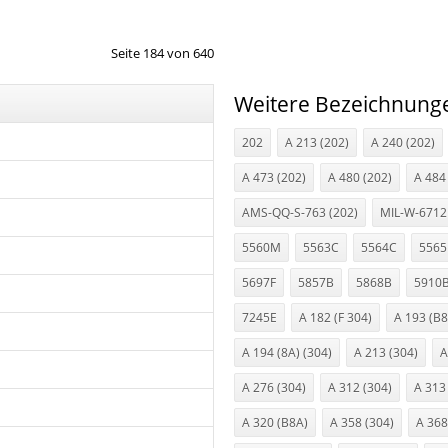
Seite 184 von 640
Weitere Bezeichnung
202
A 213 (202)
A 240 (202)
A 473 (202)
A 480 (202)
A 484
AMS-QQ-S-763 (202)
MIL-W-6712
5560M
5563C
5564C
5565
5697F
5857B
5868B
5910
7245E
A 182 (F 304)
A 193 (B8
A 194 (8A) (304)
A 213 (304)
A
A 276 (304)
A 312 (304)
A 313
A 320 (B8A)
A 358 (304)
A 368