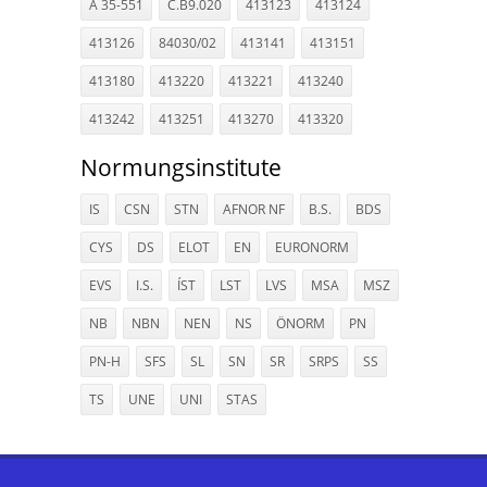
A 35-551
C.B9.020
413123
413124
413126
84030/02
413141
413151
413180
413220
413221
413240
413242
413251
413270
413320
Normungsinstitute
IS
CSN
STN
AFNOR NF
B.S.
BDS
CYS
DS
ELOT
EN
EURONORM
EVS
I.S.
ÍST
LST
LVS
MSA
MSZ
NB
NBN
NEN
NS
ÖNORM
PN
PN-H
SFS
SL
SN
SR
SRPS
SS
TS
UNE
UNI
STAS