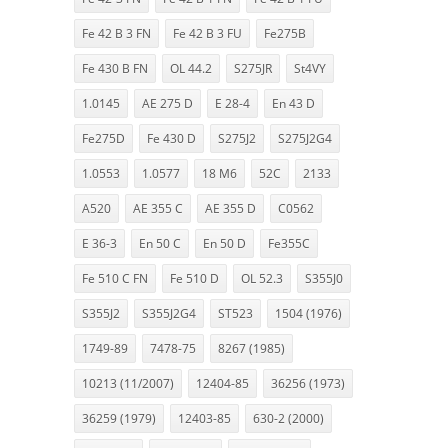
Fe 42 B 3 FN
Fe 42 B 3 FU
Fe275B
Fe 430 B FN
OL 44.2
S275JR
St4VY
1.0145
AE 275 D
E 28-4
En 43 D
Fe275D
Fe 430 D
S275J2
S275J2G4
1.0553
1.0577
18 M6
52C
2133
A520
AE 355 C
AE 355 D
C0562
E 36-3
En 50 C
En 50 D
Fe355C
Fe 510 C FN
Fe 510 D
OL 52.3
S355J0
S355J2
S355J2G4
ST523
1504 (1976)
1749-89
7478-75
8267 (1985)
10213 (11/2007)
12404-85
36256 (1973)
36259 (1979)
12403-85
630-2 (2000)