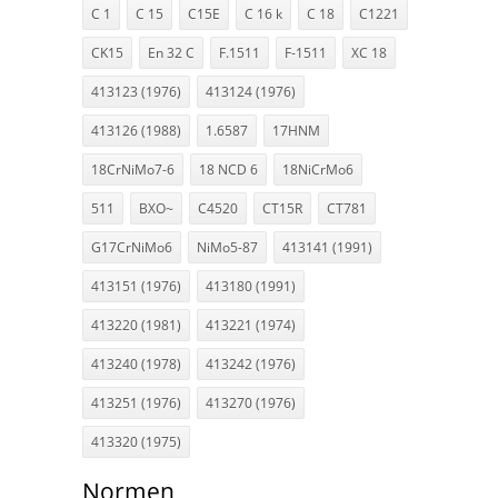
C 1
C 15
C15E
C 16 k
C 18
C1221
CK15
En 32 C
F.1511
F-1511
XC 18
413123 (1976)
413124 (1976)
413126 (1988)
1.6587
17HNM
18CrNiMo7-6
18 NCD 6
18NiCrMo6
511
BXO~
C4520
CT15R
CT781
G17CrNiMo6
NiMo5-87
413141 (1991)
413151 (1976)
413180 (1991)
413220 (1981)
413221 (1974)
413240 (1978)
413242 (1976)
413251 (1976)
413270 (1976)
413320 (1975)
Normen