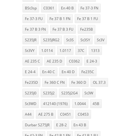
BSt3sp
C0361
En 40 B
Fe 37-3 FN
Fe 37-3 FU
Fe 37 B 1 FN
Fe 37 B 1 FU
Fe 37 B 3 FN
Fe 37 B 3 FU
Fe235B
S235JR
S235JRG2
St3S
St3SY
St3V
St3VY
1.0114
1.0117
37C
1313
AE 235 C
AE 235 D
C0362
E 24-3
E 24-4
En 40 C
En 40 D
Fe235C
Fe235D
Fe 360 C FN
Fe 360 D
OL 37.3
S235J0
S235J2
S235J2G4
St3W
St3WD
412140 (1976)
1.0044
45B
A44
AE 275 B
C0451
C0453
Durbar S275JR
E 28-2
En 43 B
Fe 42-3 FN
Fe 42 B 1 FN
Fe 42 B 1 FU