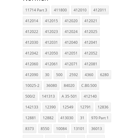
11714 Part 3
411800
412010
412011
412014
412015
412020
412021
412022
412023
412024
412025
412030
412031
412040
412041
412042
412050
412051
412052
412060
412061
412071
412081
412090
30
500
2592
4360
6280
10025-2
36080
84020
C.B0.500
500/2
141313
A 35-501
412140
142133
12390
12549
12791
12836
12881
12882
413030
31
970 Part 1
8373
8550
10084
13101
36013