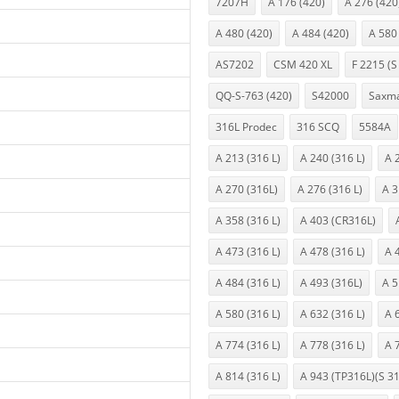
7207H
A 176 (420)
A 276 (420
A 480 (420)
A 484 (420)
A 580
AS7202
CSM 420 XL
F 2215 (S
QQ-S-763 (420)
S42000
Saxm
316L Prodec
316 SCQ
5584A
A 213 (316 L)
A 240 (316 L)
A 
A 270 (316L)
A 276 (316 L)
A 3
A 358 (316 L)
A 403 (CR316L)
A 473 (316 L)
A 478 (316 L)
A 
A 484 (316 L)
A 493 (316L)
A 5
A 580 (316 L)
A 632 (316 L)
A 
A 774 (316 L)
A 778 (316 L)
A 
A 814 (316 L)
A 943 (TP316L)(S 3