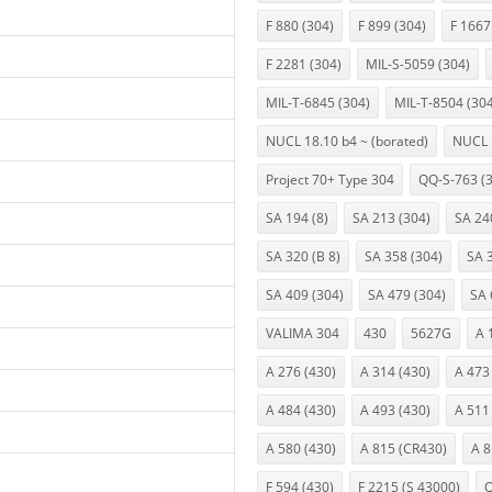
F 880 (304)
F 899 (304)
F 1667
F 2281 (304)
MIL-S-5059 (304)
MIL-T-6845 (304)
MIL-T-8504 (30
NUCL 18.10 b4 ~ (borated)
NUCL 
Project 70+ Type 304
QQ-S-763 (
SA 194 (8)
SA 213 (304)
SA 24
SA 320 (B 8)
SA 358 (304)
SA 
SA 409 (304)
SA 479 (304)
SA 
VALIMA 304
430
5627G
A 
A 276 (430)
A 314 (430)
A 473
A 484 (430)
A 493 (430)
A 511
A 580 (430)
A 815 (CR430)
A 8
F 594 (430)
F 2215 (S 43000)
Q