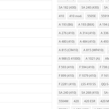
SA 182 (430)
SA 240 (430)
SA 
410
410 mod.
5505E
5591
A 193 (B6)
A 193 (B6X)
A 194 
A 276 (410)
A 314 (410)
A 336 
A 480 (410)
A 484 (410)
A 493
A 815 (CR410)
A 815 (WP410)
A 988 (S 41000)
A 1021 (A)
AM
F 593 (410)
F 594 (410)
F 738 
F 899 (410)
F 1079 (410)
F 161
F 2281 (410)
LSS 410 SS
QQ-S-
SA 240 (410)
SA 268 (410)
SA 
5504M
420
420 ESR
420 M