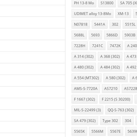
PH 13-8 Mo
S13800
SA 705 (
UDIMET alloy 13-8Mo
XM-13
N07818
5441A
302
5515L
5688L
5693
5866D
5903B
7228H
7241C
7472K
A 240
A 314 (302)
A 368 (302)
A 473
A 480 (302)
A 484 (302)
A 492
A 554 (MT302)
A 580 (302)
A 
AMS-S-7720A
AS7210
AS722
F 1667 (302)
F 2215 (S 30200)
MIL-S-22499 (3)
QQ-S-763 (302)
SA 479 (302)
Type 302
304
5565K
5566M
5567E
5639