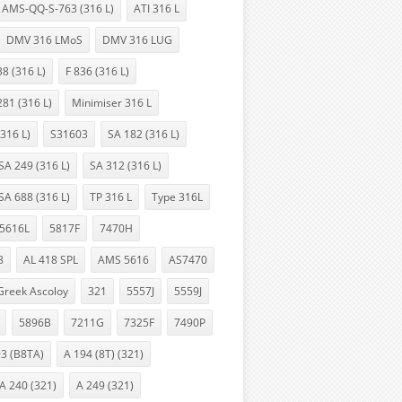
AMS-QQ-S-763 (316 L)
ATI 316 L
DMV 316 LMoS
DMV 316 LUG
38 (316 L)
F 836 (316 L)
281 (316 L)
Minimiser 316 L
316 L)
S31603
SA 182 (316 L)
SA 249 (316 L)
SA 312 (316 L)
SA 688 (316 L)
TP 316 L
Type 316L
5616L
5817F
7470H
8
AL 418 SPL
AMS 5616
AS7470
Greek Ascoloy
321
5557J
5559J
5896B
7211G
7325F
7490P
93 (B8TA)
A 194 (8T) (321)
A 240 (321)
A 249 (321)