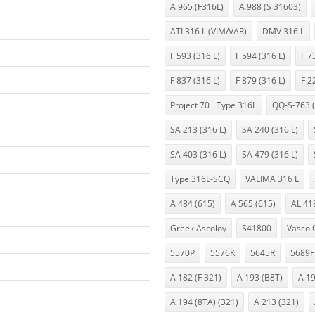
A 965 (F316L)
A 988 (S 31603)
ATI 316 L (VIM/VAR)
DMV 316 L
F 593 (316 L)
F 594 (316 L)
F 7
F 837 (316 L)
F 879 (316 L)
F 2
Project 70+ Type 316L
QQ-S-763 (
SA 213 (316 L)
SA 240 (316 L)
SA 403 (316 L)
SA 479 (316 L)
Type 316L-SCQ
VALIMA 316 L
A 484 (615)
A 565 (615)
AL 41
Greek Ascoloy
S41800
Vasco 
5570P
5576K
5645R
5689F
A 182 (F 321)
A 193 (B8T)
A 1
A 194 (8TA) (321)
A 213 (321)