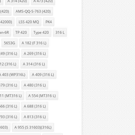
)
A 314 (420)
A 473 (420)
 (420)
AMS-QQ-S-763 (420)
 42000)
LSS 420 MQ
PK4
an-6R
TP 420
Type 420
316 L
5653G
A 182 (F 316 L)
249 (316 L)
A 269 (316 L)
12 (316 L)
A 314 (316 L)
A 403 (WP316L)
A 409 (316 L)
479 (316 L)
A 480 (316 L)
11 (MT316 L)
A 554 (MT316 L)
666 (316 L)
A 688 (316 L)
793 (316 L)
A 813 (316 L)
1603)
A 955 (S 31603)(316L)