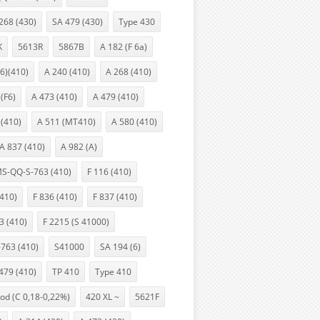
268 (430)
SA 479 (430)
Type 430
K
5613R
5867B
A 182 (F 6a)
(6)(410)
A 240 (410)
A 268 (410)
(F6)
A 473 (410)
A 479 (410)
 (410)
A 511 (MT410)
A 580 (410)
A 837 (410)
A 982 (A)
S-QQ-S-763 (410)
F 116 (410)
(410)
F 836 (410)
F 837 (410)
3 (410)
F 2215 (S 41000)
763 (410)
S41000
SA 194 (6)
479 (410)
TP 410
Type 410
od (C 0,18-0,22%)
420 XL ~
5621F