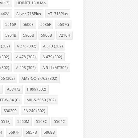
XM-13)
UDIMET 13-8 Mo
5442A
Allvac 718Plus
ATI 718Plus
5516P
5600E
5636F
5637G
5904B
5905B
5906B
7210H
 (302)
A 276 (302)
A 313 (302)
 (302)
A 478 (302)
A 479 (302)
 (302)
A 493 (302)
A 511 (MT302)
666 (302)
AMS-QQ-S-763 (302)
8
AS7472
F 899 (302)
FF-W-84 (C)
MIL-S-5059 (302)
S30200
SA 240 (302)
5513J
5560M
5563C
5564C
H
5697F
5857B
5868B