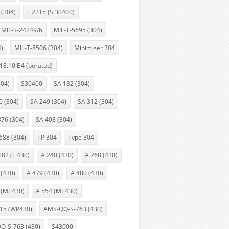
 (304)
F 2215 (S 30400)
MIL-S-24249/6
MIL-T-5695 (304)
4)
MIL-T-8506 (304)
Minimiser 304
18.10 B4 (borated)
304)
S30400
SA 182 (304)
0 (304)
SA 249 (304)
SA 312 (304)
376 (304)
SA 403 (304)
688 (304)
TP 304
Type 304
182 (F 430)
A 240 (430)
A 268 (430)
 (430)
A 479 (430)
A 480 (430)
 (MT430)
A 554 (MT430)
15 (WP430)
AMS-QQ-S-763 (430)
Q-S-763 (430)
S43000