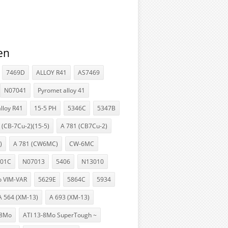
en
7469D
ALLOY R41
AS7469
N07041
Pyromet alloy 41
lloy R41
15-5 PH
5346C
5347B
 (CB-7Cu-2)(15-5)
A 781 (CB7Cu-2)
)
A 781 (CW6MC)
CW-6MC
401C
N07013
5406
N13010
o VIM-VAR
5629E
5864C
5934
A 564 (XM-13)
A 693 (XM-13)
-8Mo
ATI 13-8Mo SuperTough ~