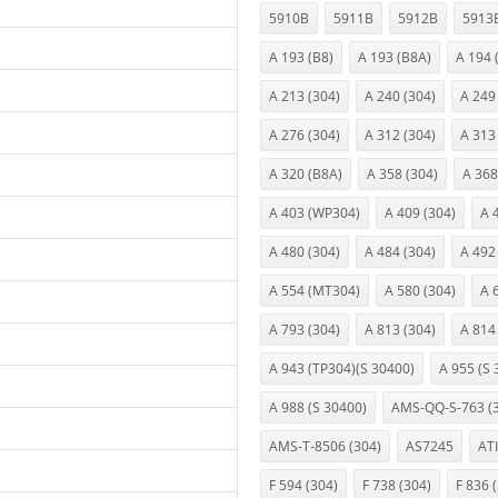
5910B
5911B
5912B
5913
A 193 (B8)
A 193 (B8A)
A 194 
A 213 (304)
A 240 (304)
A 249
A 276 (304)
A 312 (304)
A 313
A 320 (B8A)
A 358 (304)
A 368
A 403 (WP304)
A 409 (304)
A 
A 480 (304)
A 484 (304)
A 492
A 554 (MT304)
A 580 (304)
A 
A 793 (304)
A 813 (304)
A 814
A 943 (TP304)(S 30400)
A 955 (S 
A 988 (S 30400)
AMS-QQ-S-763 (
AMS-T-8506 (304)
AS7245
ATI
F 594 (304)
F 738 (304)
F 836 