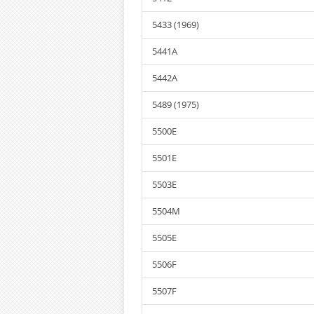
5433 (1969)
5441A
5442A
5489 (1975)
5500E
5501E
5503E
5504M
5505E
5506F
5507F