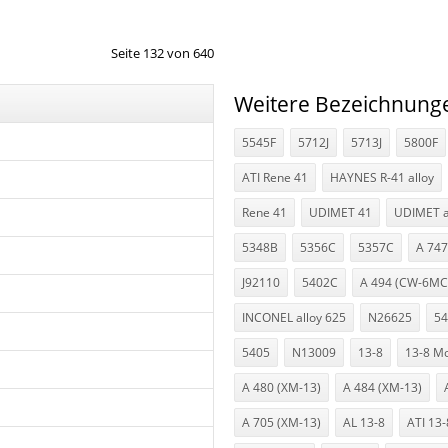
Seite 132 von 640
Weitere Bezeichnung
5545F
5712J
5713J
5800F
ATI Rene 41
HAYNES R-41 alloy
Rene 41
UDIMET 41
UDIMET a
5348B
5356C
5357C
A 747
J92110
5402C
A 494 (CW-6MC
INCONEL alloy 625
N26625
5
5405
N13009
13-8
13-8 M
A 480 (XM-13)
A 484 (XM-13)
A 705 (XM-13)
AL 13-8
ATI 13